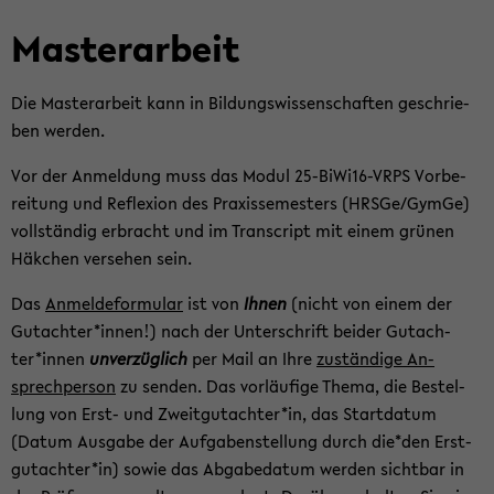
Mas­ter­ar­beit
Die Mas­ter­ar­beit kann in Bil­dungs­wis­sen­schaf­ten ge­schrie­
ben wer­den.
Vor der An­mel­dung muss das Modul 25-​BiWi16-VRPS Vor­be­
rei­tung und Re­fle­xi­on des Pra­xis­se­mes­ters (HRSGe/GymGe)
voll­stän­dig er­bracht und im Tran­script mit einem grü­nen
Häk­chen ver­se­hen sein.
Das
An­mel­de­for­mu­lar
ist von
Ihnen
(nicht von einem der
Gut­ach­ter*innen!) nach der Un­ter­schrift bei­der Gut­ach­
ter*innen
un­ver­züg­lich
per Mail an Ihre
zu­stän­di­ge An­
sprech­per­son
zu sen­den. Das vor­läu­fi­ge Thema, die Be­stel­
lung von Erst- und Zweit­gut­ach­ter*in, das Start­da­tum
(Datum Aus­ga­be der Auf­ga­ben­stel­lung durch die*den Erst­
gut­ach­ter*in) sowie das Ab­ga­be­da­tum wer­den sicht­bar in