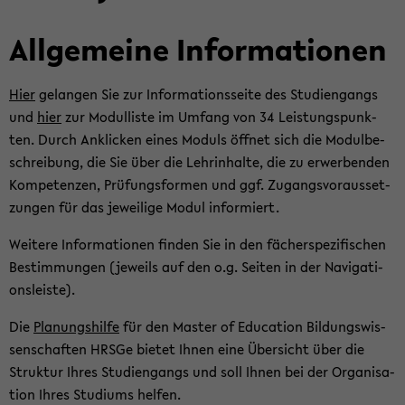
All­ge­mei­ne In­for­ma­tio­nen
Hier
ge­lan­gen Sie zur In­for­ma­ti­ons­sei­te des Stu­di­en­gangs
und
hier
zur Mo­dul­lis­te im Um­fang von 34 Leis­tungs­punk­
ten. Durch An­kli­cken eines Mo­duls öff­net sich die Mo­dul­be­
schrei­bung, die Sie über die Lehr­in­hal­te, die zu er­wer­ben­den
Kom­pe­ten­zen, Prü­fungs­for­men und ggf. Zu­gangs­vor­aus­set­
zun­gen für das je­wei­li­ge Modul in­for­miert.
Wei­te­re In­for­ma­tio­nen fin­den Sie in den fä­cher­spe­zi­fi­schen
Be­stim­mun­gen (je­weils auf den o.g. Sei­ten in der Na­vi­ga­ti­
ons­leis­te).
Die
Pla­nungs­hil­fe
für den Mas­ter of Edu­ca­ti­on Bil­dungs­wis­
sen­schaf­ten HRSGe bie­tet Ihnen eine Über­sicht über die
Struk­tur Ihres Stu­di­en­gangs und soll Ihnen bei der Or­ga­ni­sa­
ti­on Ihres Stu­di­ums hel­fen.