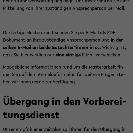
der Prü­fungs­ver­wal­tung an­ge­legt. Dar­über er­hal­ten Sie eine
Mit­tei­lung von Ihrer zu­stän­di­gen An­sprech­per­son per Mail.
Die fer­ti­ge Mas­ter­ar­beit sen­den Sie per E-​Mail als PDF-​
Dokument an Ihre
zu­stän­di­ge An­sprech­per­son
und
in der­
sel­ben E-​Mail an beide Gut­ach­ter*innen in cc
. Wich­tig ist,
dass Sie hier wirk­lich nur
eine ein­zi­ge
E-​Mail ver­schi­cken.
Maß­geb­li­che In­for­ma­tio­nen rund um die Mas­ter­ar­beit fin­
den Sie auf dem An­mel­de­for­mu­lar, für wei­te­re Fra­gen ste­
hen wir Ihnen gerne zur Ver­fü­gung.
Über­gang in den Vor­be­rei­
tungs­dienst
Unser emp­foh­le­ner Zeit­plan soll Ihnen für den Über­gang in