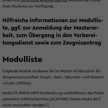
Ihnen Ihre
zu­stän­di­ge An­sprech­per­son
wäh­rend der Dauer
Ihres Stu­di­ums zur Ver­fü­gung.
Hilf­rei­che In­for­ma­tio­nen zur Mo­dul­lis­
te, ggf. zur An­mel­dung der Mas­ter­ar­
beit, zum Über­gang in den Vor­be­rei­
tungs­dienst sowie zum Zeug­nis­an­trag
Mo­dul­lis­te
Fol­gen­de Mo­du­le stu­die­ren Sie im Mas­ter of Edu­ca­ti­on Bil­
dungs­wis­sen­schaf­ten Haupt-​, Real-, Sekundar-​ und Ge­samt­
schu­len (HRSGe):
Modul 25-​BiWi16-VRPS Vor­be­rei­tung und Re­fle­xi­on des Pra­xis­
se­mes­ters (HRSGe/GymGe) (ACH­TUNG: Die­ses Modul darf
nicht vor­stu­diert wer­den!!)