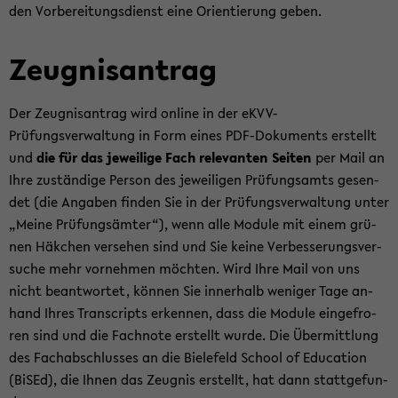
den Vor­be­rei­tungs­dienst eine Ori­en­tie­rung geben.
Zeug­nis­an­trag
Der Zeug­nis­an­trag wird on­line in der eKVV-​
Prüfungsverwaltung in Form eines PDF-​Dokuments er­stellt
und
die für das je­wei­li­ge Fach re­le­van­ten Sei­ten
per Mail an
Ihre zu­stän­di­ge Per­son des je­wei­li­gen Prü­fungs­amts ge­sen­
det (die An­ga­ben fin­den Sie in der Prü­fungs­ver­wal­tung unter
„Meine Prü­fungs­äm­ter“), wenn alle Mo­du­le mit einem grü­
nen Häk­chen ver­se­hen sind und Sie keine Ver­bes­se­rungs­ver­
su­che mehr vor­neh­men möch­ten. Wird Ihre Mail von uns
nicht be­ant­wor­tet, kön­nen Sie in­ner­halb we­ni­ger Tage an­
hand Ihres Tran­scripts er­ken­nen, dass die Mo­du­le ein­ge­fro­
ren sind und die Fach­no­te er­stellt wurde. Die Über­mitt­lung
des Fach­ab­schlus­ses an die Bie­le­feld School of Edu­ca­ti­on
(BiSEd), die Ihnen das Zeug­nis er­stellt, hat dann statt­ge­fun­