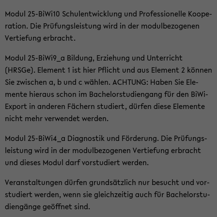
Modul 25-​BiWi10 Schul­ent­wick­lung und Pro­fes­sio­nel­le Ko­ope­
ra­ti­on. Die Prü­fungs­leis­tung wird in der mo­dul­be­zo­ge­nen
Ver­tie­fung er­bracht.
Modul 25-​BiWi9_a Bil­dung, Er­zie­hung und Un­ter­richt
(HRSGe). Ele­ment 1 ist hier Pflicht und aus Ele­ment 2 kön­nen
Sie zwi­schen a, b und c wäh­len. ACH­TUNG: Haben Sie Ele­
men­te hier­aus schon im Ba­che­lor­stu­di­en­gang für den BiWi-​
Export in an­de­ren Fä­chern stu­diert, dür­fen diese Ele­men­te
nicht mehr ver­wen­det wer­den.
Modul 25-​BiWi4_a Dia­gnos­tik und För­de­rung. Die Prü­fungs­
leis­tung wird in der mo­dul­be­zo­ge­nen Ver­tie­fung er­bracht
und die­ses Modul darf vor­stu­diert wer­den.
Ver­an­stal­tun­gen dür­fen grund­sätz­lich nur be­sucht und vor­
stu­diert wer­den, wenn sie gleich­zei­tig auch für Ba­che­lor­stu­
di­en­gän­ge ge­öff­net sind.