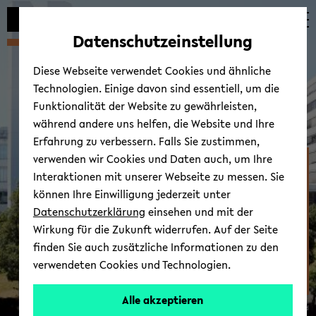
Automatische
zum
zum
zum
Inhaltswechsel
Hauptinhalt
Hauptmenü
Fußbereich
Datenschutzeinstellung
vermeiden
wechseln
wechseln
wechseln
Diese Webseite verwendet Cookies und ähnliche
Technologien. Einige davon sind essentiell, um die
Funktionalität der Website zu gewährleisten,
während andere uns helfen, die Website und Ihre
Erfahrung zu verbessern. Falls Sie zustimmen,
verwenden wir Cookies und Daten auch, um Ihre
Fakultät für
Interaktionen mit unserer Webseite zu messen. Sie
Erziehungswis­senschaft
können Ihre Einwilligung jederzeit unter
Datenschutzerklärung
einsehen und mit der
Wirkung für die Zukunft widerrufen. Auf der Seite
finden Sie auch zusätzliche Informationen zu den
verwendeten Cookies und Technologien.
Alle akzeptieren
© Uni­ver­si­tät Bie­le­feld