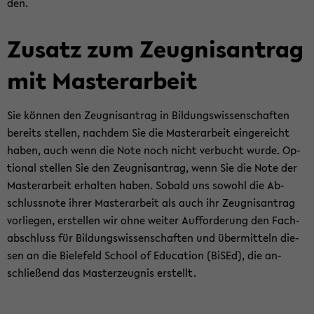
den.
Zu­satz zum Zeug­nis­an­trag
mit Mas­ter­ar­beit
Sie kön­nen den Zeug­nis­an­trag in Bil­dungs­wis­sen­schaf­ten
be­reits stel­len, nach­dem Sie die Mas­ter­ar­beit ein­ge­reicht
haben, auch wenn die Note noch nicht ver­bucht wurde. Op­
tio­nal stel­len Sie den Zeug­nis­an­trag, wenn Sie die Note der
Mas­ter­ar­beit er­hal­ten haben. So­bald uns so­wohl die Ab­
schluss­no­te ihrer Mas­ter­ar­beit als auch ihr Zeug­nis­an­trag
vor­lie­gen, er­stel­len wir ohne wei­ter Auf­for­de­rung den Fach­
ab­schluss für Bil­dungs­wis­sen­schaf­ten und über­mit­teln die­
sen an die Bie­le­feld School of Edu­ca­ti­on (BiSEd), die an­
schlie­ßend das Mas­ter­zeug­nis er­stellt.