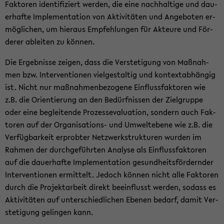
Fak­to­ren iden­ti­fi­ziert wer­den, die eine nach­hal­ti­ge und dau­
er­haf­te Im­ple­men­ta­ti­on von Ak­ti­vi­tä­ten und An­ge­bo­ten er­
mög­li­chen, um hier­aus Emp­feh­lun­gen für Ak­teu­re und För­
de­rer ab­lei­ten zu kön­nen.
Die Er­geb­nis­se zei­gen, dass die Ver­ste­ti­gung von Maß­nah­
men bzw. In­ter­ven­tio­nen viel­ge­stal­tig und kon­text­ab­hän­gig
ist. Nicht nur maß­nah­men­be­zo­ge­ne Ein­fluss­fak­to­ren wie
z.B. die Ori­en­tie­rung an den Be­dürf­nis­sen der Ziel­grup­pe
oder eine be­glei­ten­de Pro­zes­s­eva­lua­ti­on, son­dern auch Fak­
to­ren auf der Organisations-​ und Um­welt­ebe­ne wie z.B. die
Ver­füg­bar­keit er­prob­ter Netz­werk­struk­tu­ren wur­den im
Rah­men der durch­ge­führ­ten Ana­ly­se als Ein­fluss­fak­to­ren
auf die dau­er­haf­te Im­ple­men­ta­ti­on ge­sund­heits­för­dern­der
In­ter­ven­tio­nen er­mit­telt. Je­doch kön­nen nicht alle Fak­to­ren
durch die Pro­jekt­ar­beit di­rekt be­ein­flusst wer­den, so­dass es
Ak­ti­vi­tä­ten auf un­ter­schied­li­chen Ebe­nen be­darf, damit Ver­
ste­ti­gung ge­lin­gen kann.