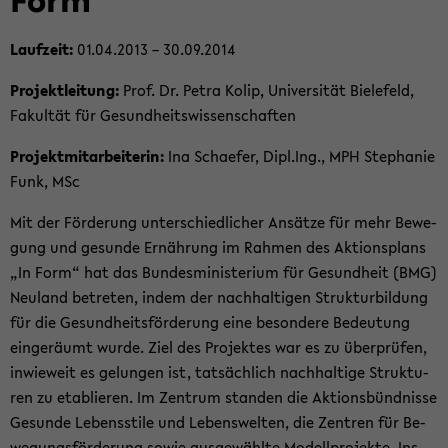
Lauf­zeit:
01.04.2013 – 30.09.2014
Pro­jekt­lei­tung:
Prof. Dr. Petra Kolip, Uni­ver­si­tät Bie­le­feld,
Fa­kul­tät für Ge­sund­heits­wis­sen­schaf­ten
Pro­jekt­mit­ar­bei­te­rin:
Ina Scha­e­fer, Dipl.Ing., MPH Ste­pha­nie
Funk, MSc
Mit der För­de­rung un­ter­schied­li­cher An­sät­ze für mehr Be­we­
gung und ge­sun­de Er­näh­rung im Rah­men des Ak­ti­ons­plans
„In Form“ hat das Bun­des­mi­nis­te­ri­um für Ge­sund­heit (BMG)
Neu­land be­tre­ten, indem der nach­hal­ti­gen Struk­tur­bil­dung
für die Ge­sund­heits­för­de­rung eine be­son­de­re Be­deu­tung
ein­ge­räumt wurde. Ziel des Pro­jek­tes war es zu über­prü­fen,
in­wie­weit es ge­lun­gen ist, tat­säch­lich nach­hal­ti­ge Struk­tu­
ren zu eta­blie­ren. Im Zen­trum stan­den die Ak­ti­ons­bünd­nis­se
Ge­sun­de Le­bens­sti­le und Le­bens­wel­ten, die Zen­tren für Be­
we­gungs­för­de­rung sowie aus­ge­wähl­te Mo­dell­pro­jek­te. Ins­