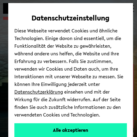
Automatische
zum
zum
zum
Inhaltswechsel
Hauptinhalt
Hauptmenü
Fußbereich
Datenschutzeinstellung
vermeiden
wechseln
wechseln
wechseln
Diese Webseite verwendet Cookies und ähnliche
Technologien. Einige davon sind essentiell, um die
Funktionalität der Website zu gewährleisten,
während andere uns helfen, die Website und Ihre
Erfahrung zu verbessern. Falls Sie zustimmen,
verwenden wir Cookies und Daten auch, um Ihre
Fa­kul­tät für Ge­sund­heits­
Interaktionen mit unserer Webseite zu messen. Sie
wis­sen­schaf­ten
können Ihre Einwilligung jederzeit unter
Datenschutzerklärung
einsehen und mit der
Wirkung für die Zukunft widerrufen. Auf der Seite
finden Sie auch zusätzliche Informationen zu den
verwendeten Cookies und Technologien.
AG
4:
Alle akzeptieren
© Uni­ver­si­tät Bie­le­feld
Prä­