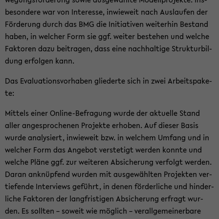
be­son­de­re war von In­ter­es­se, in­wie­weit nach Aus­lau­fen der
För­de­rung durch das BMG die In­itia­ti­ven wei­ter­hin Be­stand
haben, in wel­cher Form sie ggf. wei­ter be­stehen und wel­che
Fak­to­ren dazu bei­tra­gen, dass eine nach­hal­ti­ge Struk­tur­bil­
dung er­fol­gen kann.
Das Eva­lua­ti­ons­vor­ha­ben glie­der­te sich in zwei Ar­beits­pa­ke­
te:
Mit­tels einer Online-​Befragung wurde der ak­tu­el­le Stand
aller an­ge­spro­che­nen Pro­jek­te er­ho­ben. Auf die­ser Basis
wurde ana­ly­siert, in­wie­weit bzw. in wel­chem Um­fang und in
wel­cher Form das An­ge­bot ver­ste­tigt wer­den konn­te und
wel­che Pläne ggf. zur wei­te­ren Ab­si­che­rung ver­folgt wer­den.
Daran an­knüp­fend wur­den mit aus­ge­wähl­ten Pro­jek­ten ver­
tie­fen­de In­ter­views ge­führt, in denen för­der­li­che und hin­der­
li­che Fak­to­ren der lang­fris­ti­gen Ab­si­che­rung er­fragt wur­
den. Es soll­ten – so­weit wie mög­lich – ver­all­ge­mei­ner­ba­re