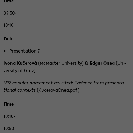
Time
09:30-
10:10
Talk
Pre­sen­ta­ti­on 7
Ivona Kučerová
(Mc­Mas­ter Uni­ver­si­ty)
& Edgar Onea
(Uni­
ver­si­ty of Graz)
NP2 co­pu­lar agree­ment re­vi­si­ted: Evi­den­ce from pre­sen­ta­
tio­nal con­texts
(
Ku­cero­vaO­nea.pdf
)
Time
10:10-
10:50