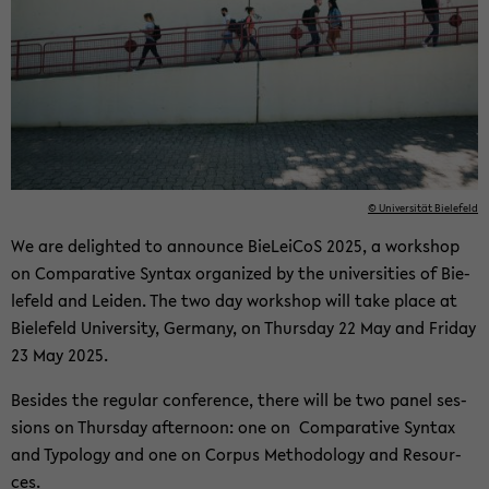
© Uni­ver­si­tät Bie­le­feld
We are de­ligh­ted to an­noun­ce BieL­ei­CoS 2025, a work­shop
on Com­pa­ra­ti­ve Syn­tax or­ga­ni­zed by the uni­ver­si­ties of Bie­
le­feld and Lei­den. The two day work­shop will take place at
Bie­le­feld Uni­ver­si­ty, Ger­ma­ny, on Thurs­day 22 May and Fri­day
23 May 2025.
Be­si­des the re­gu­lar con­fe­rence, there will be two panel ses­
si­ons on Thurs­day af­ter­noon: one on Com­pa­ra­ti­ve Syn­tax
and Ty­po­lo­gy and one on Cor­pus Me­tho­do­lo­gy and Re­sour­
ces.