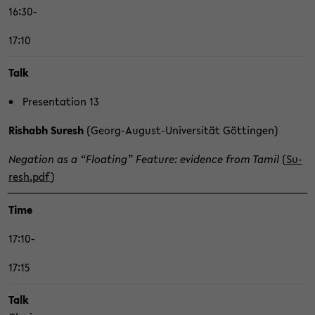
16:30-
17:10
Talk
Pre­sen­ta­ti­on 13
Ris­h­abh Su­resh
(Georg-​August-Universität Göt­tin­gen)
Ne­ga­ti­on as a “Floa­ting” Fea­ture: evi­den­ce from Tamil
(
Su­
resh.pdf
)
Time
17:10-
17:15
Talk