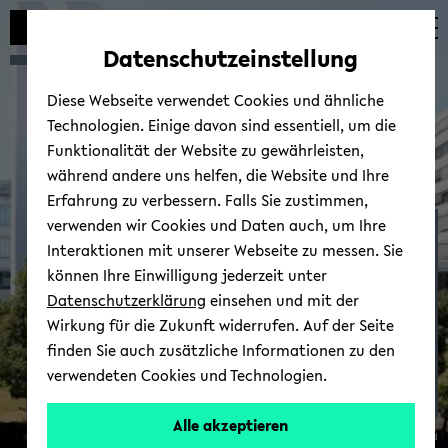
Automatische
zum
zum
zum
Inhaltswechsel
Hauptinhalt
Hauptmenü
Fußbereich
Datenschutzeinstellung
vermeiden
wechseln
wechseln
wechseln
Diese Webseite verwendet Cookies und ähnliche
Technologien. Einige davon sind essentiell, um die
Funktionalität der Website zu gewährleisten,
während andere uns helfen, die Website und Ihre
Erfahrung zu verbessern. Falls Sie zustimmen,
verwenden wir Cookies und Daten auch, um Ihre
BieL­ei­CoS 2025
Interaktionen mit unserer Webseite zu messen. Sie
können Ihre Einwilligung jederzeit unter
Datenschutzerklärung
einsehen und mit der
Wirkung für die Zukunft widerrufen. Auf der Seite
finden Sie auch zusätzliche Informationen zu den
verwendeten Cookies und Technologien.
Alle akzeptieren
© Uni­ver­si­tät Bie­le­feld