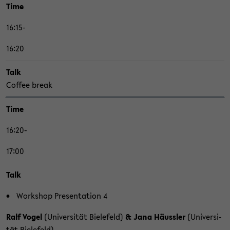
Time
16:15-
16:20
Talk
Cof­fee break
Time
16:20-
17:00
Talk
Work­shop Pre­sen­ta­ti­on 4
Ralf Vogel
(Uni­ver­si­tät Bie­le­feld)
& Jana Häuss­ler
(Uni­ver­si­
tät Bie­le­feld)