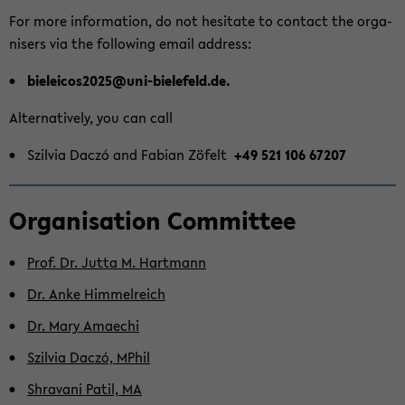
halt
For more in­for­ma­ti­on, do not he­si­ta­te to con­tact the or­ga­
der
nisers via the fol­lo­wing email ad­dress:
Sek­
bieleicos2025@uni-​bielefeld.de.
ti­
on
Al­ter­na­tive­ly, you can call
wech­
Szil­via Daczó and Fa­bi­an Zöfelt
+49 521 106 67207
seln
Or­ga­ni­sa­ti­on Com­mit­tee
Prof. Dr. Jutta M. Hart­mann
Dr. Anke Him­mel­reich
Dr. Mary Ama­echi
Szil­via Daczó, MPhil
Shra­va­ni Patil, MA