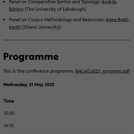
Panel on
Com­pa­ra­ti­ve Syn­tax and Ty­po­lo­gy
:
András
Bárány
(The Uni­ver­si­ty of Edin­burgh)
Panel on
Cor­pus Me­tho­do­lo­gy and Re­sour­ces
:
Anne Breit­
barth
(Ghent Uni­ver­si­ty)
Pro­gram­me
This is the con­fe­rence pro­gramm:
BieLeiCoS25_program.pdf
Wed­nes­day, 21 May 2025
Time
13:30-
14:10