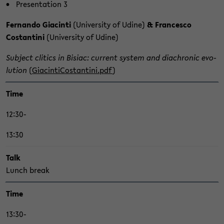
Pre­sen­ta­ti­on 3
Fer­nan­do Gia­c­in­ti
(Uni­ver­si­ty of Udine)
& Fran­ces­co
Costan­ti­ni
(Uni­ver­si­ty of Udine)
Sub­ject cli­tics in Bi­siac: cur­rent sys­tem and dia­chro­nic evo­
lu­ti­on
(
Gia­c­in­ti­Costan­ti­ni.pdf
)
Time
12:30-
13:30
Talk
Lunch break
Time
13:30-