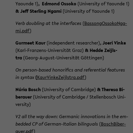
Yaoun­de 1)
, Ed­mond Os­so­ko
(Uni­ver­si­ty of Yaoun­de 1)
& Jeff Ster­ling Ngami
(Uni­ver­si­ty of Yaoun­de 1)
Verb doubling at the in­ter­faces
(
Bas­son­gOs­so­koN­ga­
mi.pdf
)
Gur­meet Kaur
(in­de­pen­dent re­se­ar­cher)
, Joeri Vinke
(Karl-​Franzens-Universität Graz)
& Hedde Zei­jl­s­
tra
(Georg-​August-Universität Göt­tin­gen)
On person-​based ho­no­ri­fics and re­fe­ren­ti­al fea­tures
in syn­tax
(
KaurVin­ke­Zei­jl­s­tra.pdf
)
Núria Bosch
(Uni­ver­si­ty of Cam­bridge)
& The­re­sa Bi­
ber­au­er
(Uni­ver­si­ty of Cam­bridge / Stel­len­bosch Uni­
ver­si­ty)
V2 all the way down: Ger­ma­nic in­no­va­tions in the em­
bed­ded CP of German-​Italian bi­lin­gu­als
(
Bosch­Bi­ber­
au­er.pdf
)