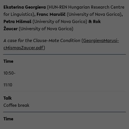
Eka­te­ri­na Ge­or­gi­e­va
(HUN-​REN Hun­ga­ri­an Re­se­arch Cent­re
for Lin­gu­is­tics)
, Franc Marušič
(Uni­ver­si­ty of Nova Go­ri­ca)
,
Petra Mišmaš
(Uni­ver­si­ty of Nova Go­ri­ca)
& Rok
Žaucer
(Uni­ver­si­ty of Nova Go­ri­ca)
A case for the Clause-​Mate Con­di­ti­on
(
Ge­or­gi­e­va­Ma­ru­si­
cMis­mas­Zau­cer.pdf
)
Time
10:50-
11:10
Talk
Cof­fee break
Time