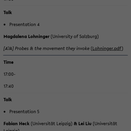
Talk
Pre­sen­ta­ti­on 4
Mag­da­le­na Lohnin­ger
(Uni­ver­si­ty of Salz­burg)
[A’/A] Pro­bes & the mo­vement they in­vo­ke
(
Lohnin­ger.pdf
)
Time
17:00-
17:40
Talk
Pre­sen­ta­ti­on 5
Fa­bi­an Heck
(Uni­ver­si­tät Leip­zig)
& Lei Liu
(Uni­ver­si­tät
Leip­zig)