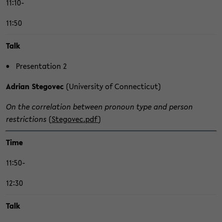
11:10-
11:50
Talk
Pre­sen­ta­ti­on 2
Adri­an Ste­go­vec
(Uni­ver­si­ty of Con­nec­ti­cut)
On the cor­re­la­ti­on bet­ween pro­noun type and per­son
restric­tions
(
Ste­go­vec.pdf
)
Time
11:50-
12:30
Talk