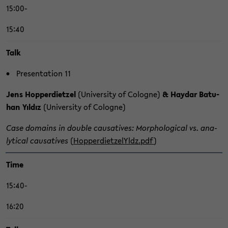
15:00-
15:40
Talk
Pre­sen­ta­ti­on 11
Jens Hop­per­diet­zel
(Uni­ver­si­ty of Co­lo­gne)
& Hay­dar Batu­
han Yıldız
(Uni­ver­si­ty of Co­lo­gne)
Case do­mains in dou­ble cau­sa­ti­ves: Mor­pho­lo­gi­cal vs. ana­
ly­ti­cal cau­sa­ti­ves
(
Hop­per­diet­ze­lYldz.pdf
)
Time
15:40-
16:20