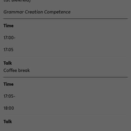
Grammar Crea­ti­on Com­pe­tence
Time
17:00-
17:05
Talk
Cof­fee break
Time
17:05-
18:00
Talk