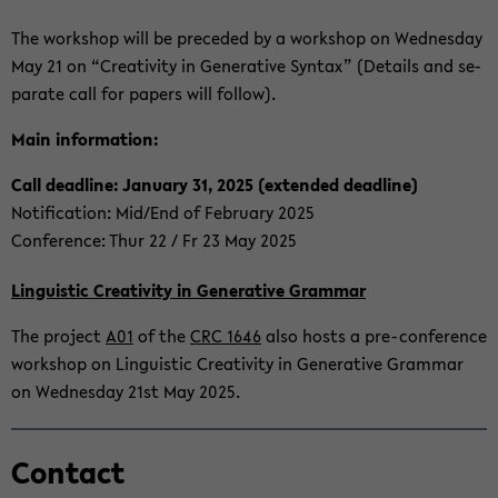
The work­shop will be pre­ce­ded by a work­shop on Wed­nes­day
May 21 on “Crea­ti­vi­ty in Ge­ne­ra­ti­ve Syn­tax” (De­tails and se­
pa­ra­te call for pa­pers will fol­low).
Main in­for­ma­ti­on:
Call dead­line: Ja­nuary 31, 2025 (ex­ten­ded dead­line)
No­ti­fi­ca­ti­on: Mid/End of Fe­bruary 2025
Con­fe­rence: Thur 22 / Fr 23 May 2025
Lin­gu­is­tic Crea­ti­vi­ty in Ge­ne­ra­ti­ve Grammar
The pro­ject
A01
of the
CRC 1646
also hosts a pre-​conference
work­shop on Lin­gu­is­tic Crea­ti­vi­ty in Ge­ne­ra­ti­ve Grammar
on Wed­nes­day 21st May 2025.
Zum
Con­tact
Haupt­
in­