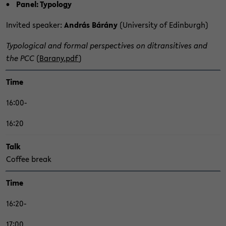
Panel: Ty­po­lo­gy
In­vi­ted spea­ker:
András Bárány
(Uni­ver­si­ty of Edin­burgh)
Ty­po­lo­gi­cal and for­mal per­spec­ti­ves on di­tran­si­ti­ves and
the PCC
(
Ba­ra­ny.pdf
)
Time
16:00-
16:20
Talk
Cof­fee break
Time
16:20-
17:00