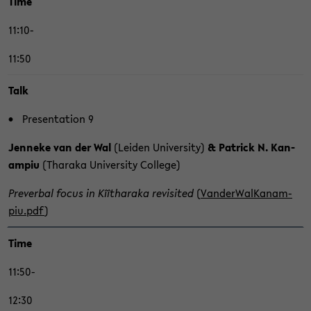
Time
11:10-
11:50
Talk
Pre­sen­ta­ti­on 9
Jen­ne­ke van der Wal
(Lei­den Uni­ver­si­ty)
& Pa­trick N. Ka­n­
am­piu
(Tha­ra­ka Uni­ver­si­ty Col­le­ge)
Pre­ver­bal focus in Kîîtha­ra­ka re­vi­si­ted
(
Van­der­Wal­Ka­n­am­
piu.pdf
)
Time
11:50-
12:30