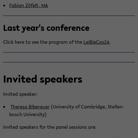
Fa­bi­an Zöfelt, MA
Last year's con­fe­rence
Click here to see the pro­gram of the
LeiBieCos24
.
In­vi­ted spea­kers
In­vi­ted spea­ker:
The­re­sa Bi­ber­au­er
(Uni­ver­si­ty of Cam­bridge, Stel­len­
bosch Uni­ver­si­ty)
In­vi­ted spea­kers for the panel ses­si­ons are: