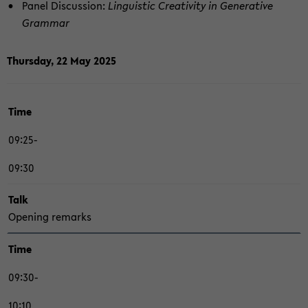
Panel Dis­cus­sion:
Lin­gu­is­tic Crea­ti­vi­ty in Ge­ne­ra­ti­ve
Grammar
Thurs­day, 22 May 2025
Time
09:25-
09:30
Talk
Ope­ning re­marks
Time
09:30-
10:10