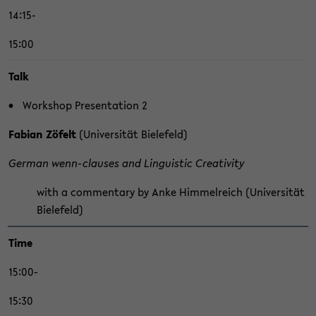
14:15-
15:00
Talk
Work­shop Pre­sen­ta­ti­on 2
Fa­bi­an Zöfelt
(Uni­ver­si­tät Bie­le­feld)
Ger­man wenn-​clauses and Lin­gu­is­tic Crea­ti­vi­ty
with a com­men­ta­ry by Anke Him­mel­reich (Uni­ver­si­tät
Bie­le­feld)
Time
15:00-
15:30