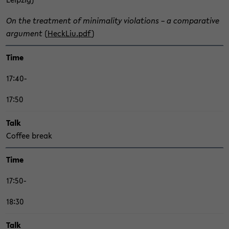
On the tre­at­ment of mi­ni­ma­li­ty vio­la­ti­ons – a com­pa­ra­ti­ve
ar­gu­ment
(
Heck­Liu.pdf
)
Time
17:40-
17:50
Talk
Cof­fee break
Time
17:50-
18:30
Talk