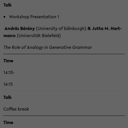
Talk
Work­shop Pre­sen­ta­ti­on 1
András Bárány
(Uni­ver­si­ty of Edin­burgh)
& Jutta M. Hart­
mann
(Uni­ver­si­tät Bie­le­feld)
The Role of Ana­lo­gy in Ge­ne­ra­ti­ve Grammar
Time
14:10-
14:15
Talk
Cof­fee break
Time