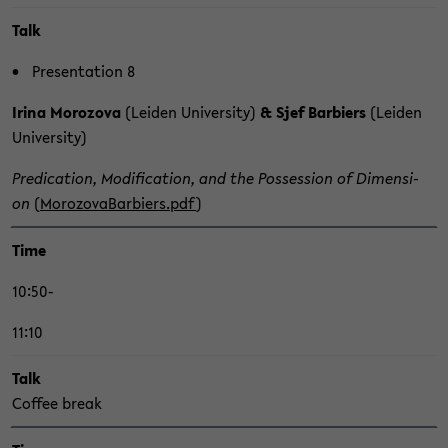
Talk
Pre­sen­ta­ti­on 8
Irina Mo­ro­zo­va
(Lei­den Uni­ver­si­ty)
& Sjef Bar­biers
(Lei­den
Uni­ver­si­ty)
Pre­di­ca­ti­on, Mo­di­fi­ca­ti­on, and the Pos­ses­si­on of Di­men­si­
on
(
Mo­ro­zo­va­Bar­biers.pdf
)
Time
10:50-
11:10
Talk
Cof­fee break