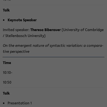
Talk
Key­note Spea­ker
​In­vi­ted spea­ker:
The­re­sa Bi­ber­au­er
(Uni­ver­si­ty of Cam­bridge
/ Stel­len­bosch Uni­ver­si­ty)
On the emer­gent na­tu­re of syn­tac­tic va­ria­ti­on: a com­pa­ra­
ti­ve per­spec­ti­ve
Time
10:10-
10:50
Talk
Pre­sen­ta­ti­on 1