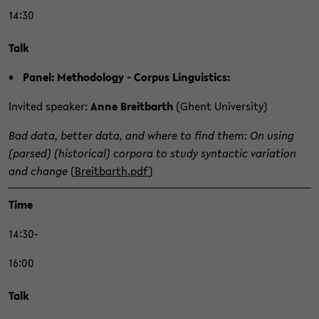
14:30
Talk
Panel: Me­tho­do­lo­gy - Cor­pus Lin­gu­is­tics:
In­vi­ted spea­ker:
Anne Breit­barth
(Ghent Uni­ver­si­ty)
Bad data, bet­ter data, and where to find them: On using
(par­sed) (his­to­ri­cal) cor­po­ra to study syn­tac­tic va­ria­ti­on
and chan­ge
(
Breit­barth.pdf
)
Time
14:30-
16:00
Talk