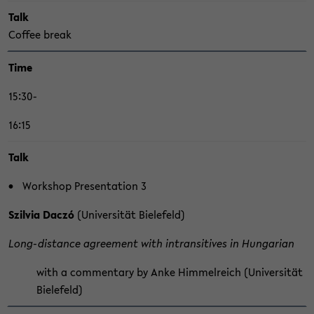
Talk
Cof­fee break
Time
15:30-
16:15
Talk
Work­shop Pre­sen­ta­ti­on 3
Szil­via Daczó
(Uni­ver­si­tät Bie­le­feld)
Long-​distance agree­ment with in­tran­si­ti­ves in Hun­ga­ri­an
with a com­men­ta­ry by Anke Him­mel­reich (Uni­ver­si­tät
Bie­le­feld)