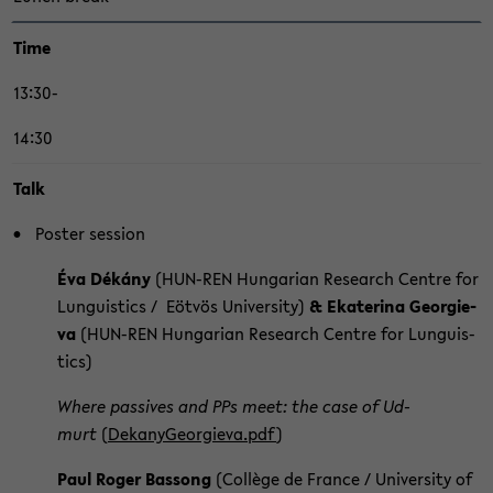
Time
13:30-
14:30
Talk
Pos­ter ses­si­on
Éva Dékány
(HUN-​REN Hun­ga­ri­an Re­se­arch Cent­re for
Lun­gu­is­tics / Eöt­vös Uni­ver­si­ty)
& Eka­te­ri­na Ge­or­gi­e­
va
(HUN-​REN Hun­ga­ri­an Re­se­arch Cent­re for Lun­gu­is­
tics)
Where pas­si­ves and PPs meet: the case of Ud­
murt
(
De­kany­Ge­or­gi­e­va.pdf
)
Paul Roger Bas­song
(Collège de Fran­ce / Uni­ver­si­ty of