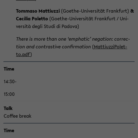
Tom­ma­so Mat­ti­uz­zi
(Goethe-​Universität Frank­furt)
&
Ce­ci­lia Po­let­to
(Goethe-​Universität Frank­furt / Uni­
ver­sità degli Studi di Pa­do­va)
There is more than one ‘em­pha­tic’ ne­ga­ti­on: cor­rec­
tion and con­tras­ti­ve con­fir­ma­ti­on
(
Mat­ti­uz­zi­Po­let­
to.pdf
)
Time
14:30-
15:00
Talk
Cof­fee break
Time