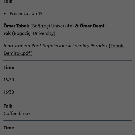
Talk
Pre­sen­ta­ti­on 12
Ömer Tabak
(Boğaziçi Uni­ver­si­ty)
& Ömer Demi­
rok
(Boğaziçi Uni­ver­si­ty)
Indo-​Iranian Root Sup­ple­ti­on: A Lo­ca­li­ty Pa­ra­dox
(
Ta­bak­
Demi­rok.pdf
)
Time
16:20-
16:30
Talk
Cof­fee break
Time