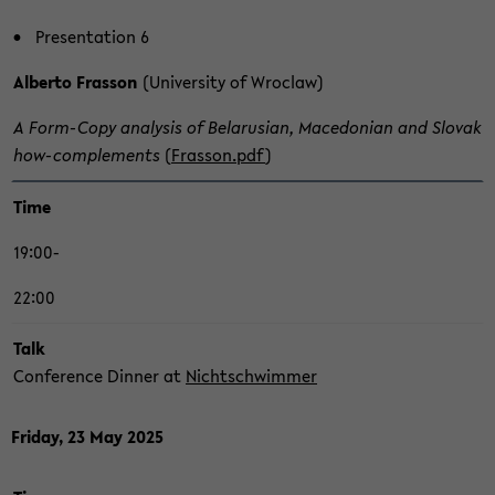
Pre­sen­ta­ti­on 6
Al­ber­to Fras­son
(Uni­ver­si­ty of Wro­claw)
A Form-​Copy ana­ly­sis of Be­la­ru­si­an, Ma­ce­do­ni­an and Slo­vak
how-​complements
(
Fras­son.pdf
)
Time
19:00-
22:00
Talk
Con­fe­rence Din­ner at
Nicht­schwim­mer
Fri­day, 23 May 2025