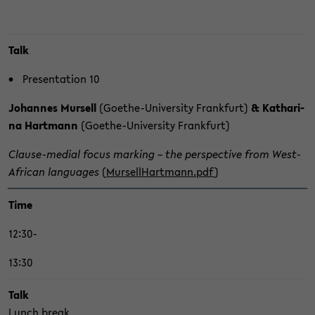
Talk
Pre­sen­ta­ti­on 10
Jo­han­nes Mur­sell
(Goethe-​University Frank­furt)
& Ka­tha­ri­
na Hart­mann
(Goethe-​University Frank­furt)
Clause-​medial focus mar­king – the per­spec­ti­ve from West-​
African lan­guages
(
Mur­sell­Hart­mann.pdf
)
Time
12:30-
13:30
Talk
Lunch break