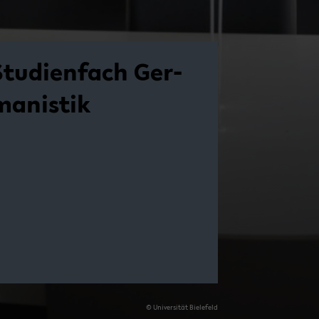
Stu­di­en­fach Ger­
ma­nis­tik
© Uni­ver­si­tät Bie­le­feld