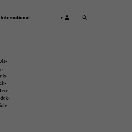
In­ter­na­tio­nal
u­is­
gt
nis­
ach­
te­ra­
i­dak­
eich­