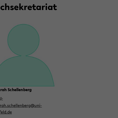
ch­se­kre­ta­ri­at
­rah Schel­len­berg
il
­rah.schel­len­berg@uni-​
feld.de