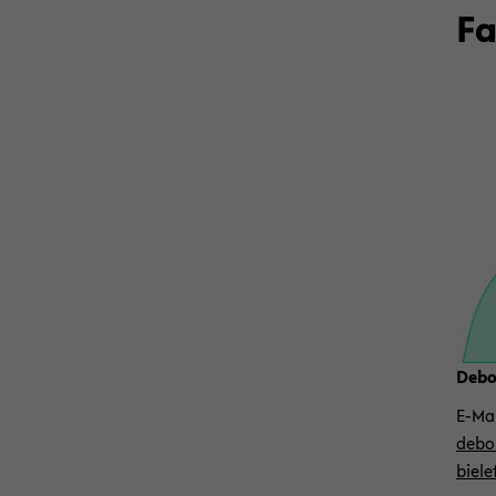
Fa
De­bo
E-​Ma
de­bo
biele