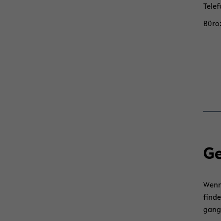
Te­le­
Büro
Ge
Wenn 
fin­d
gangs