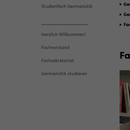
Ger
Stu­di­en­fach Ger­ma­nis­tik
Ger
Fac
Herz­lich Will­kom­men!
Fach­vor­stand
Fa
Fach­se­kre­ta­ri­at
Ger­ma­nis­tik stu­die­ren