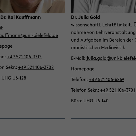
. Dr. Kai Kauffmann
Dr. Julia Gold
wis­sen­schaftl. Lehr­tä­tig­keit,
il
nah­me von Lehr­ver­an­stal­tun­
kauffmann@uni-​bielefeld.de
und Auf­ga­ben im Be­reich der 
­page
ma­nis­ti­schen Me­di­ävis­tik
fon
+49 521 106-​3712
E-​Mail
julia.gold@uni-​bielefel
fon Sekr.
+49 521 106-​3702
Home­page
UHG U6-​128
Te­le­fon
+49 521 106-​6869
Te­le­fon Sekr.
+49 521 106-​3701
Büro
UHG U6-​140