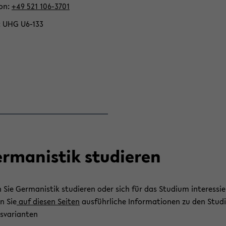
fon
+49 521 106-​3701
UHG U6-​133
r­ma­nis­tik stu­die­ren
Sie Ger­ma­nis­tik stu­die­ren oder sich für das Stu­di­um in­ter­es­sie
en Sie
auf die­sen Sei­ten
aus­führ­li­che In­for­ma­tio­nen zu den Stu­di
­va­ri­an­ten