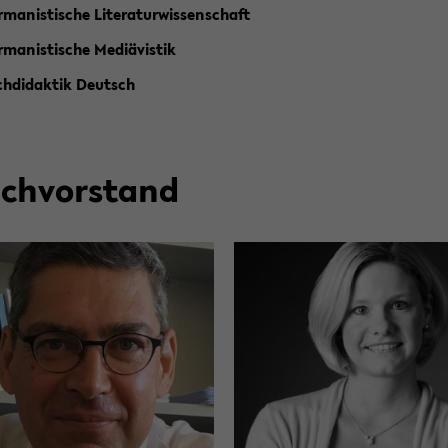
­ma­nis­ti­sche Li­te­ra­tur­wis­sen­schaft
­ma­nis­ti­sche Me­di­ävis­tik
h­di­dak­tik Deutsch
ch­vor­stand