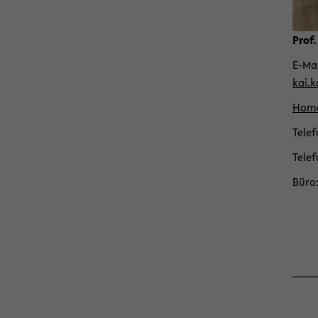
Prof
E-​Ma
kai.
Home
Te­le­
Te­le­
Büro