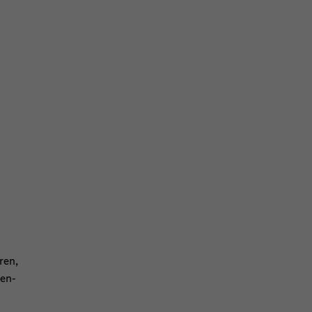
­ren,
­en­