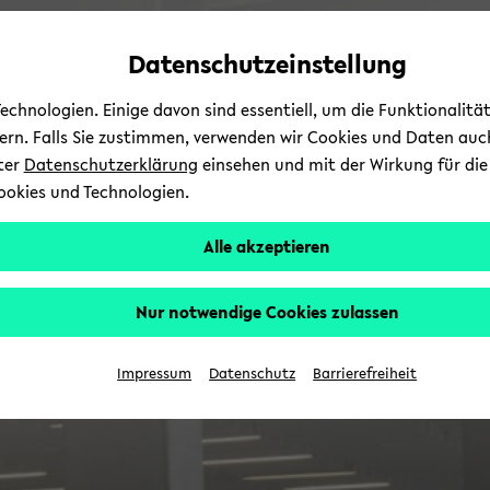
Automatische
zum
zum
zum
Inhaltswechsel
Hauptinhalt
Hauptmenü
Fußbereich
Datenschutzeinstellung
vermeiden
wechseln
wechseln
wechseln
chnologien. Einige davon sind essentiell, um die Funktionalit
sern. Falls Sie zustimmen, verwenden wir Cookies und Daten auc
nter
Datenschutzerklärung
einsehen und mit der Wirkung für die 
ookies und Technologien.
Alle akzeptieren
Nur notwendige Cookies zulassen
Impressum
Datenschutz
Barrierefreiheit