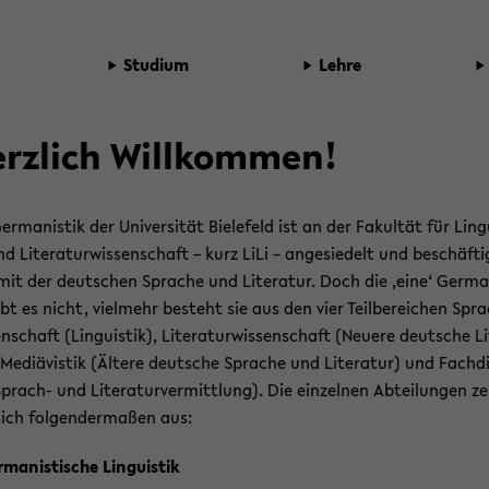
Stu­di­um
Lehre
rz­lich Will­kom­men!
r­ma­nis­tik der Uni­ver­si­tät Bie­le­feld ist an der Fa­kul­tät für Lin­g
nd Li­te­ra­tur­wis­sen­schaft – kurz LiLi – an­ge­sie­delt und be­schäf­ti
mit der deut­schen Spra­che und Li­te­ra­tur. Doch die ‚eine‘ Ger­ma­
ibt es nicht, viel­mehr be­steht sie aus den vier Teil­be­rei­chen Spr
n­schaft (Lin­gu­is­tik), Li­te­ra­tur­wis­sen­schaft (Neue­re deut­sche Li­
 Me­di­ävis­tik (Äl­te­re deut­sche Spra­che und Li­te­ra­tur) und Fach­d
Sprach-​ und Li­te­ra­tur­ver­mitt­lung). Die ein­zel­nen Ab­tei­lun­gen z
ich fol­gen­der­ma­ßen aus:
­ma­nis­ti­sche Lin­gu­is­tik