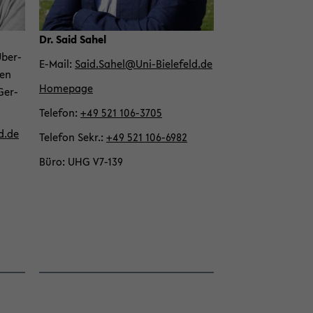
Dr. Said Sahel
 Über­
E-​Mail
Said.Sahel@Uni-​Bielefeld.de
gen
Home­page
Ger­
Te­le­fon
+49 521 106-​3705
d.de
Te­le­fon Sekr.
+49 521 106-​6982
Büro
UHG V7-​139