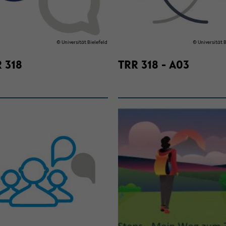
© Uni­ver­si­tät Bie­le­feld
© Uni­ver­si­tät B
 318
TRR 318 - A03