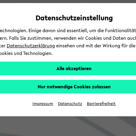
Automatische
zum
zum
zum
Inhaltswechsel
Hauptinhalt
Hauptmenü
Fußbereich
Datenschutzeinstellung
vermeiden
wechseln
wechseln
wechseln
chnologien. Einige davon sind essentiell, um die Funktionalit
sern. Falls Sie zustimmen, verwenden wir Cookies und Daten auc
nter
Datenschutzerklärung
einsehen und mit der Wirkung für die 
ookies und Technologien.
Alle akzeptieren
Nur notwendige Cookies zulassen
Impressum
Datenschutz
Barrierefreiheit