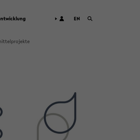
­ent­wick­lung
EN
ZUR
ENG­
LI­
it­tel­pro­jek­te
SCHEN
SPRA­
CHE
WECH­
SELN