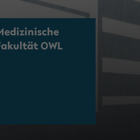
Medizinische
Fakul­tät OWL