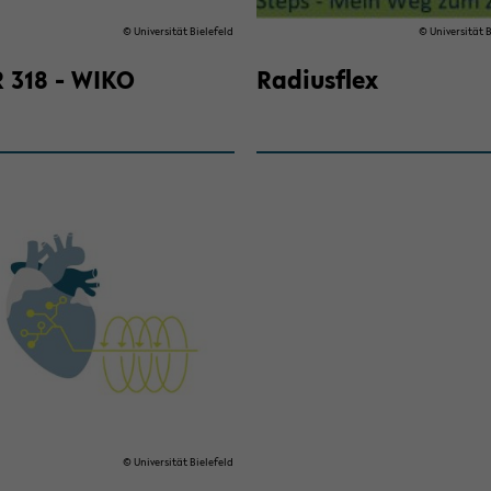
© Uni­ver­si­tät Bie­le­feld
© Uni­ver­si­tät B
 318 - WIKO
Ra­di­us­flex
© Uni­ver­si­tät Bie­le­feld