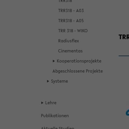
TRR318
TRR318 - A03
TRR318 - A05
TRR 318 - WIKO
TRR
Ra­di­us­flex
Ci­ne­men­tas
Ko­ope­ra­ti­ons­pro­jek­te
Ab­ge­schlos­se­ne Pro­jek­te
Sys­te­me
Lehre
Pu­bli­ka­tio­nen
Ak­tu­el­le Stu­di­en