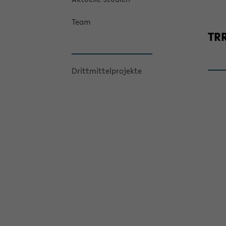
Team
TRR
Dritt­mit­tel­pro­jek­te