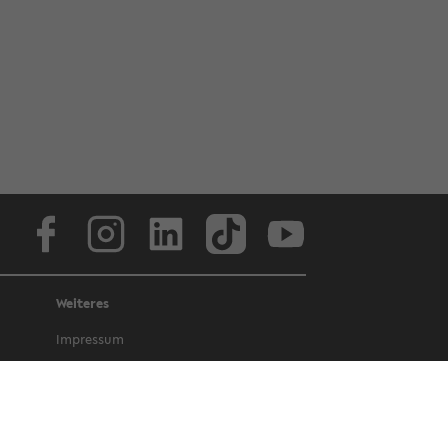
Face­book
In­sta­gram
Lin­ke­dIn
Tik­Tok
You­tube
Weiteres
Im­pres­sum
Da­ten­schutz
Bar­rie­re­frei­heit
Amt­li­che Be­kannt­ma­chun­gen und Ge­