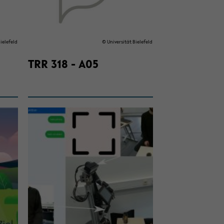
ie­le­feld
© Uni­ver­si­tät Bie­le­feld
TRR 318 - A05