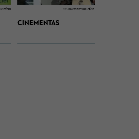
ie­le­feld
© Uni­ver­si­tät Bie­le­feld
CI­NE­MEN­TAS