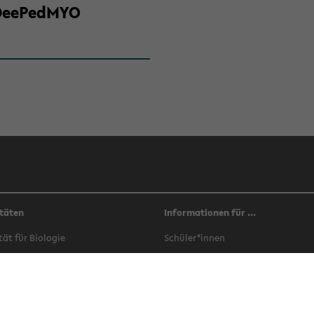
​DeePedMYO
täten
Informationen für ...
­tät für Bio­lo­gie
Schü­ler*innen
­tät für Che­mie
Stu­di­en­in­ter­es­sier­te
­tät für Er­zie­hungs­wis­sen­schaft
Stu­die­ren­de
­tät für Ge­schichts­wis­sen­schaft,
In­ter­na­tio­nals