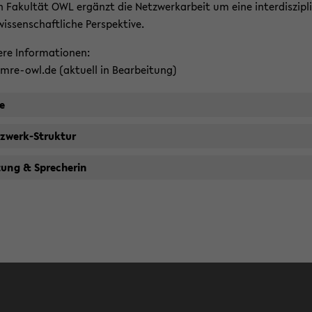
 Fa­kul­tät OWL er­gänzt die Netz­werk­ar­beit um eine in­ter­dis­zi­pli
s­sen­schaft­li­che Per­spek­ti­ve.
e­re In­for­ma­tio­nen:
re-​owl.de (ak­tu­ell in Be­ar­bei­tung)
le
zwerk-​Struktur
­tung & Spre­che­rin