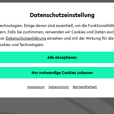
Automatische
zum
zum
zum
Inhaltswechsel
Hauptinhalt
Hauptmenü
Fußbereich
Datenschutzeinstellung
vermeiden
wechseln
wechseln
wechseln
chnologien. Einige davon sind essentiell, um die Funktionalit
sern. Falls Sie zustimmen, verwenden wir Cookies und Daten auc
nter
Datenschutzerklärung
einsehen und mit der Wirkung für die 
ookies und Technologien.
Alle akzeptieren
Nur notwendige Cookies zulassen
Impressum
Datenschutz
Barrierefreiheit