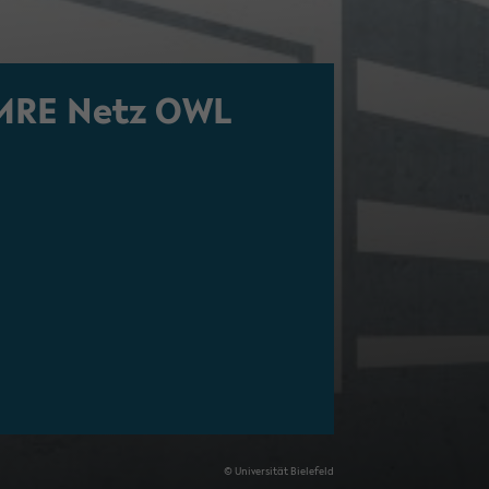
MRE Netz OWL
© Uni­ver­si­tät Bie­le­feld