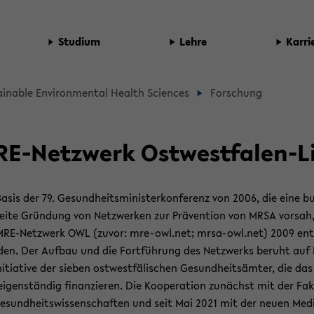
Stu­di­um
Lehre
Kar­ri
d­
ain­able En­vi­ron­men­tal Health Sci­en­ces
For­schung
b
­
E-​Netzwerk Ostwestfalen-​L
­
asis der 79. Ge­sund­heits­mi­nis­ter­kon­fe­renz von 2006, die eine b
t­
ei­te Grün­dung von Netz­wer­ken zur Prä­ven­ti­on von MRSA vor­sah,
MRE-​Netzwerk OWL (zuvor: mre-​owl.net; mrsa-​owl.net) 2009 ent
den. Der Auf­bau und die Fort­füh­rung des Netz­werks be­ruht auf 
­
n­itia­ti­ve der sie­ben ost­west­fä­li­schen Ge­sund­heits­äm­ter, die da
ei­gen­stän­dig fi­nan­zie­ren. Die Ko­ope­ra­ti­on zu­nächst mit der Fa­k
e­sund­heits­wis­sen­schaf­ten und seit Mai 2021 mit der neuen Me­di­z