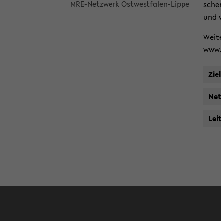
MRE-​Netzwerk Ostwestfalen-​Lippe
schen
und wi
Wei­t
www.m
Zie
Net
Lei