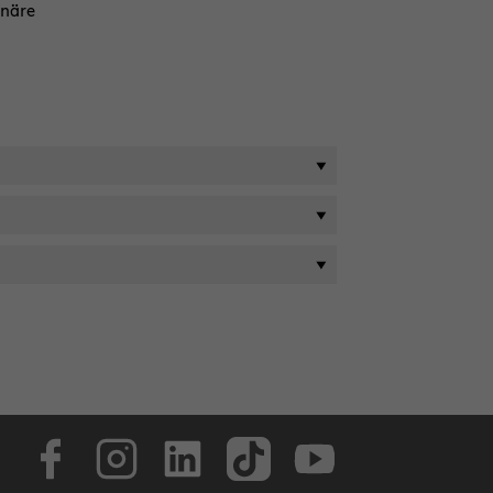
­nä­re
Face­book
In­sta­gram
Lin­ke­dIn
Tik­Tok
You­tube