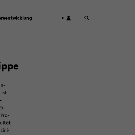
e­re­ent­wick­lung
ippe
un­
 ist
­
Ei­
s Pro­
ul­tät
i­ni­