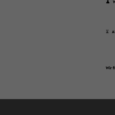
👤
Ärz
der
der
⏳
A
Da
b
Wir f