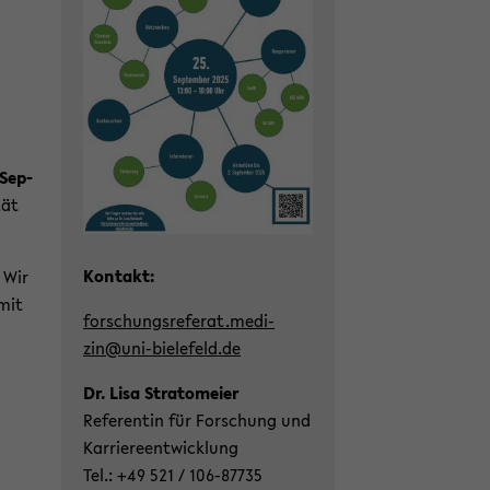
on
wech­
seln
 Sep­
tät
Kon­takt:
 Wir
 mit
for­schungs­re­fe­rat.me­di­
zin@uni-​bielefeld.de
Dr. Lisa Stratom­ei­er
Re­fe­ren­tin für For­schung und
Kar­rie­re­ent­wick­lung
Tel.: +49 521 / 106-​87735