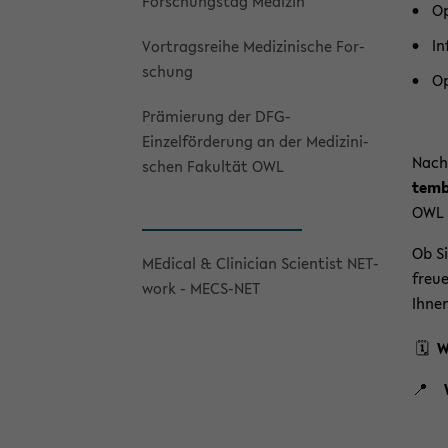
For­schungs­tag Me­di­zin
Op
In
Vor­trags­rei­he Me­di­zi­ni­sche For­
schung
Op
Prä­mie­rung der DFG-​
Einzelförderung an der Me­di­zi­ni­
Nach 
schen Fa­kul­tät OWL
tem­
OWL 
Ob Si
ME­di­cal & Cli­ni­ci­an Sci­en­tist NET­
freu­
work - MECS-​NET
Ihne
🗓️
W
📍
er­