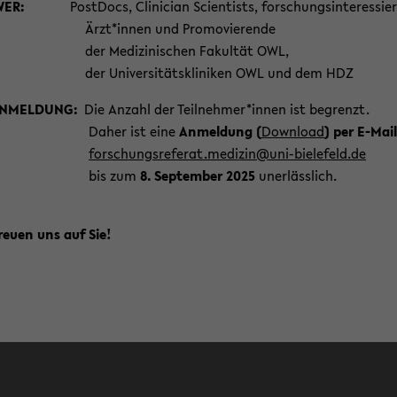
WER:
Post­Docs, Cli­ni­ci­an Sci­en­tists, for­schungs­in­ter­es­sier
t*innen und Pro­mo­vie­ren­de
 Me­di­zi­ni­schen Fa­kul­tät OWL,
 Uni­ver­si­täts­kli­ni­ken OWL und dem HDZ
N­MEL­DUNG:
Die An­zahl der Teil­neh­mer*innen ist be­grenzt.
her ist eine
An­mel­dung (
Down­load
)
per E-​Mai
for­schungs­re­fe­rat.me­di­zin@uni-​bielefeld.de
is zum
8. Sep­tem­ber 2025
un­er­läss­lich.
reu­en uns auf Sie!