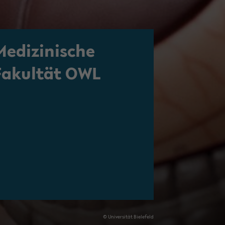
Medizinische
Fakul­tät OWL
© Uni­ver­si­tät Bie­le­feld