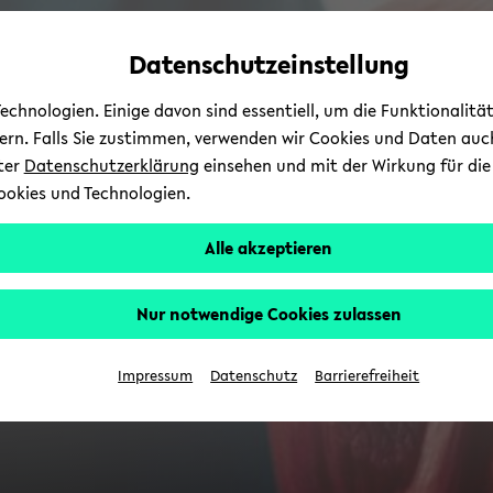
Automatische
zum
zum
zum
Inhaltswechsel
Hauptinhalt
Hauptmenü
Fußbereich
Datenschutzeinstellung
vermeiden
wechseln
wechseln
wechseln
chnologien. Einige davon sind essentiell, um die Funktionalit
sern. Falls Sie zustimmen, verwenden wir Cookies und Daten auc
nter
Datenschutzerklärung
einsehen und mit der Wirkung für die 
ookies und Technologien.
Alle akzeptieren
Nur notwendige Cookies zulassen
Impressum
Datenschutz
Barrierefreiheit