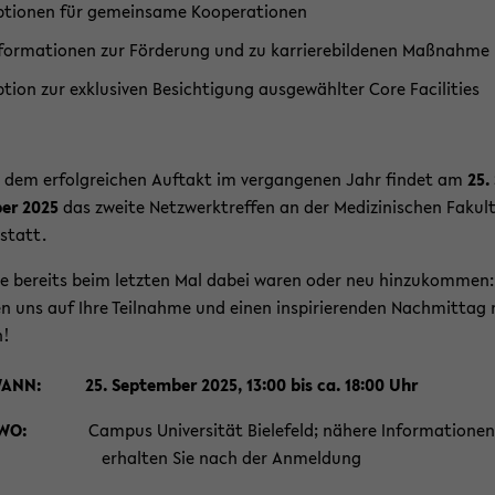
­tio­nen für ge­mein­sa­me Ko­ope­ra­tio­nen
­for­ma­tio­nen zur För­de­rung und zu kar­rie­re­bil­de­nen Maß­nah­me
­ti­on zur ex­klu­si­ven Be­sich­ti­gung aus­ge­wähl­ter Core Fa­ci­li­ties
dem er­folg­rei­chen Auf­takt im ver­gan­ge­nen Jahr fin­det am
25.
ber 2025
das zwei­te Netz­werk­tref­fen an der Me­di­zi­ni­schen Fa­kul­
statt.
e be­reits beim letz­ten Mal dabei waren oder neu hin­zu­kom­men:
en uns auf Ihre Teil­nah­me und einen in­spi­rie­ren­den Nach­mit­tag
n!
ANN:
25. Sep­tem­ber 2025, 13:00 bis ca. 18:00 Uhr
WO:
Cam­pus Uni­ver­si­tät Bie­le­feld; nä­he­re In­for­ma­tio­nen
hal­ten Sie nach der An­mel­dung