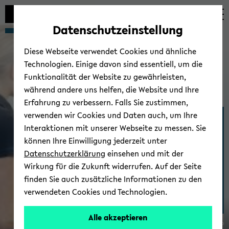
Automatische
zum
zum
zum
Inhaltswechsel
Hauptinhalt
Hauptmenü
Fußbereich
Datenschutzeinstellung
vermeiden
wechseln
wechseln
wechseln
Diese Webseite verwendet Cookies und ähnliche
Technologien. Einige davon sind essentiell, um die
Funktionalität der Website zu gewährleisten,
während andere uns helfen, die Website und Ihre
Erfahrung zu verbessern. Falls Sie zustimmen,
verwenden wir Cookies und Daten auch, um Ihre
Medizinische Fakul­tät
Interaktionen mit unserer Webseite zu messen. Sie
OWL
können Ihre Einwilligung jederzeit unter
Datenschutzerklärung
einsehen und mit der
Wirkung für die Zukunft widerrufen. Auf der Seite
finden Sie auch zusätzliche Informationen zu den
verwendeten Cookies und Technologien.
Alle akzeptieren
© Uni­ver­si­tät Bie­le­feld/O. Krato