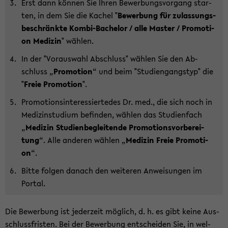
Erst dann kön­nen Sie Ihren Be­wer­bungs­vor­gang star­
ten, in dem Sie die Ka­chel "
Be­wer­bung für zu­las­sungs­
be­schränk­te Kombi-​Bachelor / alle Mas­ter / Pro­mo­ti­
on Me­di­zin
" wäh­len.
In der "Vor­auswahl Ab­schluss" wäh­len Sie den Ab­
schluss „
Pro­mo­ti­on
“ und beim "Stu­di­en­gangs­typ" die
"
Freie Pro­mo­ti­on
".
Pro­mo­ti­ons­in­ter­es­sier­te­des Dr. med., die sich noch in
Me­di­zin­stu­di­um be­fin­den, wäh­len das Stu­di­en­fach
„
Me­di­zin Stu­di­en­be­glei­ten­de Pro­mo­ti­ons­vor­be­rei­
tung
“. Alle an­de­ren wäh­len „
Me­di­zin Freie Pro­mo­ti­
on
“.
Bitte fol­gen da­nach den wei­te­ren An­wei­sun­gen im
Por­tal.
Die Be­wer­bung ist je­der­zeit mög­lich, d. h. es gibt keine Aus­
schluss­fris­ten. Bei der Be­wer­bung ent­schei­den Sie, in wel­