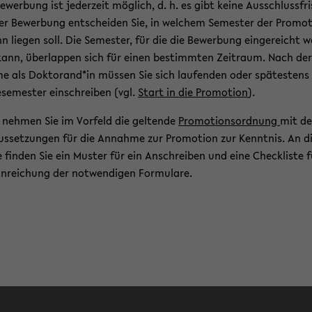
e­wer­bung ist je­der­zeit mög­lich, d. h. es gibt keine Aus­schluss­fri
er Be­wer­bung ent­schei­den Sie, in wel­chem Se­mes­ter der Pro­mo­t
nn lie­gen soll. Die Se­mes­ter, für die die Be­wer­bung ein­ge­reicht w
ann, über­lap­pen sich für einen be­stimm­ten Zeit­raum. Nach de
e als Dok­to­rand*in müs­sen Sie sich lau­fen­den oder spä­tes­tens
e­se­mes­ter ein­schrei­ben (vgl.
Start in die Pro­mo­ti­on
).
 neh­men Sie im Vor­feld die gel­ten­de
Pro­mo­ti­ons­ord­nung
mit d
us­set­zun­gen für die An­nah­me zur Pro­mo­ti­on zur Kennt­nis. An di
le fin­den Sie ein Mus­ter für ein An­schrei­ben und eine Check­lis­te 
in­rei­chung der not­wen­di­gen For­mu­la­re.