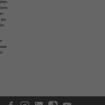
s­ten.
i­ons­
er­
r An­
 im
en
e­ser
für
Face­book
In­sta­gram
Lin­ke­dIn
Tik­Tok
You­tube