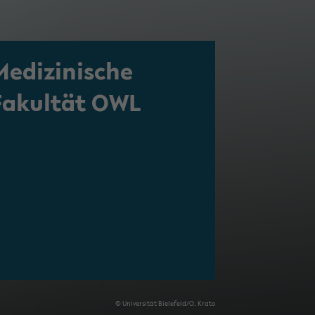
Medizinische
Fakul­tät OWL
© Uni­ver­si­tät Bie­le­feld/O. Krato