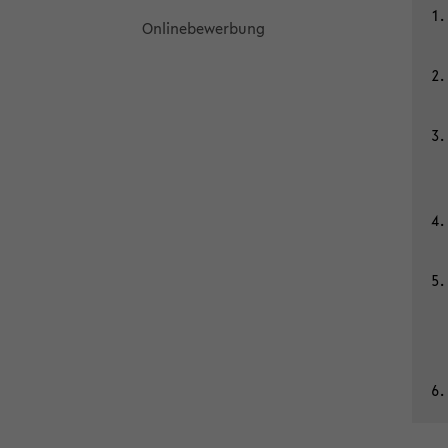
On­line­be­wer­bung