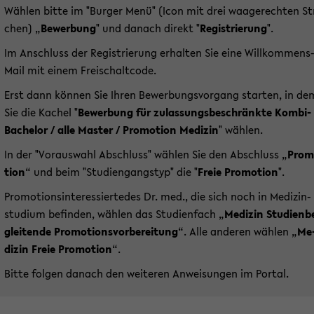
Wäh­len bitte im "Bur­ger Menü" (Icon mit drei waa­ge­rech­ten St
chen) „
Be­wer­bung
" und da­nach di­rekt "
Re­gis­trie­rung
".
Im An­schluss der Re­gis­trie­rung er­hal­ten Sie eine Willkommens-
Mail mit einem Frei­schalt­code.
Erst dann kön­nen Sie Ihren Be­wer­bungs­vor­gang star­ten, in de
Sie die Ka­chel "
Be­wer­bung für zu­las­sungs­be­schränk­te Kombi-​
Bachelor / alle Mas­ter / Pro­mo­ti­on Me­di­zin
" wäh­len.
In der "Vor­auswahl Ab­schluss" wäh­len Sie den Ab­schluss „
Pro­
ti­on
“ und beim "Stu­di­en­gangs­typ" die "
Freie Pro­mo­ti­on
".
Pro­mo­ti­ons­in­ter­es­sier­te­des Dr. med., die sich noch in Me­di­zin­
stu­di­um be­fin­den, wäh­len das Stu­di­en­fach „
Me­di­zin Stu­di­en­b
glei­ten­de Pro­mo­ti­ons­vor­be­rei­tung
“. Alle an­de­ren wäh­len „
Me
di­zin Freie Pro­mo­ti­on
“.
Bitte fol­gen da­nach den wei­te­ren An­wei­sun­gen im Por­tal.