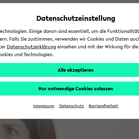
Automatische
zum
zum
zum
Inhaltswechsel
Hauptinhalt
Hauptmenü
Fußbereich
Datenschutzeinstellung
vermeiden
wechseln
wechseln
wechseln
chnologien. Einige davon sind essentiell, um die Funktionalit
sern. Falls Sie zustimmen, verwenden wir Cookies und Daten auc
nter
Datenschutzerklärung
einsehen und mit der Wirkung für die 
ookies und Technologien.
Alle akzeptieren
Nur notwendige Cookies zulassen
Impressum
Datenschutz
Barrierefreiheit