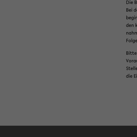
Die B
Bei d
be­gi
den k
nah­m
Fol­g
Bitte
Vor­a
Stel­
die E