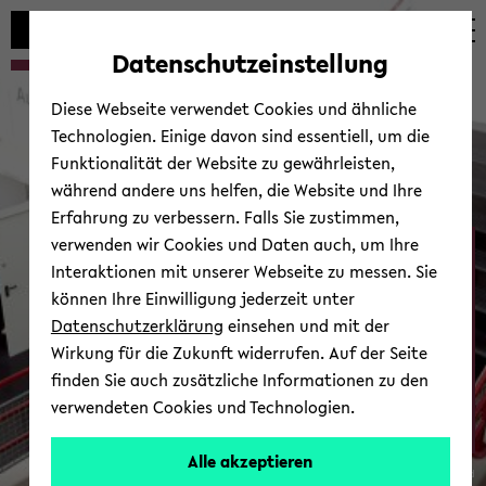
Automatische
skip
skip
skip
Inhaltswechsel
to
to
to
Datenschutzeinstellung
vermeiden
main
main
footer
content
menu
Diese Webseite verwendet Cookies und ähnliche
Technologien. Einige davon sind essentiell, um die
Funktionalität der Website zu gewährleisten,
während andere uns helfen, die Website und Ihre
Erfahrung zu verbessern. Falls Sie zustimmen,
verwenden wir Cookies und Daten auch, um Ihre
Ab­tei­lung Psy­cho­lo­gie
Interaktionen mit unserer Webseite zu messen. Sie
können Ihre Einwilligung jederzeit unter
Datenschutzerklärung
einsehen und mit der
Wirkung für die Zukunft widerrufen. Auf der Seite
finden Sie auch zusätzliche Informationen zu den
verwendeten Cookies und Technologien.
Zur Über­sicht
Alle akzeptieren
© Uni­ver­si­tät Bie­le­feld