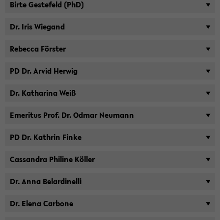
Birte Ge­ste­feld (PhD)
Dr. Iris Wie­gand
Re­bec­ca Förs­ter
PD Dr. Arvid Her­wig
Dr. Ka­tha­ri­na Weiß
Eme­ri­tus Prof. Dr. Odmar Neu­mann
PD Dr. Kath­rin Finke
Cas­san­dra Phi­li­ne Köl­ler
Dr. Anna Belar­di­nel­li
Dr. Elena Car­bo­ne