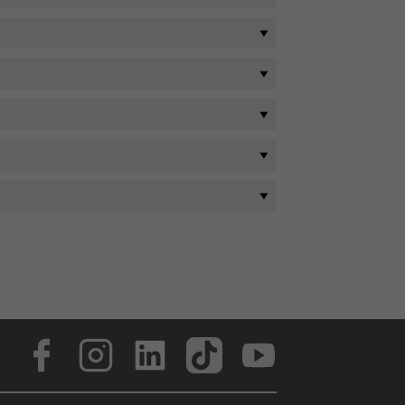
Face­book
In­sta­gram
Lin­ke­dIn
Tik­Tok
You­tube