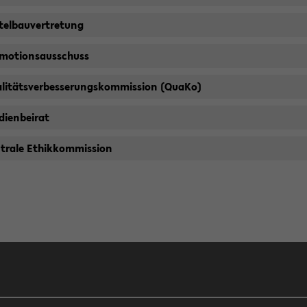
tel­bau­ver­tre­tung
mo­ti­ons­aus­schuss
li­täts­ver­bes­se­rungs­kom­mis­si­on (QuaKo)
di­en­bei­rat
tra­le Ethik­kom­mis­si­on