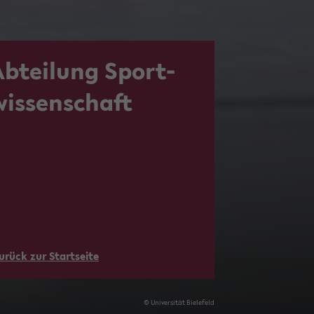
Ab­tei­lung Sport­
wis­sen­schaft
u­rück zur Start­sei­te
© Uni­ver­si­tät Bie­le­feld