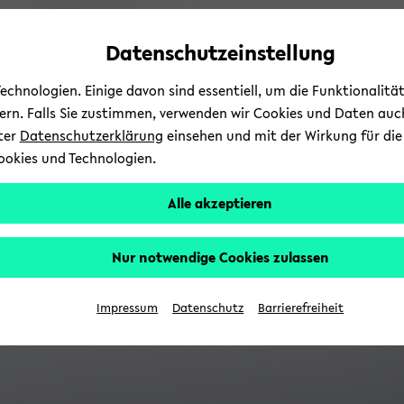
Automatische
skip
skip
skip
Inhaltswechsel
to
to
to
Datenschutzeinstellung
vermeiden
main
main
footer
content
menu
chnologien. Einige davon sind essentiell, um die Funktionalit
sern. Falls Sie zustimmen, verwenden wir Cookies und Daten auc
nter
Datenschutzerklärung
einsehen und mit der Wirkung für die 
ookies und Technologien.
Alle akzeptieren
Nur notwendige Cookies zulassen
Impressum
Datenschutz
Barrierefreiheit