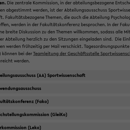
en.
Die zen­tra­le Kom­mis­si­on, in der ab­tei­lungs­be­zo­ge­ne Ent­sch
en ab­ge­stimmt wer­den, ist der Ab­tei­lungs­aus­schuss Sport­wis­s
t. Fa­kul­täts­be­zo­ge­ne The­men, die auch die Ab­tei­lung Psy­cho­lo­
ef­fen, wer­den in der Fa­kul­täts­kon­fe­renz be­spro­chen. In der Fa­ku
ine brei­te Dis­kus­si­on zu den The­men will­kom­men, so­dass alle Mit
er Ab­tei­lung herz­lich zu den Sit­zun­gen ein­ge­la­den sind. Die Ein­
en wer­den früh­zei­tig per Mail ver­schickt. Ta­ges­ord­nungs­punk­te
 kön­nen bei der
Team­lei­tung der Ge­schäfts­stel­le Sport­wis­sen­s
e­reicht wer­den.
tei­lungs­aus­schuss (AA) Sport­wis­sen­schaft
­wen­dungs­aus­schuss
ul­täts­kon­fe­renz (Fako)
ch­stel­lungs­kom­mis­si­on (Glei­Ko)
r­kom­mis­si­on (Leko)