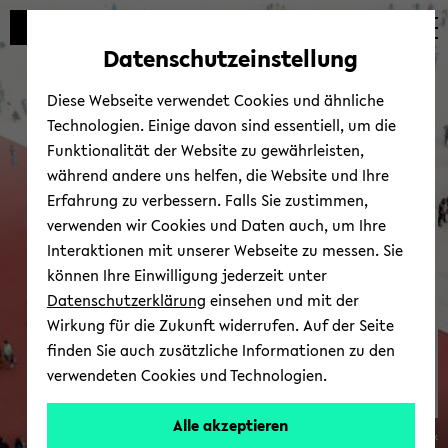
Automatische
zum
zum
zum
Inhaltswechsel
Hauptinhalt
Hauptmenü
Fußbereich
Datenschutzeinstellung
vermeiden
wechseln
wechseln
wechseln
Diese Webseite verwendet Cookies und ähnliche
Technologien. Einige davon sind essentiell, um die
Funktionalität der Website zu gewährleisten,
während andere uns helfen, die Website und Ihre
Erfahrung zu verbessern. Falls Sie zustimmen,
verwenden wir Cookies und Daten auch, um Ihre
Fo­kus­be­rei­che
Interaktionen mit unserer Webseite zu messen. Sie
können Ihre Einwilligung jederzeit unter
Datenschutzerklärung
einsehen und mit der
Wirkung für die Zukunft widerrufen. Auf der Seite
finden Sie auch zusätzliche Informationen zu den
verwendeten Cookies und Technologien.
Alle akzeptieren
© iStock