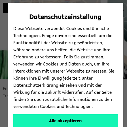
Automatische
skip
skip
skip
Inhaltswechsel
to
to
to
Datenschutzeinstellung
vermeiden
main
main
footer
Trans­cen­ding Bounda­ries
content
menu
Diese Webseite verwendet Cookies und ähnliche
Technologien. Einige davon sind essentiell, um die
Funktionalität der Website zu gewährleisten,
während andere uns helfen, die Website und Ihre
Erfahrung zu verbessern. Falls Sie zustimmen,
verwenden wir Cookies und Daten auch, um Ihre
Interaktionen mit unserer Webseite zu messen. Sie
Col­la­ge (v.l.n.r.): ©adobe.stock/Ta­tia­naZori­na; ebd./lar­shall­strom; ©Uni­ver­si­tät Bie­le­feld;
können Ihre Einwilligung jederzeit unter
©Uni­ver­si­tät Bie­le­feld
Datenschutzerklärung
einsehen und mit der
skip
For­schungs­pro­fil
For­schungs­wel­ten
Wirkung für die Zukunft widerrufen. Auf der Seite
breadcrumb
Trans­cen­ding Bounda­ries
finden Sie auch zusätzliche Informationen zu den
navigation
verwendeten Cookies und Technologien.
to
main
Alle akzeptieren
content