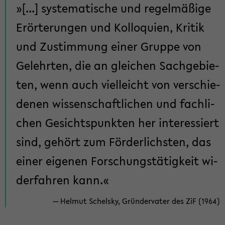
[...] sys­te­ma­ti­sche und re­gel­mä­ßi­ge
Er­ör­te­run­gen und Kol­lo­qui­en, Kri­tik
und Zu­stim­mung einer Grup­pe von
Ge­lehr­ten, die an glei­chen Sach­ge­bie­
ten, wenn auch viel­leicht von ver­schie­
de­nen wis­sen­schaft­li­chen und fach­li­
chen Ge­sichts­punk­ten her in­ter­es­siert
sind, ge­hört zum För­der­lichs­ten, das
einer ei­ge­nen For­schungs­tä­tig­keit wi­
der­fah­ren kann.
Hel­mut Schelsky, Grün­der­va­ter des ZiF (1964)