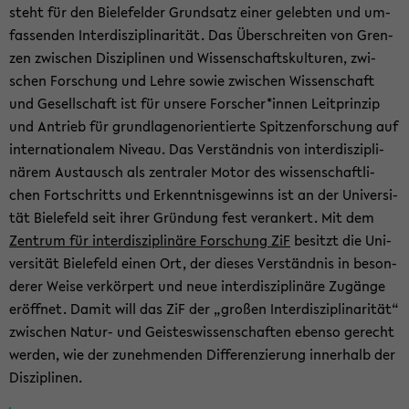
steht für den Bie­le­fel­der Grund­satz einer ge­leb­ten und um­
fas­sen­den In­ter­dis­zi­pli­na­ri­tät. Das Über­schrei­ten von Gren­
zen zwi­schen Dis­zi­pli­nen und Wis­sen­schafts­kul­tu­ren, zwi­
schen For­schung und Lehre sowie zwi­schen Wis­sen­schaft
und Ge­sell­schaft ist für un­se­re For­scher*innen Leit­prin­zip
und An­trieb für grund­la­gen­ori­en­tier­te Spit­zen­for­schung auf
in­ter­na­tio­na­lem Ni­veau. Das Ver­ständ­nis von in­ter­dis­zi­pli­
nä­rem Aus­tausch als zen­tra­ler Motor des wis­sen­schaft­li­
chen Fort­schritts und Er­kennt­nis­ge­winns ist an der Uni­ver­si­
tät Bie­le­feld seit ihrer Grün­dung fest ver­an­kert. Mit dem
Zen­trum für in­ter­dis­zi­pli­nä­re For­schung ZiF
be­sitzt die Uni­
ver­si­tät Bie­le­feld einen Ort, der die­ses Ver­ständ­nis in be­son­
de­rer Weise ver­kör­pert und neue in­ter­dis­zi­pli­nä­re Zu­gän­ge
er­öff­net. Damit will das ZiF der „gro­ßen In­ter­dis­zi­pli­na­ri­tät“
zwi­schen Natur-​ und Geis­tes­wis­sen­schaf­ten eben­so ge­recht
wer­den, wie der zu­neh­men­den Dif­fe­ren­zie­rung in­ner­halb der
Dis­zi­pli­nen.