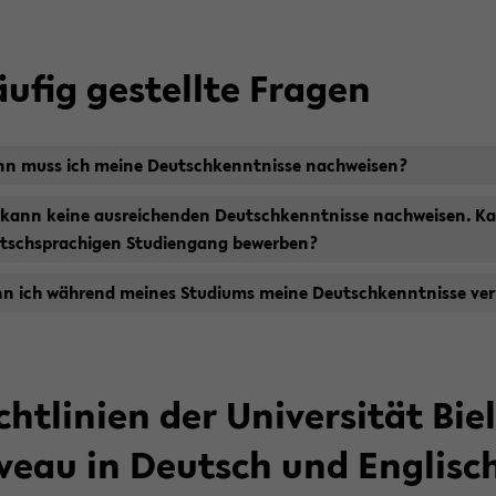
u­fig ge­stell­te Fra­gen
n muss ich meine Deutsch­kennt­nis­se nach­wei­sen?
 kann keine aus­rei­chen­den Deutsch­kennt­nis­se nach­wei­sen. 
tsch­spra­chi­gen Stu­di­en­gang be­wer­ben?
n ich wäh­rend mei­nes Stu­di­ums meine Deutsch­kennt­nis­se ver­
cht­li­ni­en der Uni­ver­si­tät B
­veau in Deutsch und Eng­lisc