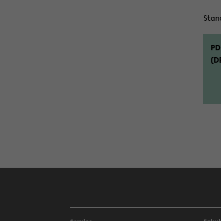
Stand
PD
(D