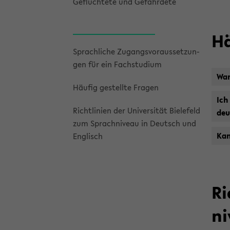
Ge­flüch­te­te und Ge­fähr­de­te
Hä
Sprach­li­che Zu­gangs­vor­aus­set­zun­
gen für ein Fach­stu­di­um
Wan
Häu­fig ge­stell­te Fra­gen
Ich
Richt­li­ni­en der Uni­ver­si­tät Bie­le­feld
deu
zum Sprach­ni­veau in Deutsch und
Kan
Eng­lisch
Ri
ni