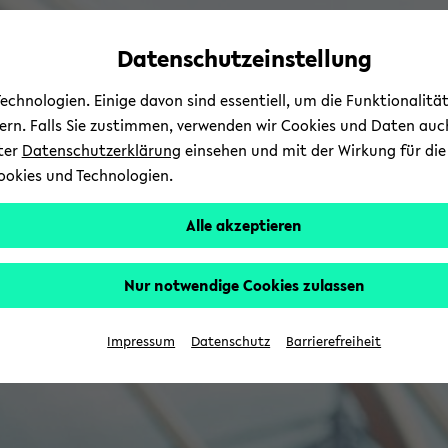
Automatische
zum
zum
zum
Inhaltswechsel
Hauptinhalt
Hauptmenü
Fußbereich
Datenschutzeinstellung
vermeiden
wechseln
wechseln
wechseln
chnologien. Einige davon sind essentiell, um die Funktionalit
sern. Falls Sie zustimmen, verwenden wir Cookies und Daten auc
nter
Datenschutzerklärung
einsehen und mit der Wirkung für die 
ookies und Technologien.
Alle akzeptieren
Nur notwendige Cookies zulassen
Impressum
Datenschutz
Barrierefreiheit