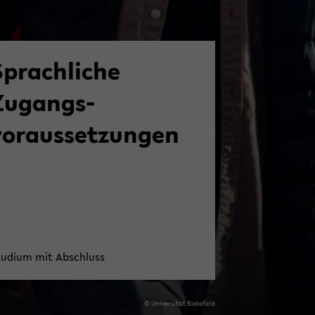
Sprachliche
Zugangs­
voraussetzungen
u­di­um mit Ab­schluss
© Uni­ver­si­tät Bie­le­feld