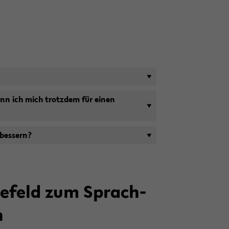
Kann ich mich trotz­dem für einen
bes­sern?
ie­le­feld zum Sprach­
h