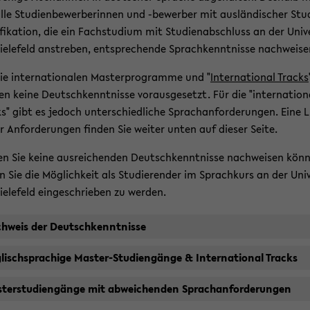
lle Stu­di­en­be­wer­be­rin­nen und -​bewerber mit aus­län­di­scher Stu­
­fi­ka­ti­on, die ein Fach­stu­di­um mit Stu­di­en­ab­schluss an der Uni­ve
ie­le­feld an­stre­ben, ent­spre­chen­de Sprach­kennt­nis­se nach­wei­se
ie in­ter­na­tio­na­len Mas­ter­pro­gram­me und "
In­ter­na­tio­nal Tracks
en keine Deutsch­kennt­nis­se vor­aus­ge­setzt. Für die "in­ter­na­tio­n
s" gibt es je­doch un­ter­schied­li­che Sprach­an­for­de­run­gen. Eine L
er An­for­de­run­gen fin­den Sie wei­ter unten auf die­ser Seite.
ten Sie keine aus­rei­chen­den Deutsch­kennt­nis­se nach­wei­sen kön­
 Sie die Mög­lich­keit als Stu­die­ren­der im Sprach­kurs an der Uni­v
ie­le­feld ein­ge­schrie­ben zu wer­den.
h­weis der Deutsch­kennt­nis­se
­lisch­spra­chi­ge Master-​Studiengänge & In­ter­na­tio­nal Tracks
ter­stu­di­en­gän­ge mit ab­wei­chen­den Sprach­an­for­de­run­gen