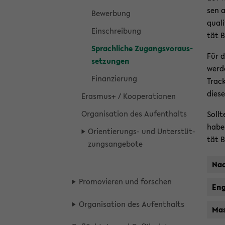
sen a
Be­wer­bung
qua­li
Ein­schrei­bung
tät B
Sprach­li­che Zu­gangs­vor­aus­
Für d
set­zun­gen
wer­d
Fi­nan­zie­rung
Track
die­s
Eras­mus+ / Ko­ope­ra­tio­nen
Or­ga­ni­sa­ti­on des Auf­ent­halts
Soll­
haben
Orientierungs-​ und Un­ter­stüt­
tät B
zungs­an­ge­bo­te
Nac
Pro­mo­vie­ren und for­schen
Eng
Or­ga­ni­sa­ti­on des Auf­ent­halts
Mas­