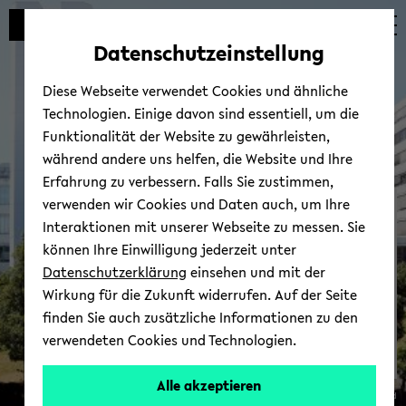
Automatische
zum
zum
zum
Inhaltswechsel
Hauptinhalt
Hauptmenü
Fußbereich
Datenschutzeinstellung
vermeiden
wechseln
wechseln
wechseln
Diese Webseite verwendet Cookies und ähnliche
Technologien. Einige davon sind essentiell, um die
Funktionalität der Website zu gewährleisten,
während andere uns helfen, die Website und Ihre
Erfahrung zu verbessern. Falls Sie zustimmen,
verwenden wir Cookies und Daten auch, um Ihre
inno.teach
Interaktionen mit unserer Webseite zu messen. Sie
können Ihre Einwilligung jederzeit unter
Datenschutzerklärung
einsehen und mit der
Wirkung für die Zukunft widerrufen. Auf der Seite
finden Sie auch zusätzliche Informationen zu den
verwendeten Cookies und Technologien.
Der
Alle akzeptieren
© Uni­ver­si­tät Bie­le­feld
Blog