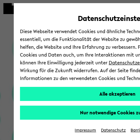
Automatische
zum
zum
zum
Inhaltswechsel
Hauptinhalt
Hauptmenü
Fußbereich
Datenschutzeinste
vermeiden
wechseln
wechseln
wechseln
Di­gi­ta­le
Diese Webseite verwendet Cookies und ähnliche Techno
essentiell, um die Funktionalität der Website zu gewä
helfen, die Website und Ihre Erfahrung zu verbessern. 
Cookies und Daten auch, um Ihre Interaktionen mit un
können Ihre Einwilligung jederzeit unter
Datenschutze
Wirkung für die Zukunft widerrufen. Auf der Seite find
Informationen zu den verwendeten Cookies und Techn
Alle akzeptieren
Nur notwendige Cookies z
Impressum
Datenschutz
Barr
Hy­
bri­