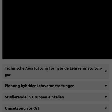
Tech­ni­sche Aus­stat­tung für hy­bri­de Lehr­ver­an­stal­tun­
gen
Pla­nung hy­bri­der Lehr­ver­an­stal­tun­gen
Stu­die­ren­de in Grup­pen ein­tei­len
Um­set­zung vor Ort