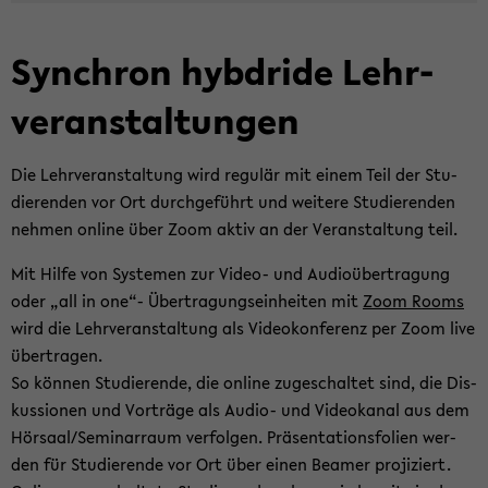
Syn­chron hyb­dri­de Lehr­
ver­an­stal­tun­gen
Die Lehr­ver­an­stal­tung wird re­gu­lär mit einem Teil der Stu­
die­ren­den vor Ort durch­ge­führt und wei­te­re Stu­die­ren­den
neh­men on­line über Zoom aktiv an der Ver­an­stal­tung teil.
Mit Hilfe von Sys­te­men zur Video-​ und Au­di­o­über­tra­gung
oder „all in one“- Über­tra­gungs­ein­hei­ten mit
Zoom Rooms
wird die Lehr­ver­an­stal­tung als Vi­deo­kon­fe­renz per Zoom live
über­tra­gen.
So kön­nen Stu­die­ren­de, die on­line zu­ge­schal­tet sind, die Dis­
kus­sio­nen und Vor­trä­ge als Audio-​ und Vi­deo­ka­nal aus dem
Hör­saal/Se­mi­nar­raum ver­fol­gen. Prä­sen­ta­ti­ons­fo­li­en wer­
den für Stu­die­ren­de vor Ort über einen Bea­mer pro­ji­ziert.