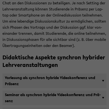
Chat an den Dis­kus­sio­nen zu be­tei­li­gen. Je nach Set­ting der
Lehr­ver­an­stal­tung kön­nen Stu­die­ren­de in Prä­senz per Lap­
top oder Smart­pho­ne an der On­line­dis­kus­si­on teil­neh­men.
Um eine le­ben­di­ge Dis­kus­si­ons­kul­tur zu er­mög­li­chen, soll­ten
sich Pha­sen des Vor­trags und der Dis­kus­si­on ggf. klar von­
ein­an­der tren­nen, damit Stu­die­ren­de, die on­line teil­neh­men,
in Dis­kus­si­ons­pha­sen für alle sicht­bar sind (z. B. über mo­bi­le
Über­tra­gungs­ein­hei­ten oder den Bea­mer).
Di­dak­ti­sche Aspek­te syn­chron hy­bri­der
Lehr­ver­an­stal­tun­gen
Vor­le­sung als syn­chron hy­bri­de Vi­deo­kon­fe­renz und
Prä­senz
Se­mi­nar als syn­chron hy­bri­de Vi­deo­kon­fe­renz und Prä­
senz