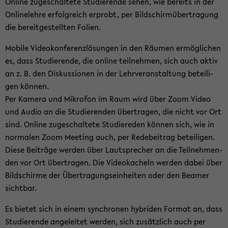
On­line zu­ge­schal­te­te Stu­die­ren­de sehen, wie be­reits in der
On­line­leh­re er­folg­reich er­probt, per Bild­schirm­über­tra­gung
die be­reit­ge­stell­ten Fo­li­en.
Mo­bi­le Vi­deo­kon­fe­renz­lö­sun­gen in den Räu­men er­mög­li­chen
es, dass Stu­die­ren­de, die on­line teil­neh­men, sich auch aktiv
an z. B. den Dis­kus­sio­nen in der Lehr­ver­an­stal­tung be­tei­li­
gen kön­nen.
Per Ka­me­ra und Mi­kro­fon im Raum wird über Zoom Video
und Audio an die Stu­die­ren­den über­tra­gen, die nicht vor Ort
sind. On­line zu­ge­schal­te­te Stu­die­re­den kön­nen sich, wie in
nor­ma­len Zoom Mee­ting auch, per Re­de­bei­trag be­tei­li­gen.
Diese Bei­trä­ge wer­den über Laut­spre­cher an die Teil­neh­men­
den vor Ort über­tra­gen. Die Vi­deo­ka­cheln wer­den dabei über
Bild­schir­me der Über­tra­gungs­ein­hei­ten oder den Bea­mer
sicht­bar.
Es bie­tet sich in einem syn­chro­nen hy­bri­den For­mat an, dass
Stu­die­ren­de an­ge­lei­tet wer­den, sich zu­sätz­lich auch per