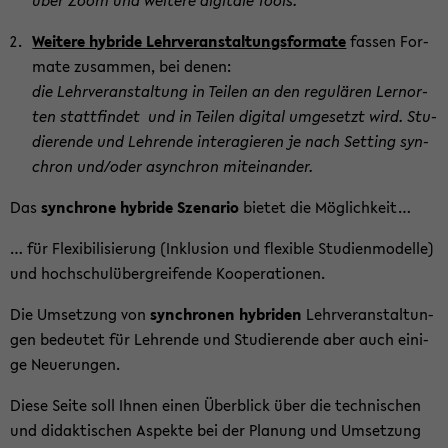
über Zoom und wei­te­re di­gi­ta­le Tools.
Wei­te­re hy­bri­de Lehr­ver­an­stal­tungs­for­ma­te
fas­sen For­
ma­te zu­sam­men, bei denen:
die Lehr­ver­an­stal­tung in Tei­len an den re­gu­lä­ren Lern­or­
ten statt­fin­det und in Tei­len di­gi­tal um­ge­setzt
wird. Stu­
die­ren­de und Leh­ren­de in­ter­agie­ren je nach Set­ting syn­
chron und/oder asyn­chron mit­ein­an­der.
Das
syn­chro­ne hy­bri­de Sze­na­rio
bie­tet die Mög­lich­keit…
… für Fle­xi­bi­li­sie­rung (In­klu­si­on und fle­xi­ble Stu­di­en­mo­del­le)
und hoch­schul­über­grei­fen­de Ko­ope­ra­tio­nen.
Die Um­set­zung von
syn­chro­nen hy­bri­den
Lehr­ver­an­stal­tun­
gen be­deu­tet für Leh­ren­de und Stu­die­ren­de aber auch ei­ni­
ge Neue­run­gen.
Diese Seite soll Ihnen einen Über­blick über die tech­ni­schen
und di­dak­ti­schen Aspek­te bei der Pla­nung und Um­set­zung