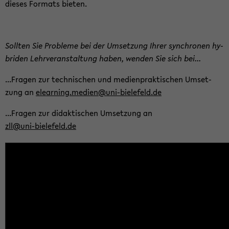
die­ses For­mats bie­ten.
Soll­ten Sie Pro­ble­me bei der Um­set­zung Ihrer syn­chro­nen hy­
bri­den Lehr­ver­an­stal­tung haben, wen­den Sie sich bei...
...Fra­gen zur tech­ni­schen und me­di­en­prak­ti­schen Um­set­
zung an
elear­ning.me­di­en@uni-​bielefeld.de
...Fra­gen zur di­dak­ti­schen Um­set­zung an
zll@uni-​bielefeld.de