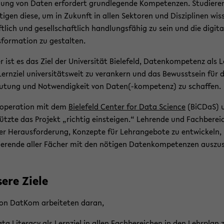
ung von Daten er­for­dert grund­le­gen­de Kom­pe­ten­zen. Stu­die­re
­ti­gen diese, um in Zu­kunft in allen Sek­to­ren und Dis­zi­pli­nen wis
t­lich und ge­sell­schaft­lich hand­lungs­fä­hig zu sein und die di­gi­ta­
­for­ma­ti­on zu ge­stal­ten.
 ist es das Ziel der Uni­ver­si­tät Bie­le­feld, Da­ten­kom­pe­tenz als 
ern­ziel uni­ver­si­täts­weit zu ver­an­kern und das Be­wusst­sein für 
u­tung und Not­wen­dig­keit von Daten(-​kompetenz) zu schaf­fen.
­ope­ra­ti­on mit dem
Bie­le­feld Cen­ter for Data Sci­ence
(BiCDaS) 
tütz­te das Pro­jekt „rich­tig ein­stei­gen.“ Leh­ren­de und Fach­be­rei
er Her­aus­for­de­rung, Kon­zep­te für Lehr­an­ge­bo­te zu ent­wi­ckeln
ie­ren­de aller Fä­cher mit den nö­ti­gen Da­ten­kom­pe­ten­zen aus­zu­
se­re Ziele
on Dat­Kom ar­bei­te­ten daran,
ta Li­ter­a­cy als Lern­ziel in allen Fach­be­rei­chen in den Lehr­plan 