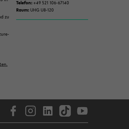
Te­le­fon:
+49 521 106-​67140
Raum:
UHG U8-​120
end zu
u­re­
ten.
Face­book
In­sta­gram
Lin­ke­dIn
Tik­Tok
You­tube