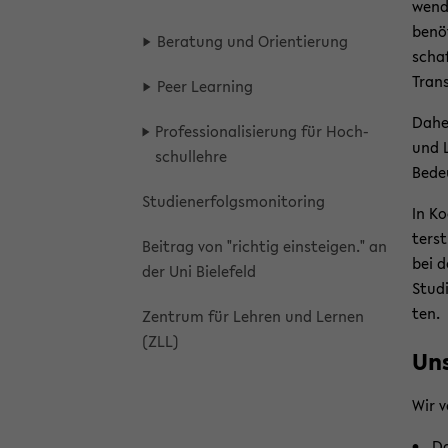
wen­d
be­nö
Be­ra­tung und Ori­en­tie­rung
schaf
Trans
Peer Lear­ning
Daher
Pro­fes­sio­na­li­sie­rung für Hoch­
und L
schul­leh­re
Be­de
Stu­di­en­erfolgs­mo­ni­to­ring
In Ko
ter­s
Bei­trag von "rich­tig ein­stei­gen." an
bei d
der Uni Bie­le­feld
Stu­d
ten.
Zen­trum für Leh­ren und Ler­nen
(ZLL)
Un­
Wir v
Da