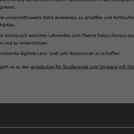
­grie­ren.
ne uni­ver­si­täts­wei­te Data Awa­ren­ess zu schaf­fen und fort­lau­f
här­fen.
n Aus­tausch zwi­schen Leh­ren­den zum Thema Data Li­ter­a­cy an­z
n und zu un­ter­stüt­zen.
r­sis­ten­te di­gi­ta­le Lern- und Lehr-​Ressourcen zu schaf­fen.
 geht es zu den
An­ge­bo­ten für Stu­die­ren­de zum Um­gang mit Da