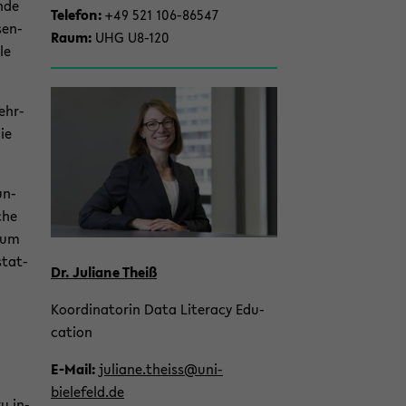
n­de
Te­le­fon:
+49 521 106-​86547
­sen­
Raum:
UHG U8-​120
le
Lehr-
die
un­
­che
, um
stat­
Dr. Ju­lia­ne Theiß
Ko­or­di­na­to­rin Data Li­ter­a­cy Edu­
ca­ti­on
E-​Mail:
ju­lia­ne.theiss@uni-​
bielefeld.de
zu in­