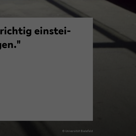
rich­tig ein­stei­
gen."
© Uni­ver­si­tät Bie­le­feld