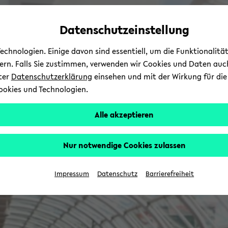
Automatische
zum
zum
zum
Inhaltswechsel
Hauptinhalt
Hauptmenü
Fußbereich
Datenschutzeinstellung
vermeiden
wechseln
wechseln
wechseln
chnologien. Einige davon sind essentiell, um die Funktionalit
sern. Falls Sie zustimmen, verwenden wir Cookies und Daten auc
nter
Datenschutzerklärung
einsehen und mit der Wirkung für die 
ookies und Technologien.
Alle akzeptieren
Nur notwendige Cookies zulassen
Impressum
Datenschutz
Barrierefreiheit