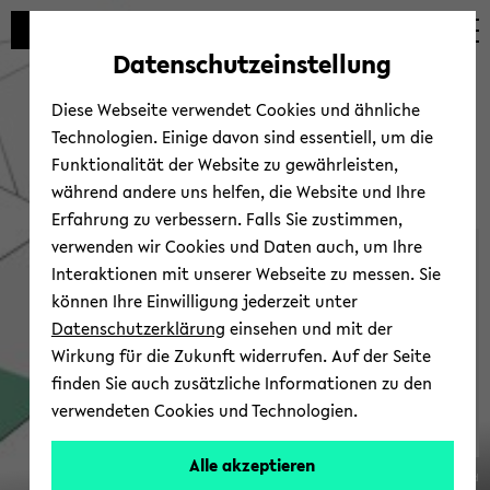
Automatische
zum
zum
zum
Inhaltswechsel
Hauptinhalt
Hauptmenü
Fußbereich
Datenschutzeinstellung
vermeiden
wechseln
wechseln
wechseln
Diese Webseite verwendet Cookies und ähnliche
Technologien. Einige davon sind essentiell, um die
Funktionalität der Website zu gewährleisten,
während andere uns helfen, die Website und Ihre
Erfahrung zu verbessern. Falls Sie zustimmen,
verwenden wir Cookies und Daten auch, um Ihre
Sonder­forschungsbereich
Interaktionen mit unserer Webseite zu messen. Sie
1288
können Ihre Einwilligung jederzeit unter
Datenschutzerklärung
einsehen und mit der
Wirkung für die Zukunft widerrufen. Auf der Seite
finden Sie auch zusätzliche Informationen zu den
verwendeten Cookies und Technologien.
Alle akzeptieren
© Uni­ver­si­tät Bie­le­feld