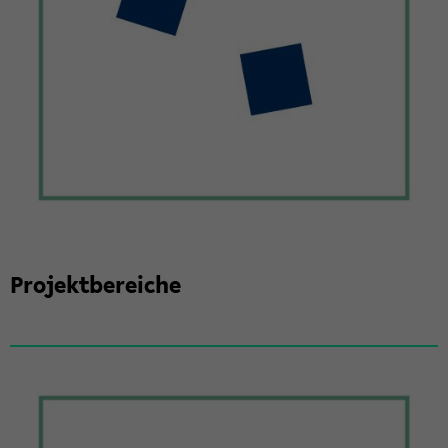
Pro­jekt­be­rei­che