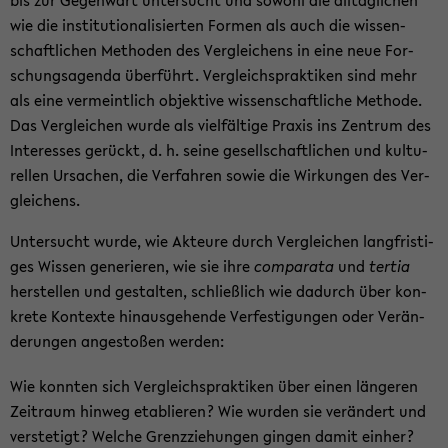
bis zur Ge­gen­wart un­ter­sucht und so­wohl die all­täg­li­chen
wie die in­sti­tu­tio­na­li­sier­ten For­men als auch die wis­sen­
schaft­li­chen Me­tho­den des Ver­glei­chens in eine neue For­
schungs­agen­da über­führt. Ver­gleichs­prak­ti­ken sind mehr
als eine ver­meint­lich ob­jek­ti­ve wis­sen­schaft­li­che Me­tho­de.
Das Ver­glei­chen wurde als viel­fäl­ti­ge Pra­xis ins Zen­trum des
In­ter­es­ses ge­rückt, d. h. seine ge­sell­schaft­li­chen und kul­tu­
rel­len Ur­sa­chen, die Ver­fah­ren sowie die Wir­kun­gen des Ver­
glei­chens.
Un­ter­sucht wurde, wie Ak­teu­re durch Ver­glei­chen lang­fris­ti­
ges Wis­sen ge­ne­rie­ren, wie sie ihre
com­pa­ra­ta
und
ter­tia
her­stel­len und ge­stal­ten, schließ­lich wie da­durch über kon­
kre­te Kon­tex­te hin­aus­ge­hen­de Ver­fes­ti­gun­gen oder Ver­än­
de­run­gen an­ge­sto­ßen wer­den:
Wie konn­ten sich Ver­gleichs­prak­ti­ken über einen län­ge­ren
Zeit­raum hin­weg eta­blie­ren? Wie wur­den sie ver­än­dert und
ver­ste­tigt? Wel­che Grenz­zie­hun­gen gin­gen damit ein­her?