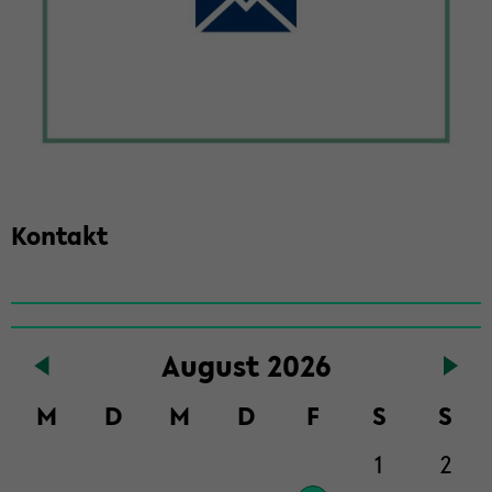
Kon­takt
Zum
Au­gust 2026
Haupt­
in­
M
D
M
D
F
S
S
halt
der
1
2
Sek­