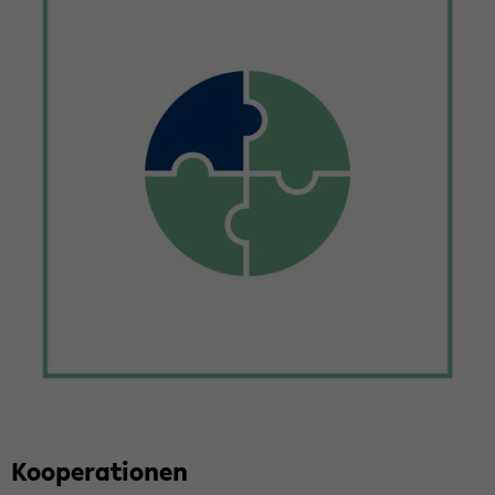
Ko­ope­ra­tio­nen