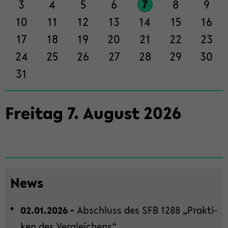
3
4
5
6
7
8
9
ti­
on
10
11
12
13
14
15
16
wech­
17
18
19
20
21
22
23
seln
24
25
26
27
28
29
30
31
Frei­tag
7
.
Au­gust
2026
News
02.01.2026 -
Ab­schluss des SFB 1288 „Prak­ti­
ken des Ver­glei­chens“