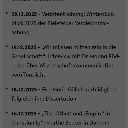
29.12.2025 -
Ver­öf­fent­li­chung: Win­ter­rück­
blick 2025 der Bie­le­fel­der Ver­gleichs­for­
schung
19.12.2025 -
„Wir müs­sen mit­ten rein in die
Ge­sell­schaft“: In­ter­view mit Dr. Ma­ri­na Böd­
de­ker über Wis­sen­schafts­kom­mu­ni­ka­ti­on
ver­öf­fent­licht
18.12.2025 -
Eva-​Maria Gil­lich ver­tei­digt er­
folg­reich ihre Dis­ser­ta­ti­on
16.12.2025 -
„The ‚Other‘ and ‚Em­pi­re‘ in
Chris­tia­ni­ty“: Mar­the Be­cker in Durham