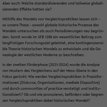
Aber auch: Wel­che stan­dar­di­sie­ren­den und teil­wei­se glo­ba­li­
sie­ren­den Ef­fek­te hat­ten sie?
Mit­hil­fe des Wan­dels von Ver­gleichs­prak­ti­ken las­sen sich –
so un­se­re These – so­wohl glo­ba­le his­to­ri­sche Pro­zes­se des
Wan­dels un­ter­su­chen als auch Pe­ri­odi­sie­run­gen neu be­grün­
den. Somit wurde im SFB 1288 ein we­sent­li­cher Bei­trag zum
lang­fris­ti­gen For­schungs­ziel ge­leis­tet, eine kon­tin­genz­sen­si­
ble Theo­rie his­to­ri­schen Wan­dels zu ent­wi­ckeln und die Ge­
nea­lo­gie der west­li­chen Mo­der­ne zu be­schrei­ben.
In der zwei­ten För­der­pha­se (2021–2024) wurde die Ana­ly­se
von Mus­tern des Ver­glei­chens auf der Meso-​Ebene in den
Fokus ge­rückt: Wie wer­den Ver­gleichs­prak­ti­ken in Pra­xis­for­
ma­tio­nen (Dis­kur­se, Or­ga­ni­sa­tio­nen, me­dia­le Dis­po­si­ti­ve)
und durch
com­mu­nities of prac­ti­ce
ver­ste­tigt und in­sti­tu­
tio­na­li­siert? Ob und wie pro­vo­zie­ren, be­för­dern oder be­gren­
zen Ver­gleichs­prak­ti­ken dabei his­to­ri­schen Wan­del?