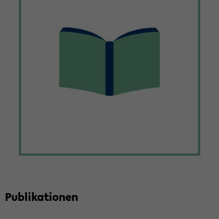
Pu­bli­ka­tio­nen