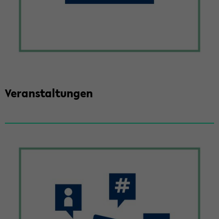
Ver­an­stal­tun­gen