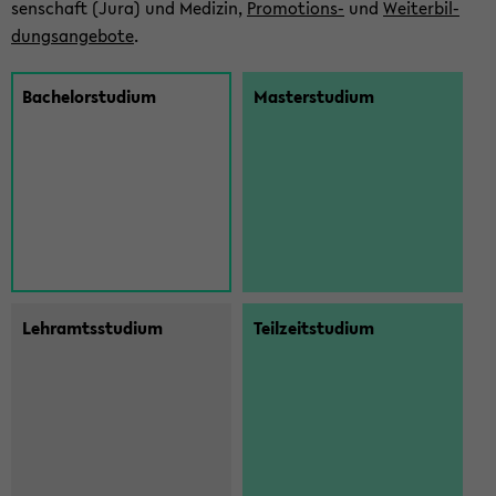
sen­schaft (Jura) und Me­di­zin,
Promotions-​
und
Wei­ter­bil­
dungs­an­ge­bo­te
.
Ba­che­lor­stu­di­um
Mas­ter­stu­di­um
Lehr­amts­stu­di­um
Teil­zeit­stu­di­um