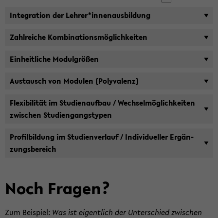
In­te­gra­ti­on der Leh­rer*in­nen­aus­bil­dung
Zahl­rei­che Kom­bi­na­ti­ons­mög­lich­kei­ten
Ein­heit­li­che Mo­dul­grö­ßen
Aus­tausch von Mo­du­len (Po­ly­va­lenz)
Fle­xi­bi­li­tät im Stu­di­en­auf­bau / Wech­sel­mög­lich­kei­ten
zwi­schen Stu­di­en­gangs­ty­pen
Pro­fil­bil­dung im Stu­di­en­ver­lauf / In­di­vi­du­el­ler Er­gän­
zungs­be­reich
Noch Fra­gen?
Zum Bei­spiel:
Was ist ei­gent­lich der Un­ter­schied zwi­schen