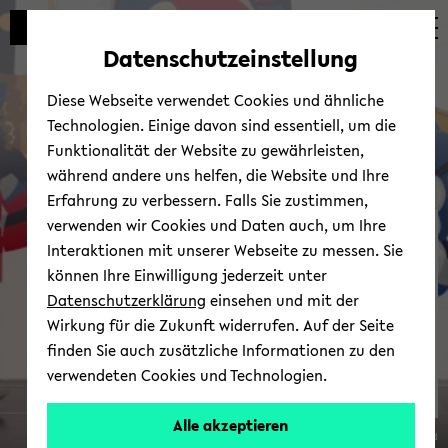
Automatische
zum
zum
zum
Inhaltswechsel
Hauptinhalt
Hauptmenü
Fußbereich
Datenschutzeinstellung
vermeiden
wechseln
wechseln
wechseln
Diese Webseite verwendet Cookies und ähnliche
Technologien. Einige davon sind essentiell, um die
Funktionalität der Website zu gewährleisten,
während andere uns helfen, die Website und Ihre
Erfahrung zu verbessern. Falls Sie zustimmen,
verwenden wir Cookies und Daten auch, um Ihre
Das Bie­le­fel­der Stu­di­en­
Interaktionen mit unserer Webseite zu messen. Sie
mo­dell
können Ihre Einwilligung jederzeit unter
Datenschutzerklärung
einsehen und mit der
Wirkung für die Zukunft widerrufen. Auf der Seite
finden Sie auch zusätzliche Informationen zu den
verwendeten Cookies und Technologien.
Alle akzeptieren
© Uni­ver­si­tät Bie­le­feld