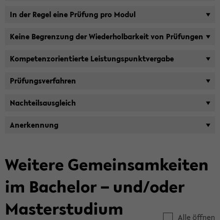
In der Regel eine Prü­fung pro Modul
Keine Be­gren­zung der Wie­der­hol­bar­keit von Prü­fun­gen
Kom­pe­tenz­ori­en­tier­te Leis­tungs­punkt­ver­ga­be
Prü­fungs­ver­fah­ren
Nach­teils­aus­gleich
An­er­ken­nung
Wei­te­re Ge­mein­sam­kei­ten
im Ba­che­lor – und/oder
Mas­ter­stu­di­um
Alle öffnen