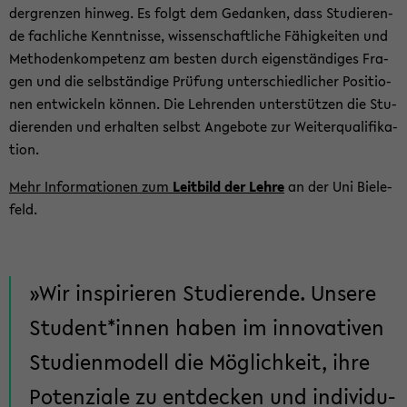
der­gren­zen hin­weg. Es folgt dem Ge­dan­ken, dass Stu­die­ren­
de fach­li­che Kennt­nis­se, wis­sen­schaft­li­che Fä­hig­kei­ten und
Me­tho­den­kom­pe­tenz am bes­ten durch ei­gen­stän­di­ges Fra­
gen und die selb­stän­di­ge Prü­fung un­ter­schied­li­cher Po­si­tio­
nen ent­wi­ckeln kön­nen. Die Leh­ren­den un­ter­stüt­zen die Stu­
die­ren­den und er­hal­ten selbst An­ge­bo­te zur Wei­ter­qua­li­fi­ka­
ti­on.
Mehr In­for­ma­tio­nen zum
Leit­bild der Lehre
an der Uni Bie­le­
feld.
Wir in­spi­rie­ren Stu­die­ren­de. Un­se­re
Stu­dent*innen haben im in­no­va­ti­ven
Stu­di­en­mo­dell die Mög­lich­keit, ihre
Po­ten­zia­le zu ent­de­cken und in­di­vi­du­