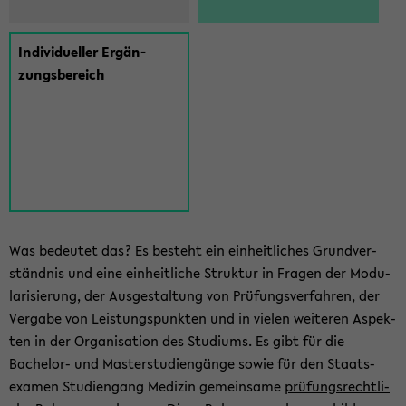
In­di­vi­du­el­ler Er­gän­
zungs­be­reich
Was be­deu­tet das? Es be­steht ein ein­heit­li­ches Grund­ver­
ständ­nis und eine ein­heit­li­che Struk­tur in Fra­gen der Mo­du­
la­ri­sie­rung, der Aus­ge­stal­tung von Prü­fungs­ver­fah­ren, der
Ver­ga­be von Leis­tungs­punk­ten und in vie­len wei­te­ren Aspek­
ten in der Or­ga­ni­sa­ti­on des Stu­di­ums. Es gibt für die
Bachelor-​ und Mas­ter­stu­di­en­gän­ge sowie für den Staats­
examen Stu­di­en­gang Me­di­zin ge­mein­sa­me
prü­fungs­recht­li­