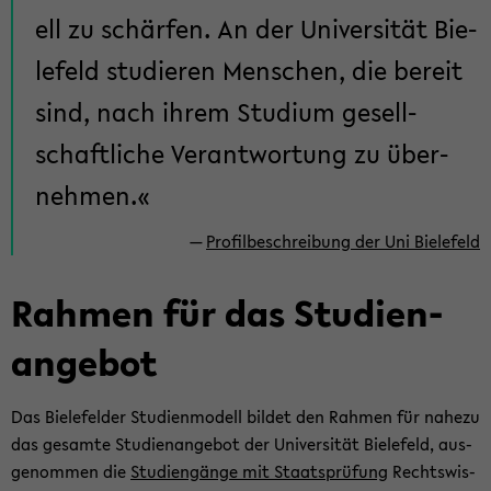
ell zu schär­fen. An der Uni­ver­si­tät Bie­
le­feld stu­die­ren Men­schen, die be­reit
sind, nach ihrem Stu­di­um ge­sell­
schaft­li­che Ver­ant­wor­tung zu über­
neh­men.
Pro­fil­be­schrei­bung der Uni Bie­le­feld
Rah­men für das Stu­di­en­
an­ge­bot
Das Bie­le­fel­der Stu­di­en­mo­dell bil­det den Rah­men für na­he­zu
das ge­sam­te Stu­di­en­an­ge­bot der Uni­ver­si­tät Bie­le­feld, aus­
ge­nom­men die
Stu­di­en­gän­ge mit Staats­prü­fung
Rechts­wis­