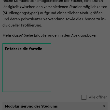
rei­che Kom­bi­na­ti­ons­mög­lich­kei­ten der Fä­cher, eine Durch­
läs­sig­keit zwi­schen den ver­schie­de­nen Stu­di­en­mög­lich­kei­ten
(Stu­di­en­gangs­ty­pen) auf­grund ein­heit­li­cher Mo­dul­grö­ßen
und deren po­ly­va­len­ter Ver­wen­dung sowie die Chan­ce zu in­
di­vi­du­el­ler Pro­fi­lie­rung.
Mehr dazu?
Siehe Er­läu­te­run­gen in den Aus­klapp­bo­xen
Ent­de­cke die Vor­tei­le
Alle öffnen
Mo­du­la­ri­sie­rung des Stu­di­ums