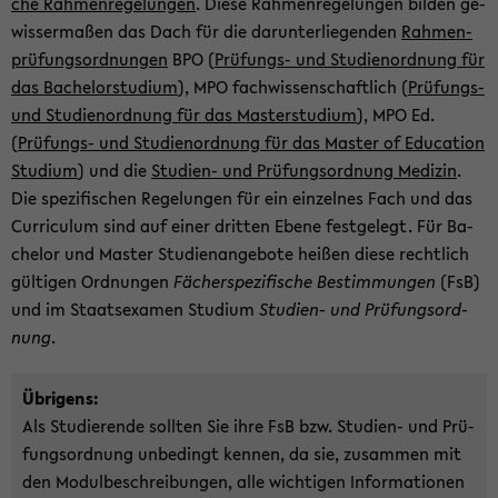
che Rah­men­re­ge­lun­gen
. Diese Rah­men­re­ge­lun­gen bil­den ge­
wis­ser­ma­ßen das Dach für die dar­un­ter­lie­gen­den
Rah­men­
prü­fungs­ord­nun­gen
BPO (
Prüfungs-​ und Stu­di­en­ord­nung für
das Ba­che­lor­stu­di­um
), MPO fach­wis­sen­schaft­lich (
Prüfungs-​
und Stu­di­en­ord­nung für das Mas­ter­stu­di­um
), MPO Ed.
(
Prüfungs-​ und Stu­di­en­ord­nung für das Mas­ter of Edu­ca­ti­on
Stu­di­um
) und die
Studien-​ und Prü­fungs­ord­nung Me­di­zin
.
Die spe­zi­fi­schen Re­ge­lun­gen für ein ein­zel­nes Fach und das
Cur­ri­cu­lum sind auf einer drit­ten Ebene fest­ge­legt. Für Ba­
che­lor und Mas­ter Stu­di­en­an­ge­bo­te hei­ßen diese recht­lich
gül­ti­gen Ord­nun­gen
Fä­cher­spe­zi­fi­sche Be­stim­mun­gen
(FsB)
und im Staats­examen Stu­di­um
Studien-​ und Prü­fungs­ord­
nung
.
Üb­ri­gens:
Als Stu­die­ren­de soll­ten Sie ihre FsB bzw. Studien-​ und Prü­
fungs­ord­nung un­be­dingt ken­nen, da sie, zu­sam­men mit
den Mo­dul­be­schrei­bun­gen, alle wich­ti­gen In­for­ma­tio­nen