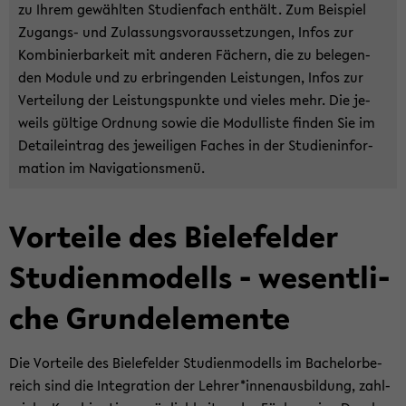
zu Ihrem ge­wähl­ten Stu­di­en­fach ent­hält. Zum Bei­spiel
Zugangs-​ und Zu­las­sungs­vor­aus­set­zun­gen, Infos zur
Kom­bi­nier­bar­keit mit an­de­ren Fä­chern, die zu be­le­gen­
den Mo­du­le und zu er­brin­gen­den Leis­tun­gen, Infos zur
Ver­tei­lung der Leis­tungs­punk­te und vie­les mehr. Die je­
weils gül­ti­ge Ord­nung sowie die Mo­dul­lis­te fin­den Sie im
De­tail­ein­trag des je­wei­li­gen Fa­ches in der Stu­di­en­in­for­
ma­ti­on im Na­vi­ga­ti­ons­me­nü.
Vor­tei­le des Bie­le­fel­der
Stu­di­en­mo­dells - we­sent­li­
che Grund­ele­men­te
Die Vor­tei­le des Bie­le­fel­der Stu­di­en­mo­dells im Ba­che­lor­be­
reich sind die In­te­gra­ti­on der Leh­rer*in­nen­aus­bil­dung, zahl­