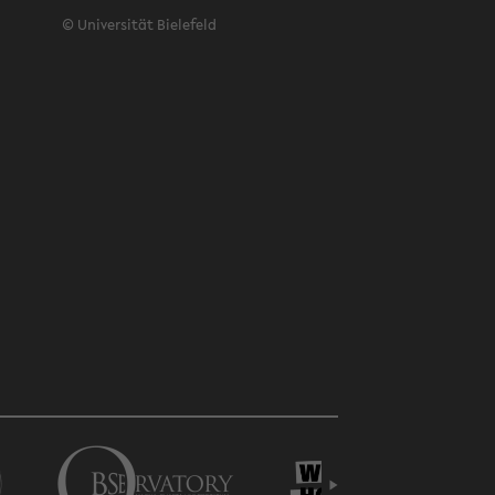
©
Uni­ver­si­tät Bie­le­feld