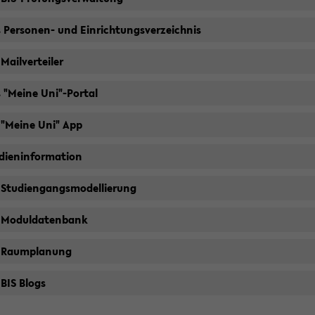
 Personen-​ und Ein­rich­tungs­ver­zeich­nis
Mail­ver­tei­ler
 "Meine Uni"-​Portal
 "Meine Uni" App
di­en­in­for­ma­ti­on
Stu­di­en­gangs­mo­del­lie­rung
 Mo­dul­da­ten­bank
 Raum­pla­nung
 BIS Blogs