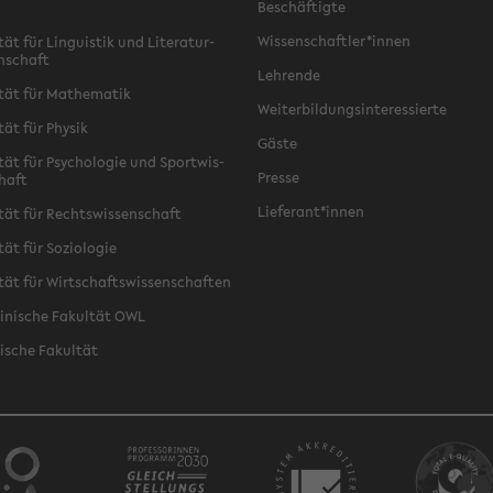
Be­schäf­tig­te
Wis­sen­schaft­ler*innen
tät für Lin­gu­is­tik und Li­te­ra­tur­
n­schaft
Leh­ren­de
­tät für Ma­the­ma­tik
Wei­ter­bil­dungs­in­ter­es­sier­te
­tät für Phy­sik
Gäste
­tät für Psy­cho­lo­gie und Sport­wis­
Pres­se
chaft
Lie­fe­rant*innen
­tät für Rechts­wis­sen­schaft
tät für So­zio­lo­gie
­tät für Wirt­schafts­wis­sen­schaf­ten
zi­ni­sche Fa­kul­tät OWL
i­sche Fa­kul­tät