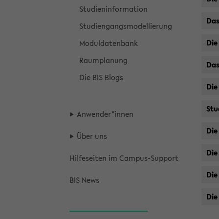
Stu­di­en­in­for­ma­ti­on
Das
Stu­di­en­gangs­mo­del­lie­rung
Die 
Mo­dul­da­ten­bank
Raum­pla­nung
Das
Die BIS Blogs
Die
Stu­
An­wen­der*innen
Die 
Über uns
Die
Hil­fe­sei­ten im Campus-​Support
Die
BIS News
Die