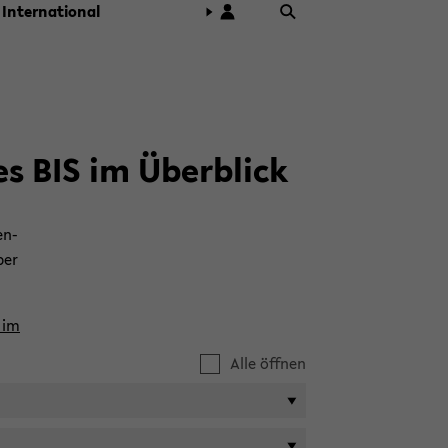
In­ter­na­tio­nal
es BIS im Über­blick
wen­
ber
 im
Alle öffnen