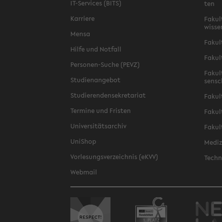
IT-​Services (BITS)
ten
Kar­rie­re
Fa­kul­
wis­se
Mensa
Fa­kul
Hilfe und Not­fall
Fa­kul
Personen-​Suche (PEVZ)
Fa­kul
Stu­di­en­an­ge­bot
sen­s
Stu­die­ren­den­se­kre­ta­ri­at
Fa­kul
Ter­mi­ne und Fris­ten
Fa­kul­
Uni­ver­si­täts­ar­chiv
Fa­kul
Uni­Shop
Me­di­
Vor­le­sungs­ver­zeich­nis (eKVV)
Tech­n
Web­mail