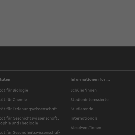
täten
Informationen für ...
­tät für Bio­lo­gie
Schü­ler*innen
­tät für Che­mie
Stu­di­en­in­ter­es­sier­te
­tät für Er­zie­hungs­wis­sen­schaft
Stu­die­ren­de
­tät für Ge­schichts­wis­sen­schaft,
In­ter­na­tio­nals
­so­phie und Theo­lo­gie
Ab­sol­vent*innen
­tät für Ge­sund­heits­wis­sen­schaf­