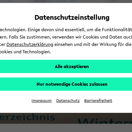
Automatische
zum
zum
zum
Inhaltswechsel
Hauptinhalt
Hauptmenü
Fußbereich
Datenschutzeinstellung
vermeiden
wechseln
wechseln
wechseln
chnologien. Einige davon sind essentiell, um die Funktionalit
sern. Falls Sie zustimmen, verwenden wir Cookies und Daten auc
nter
Datenschutzerklärung
einsehen und mit der Wirkung für die 
ookies und Technologien.
Alle akzeptieren
Nur notwendige Cookies zulassen
Ü
Impressum
Datenschutz
Barrierefreiheit