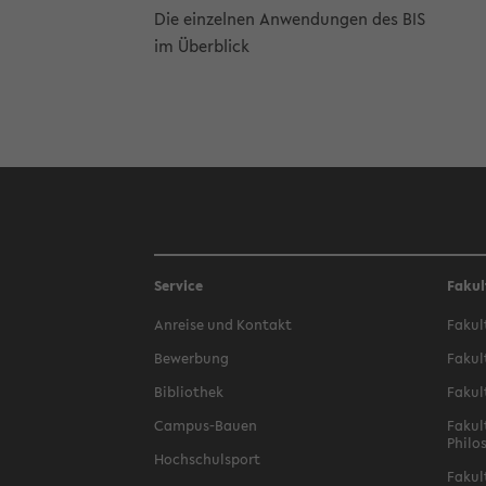
Die ein­zel­nen An­wen­dun­gen des BIS
im Über­blick
Service
Fakul
An­rei­se und Kon­takt
Fa­kul
Be­wer­bung
Fa­kul
Bi­blio­thek
Fa­kul
Campus-​Bauen
Fa­kul
Phi­lo
Hoch­schul­sport
Fa­kul