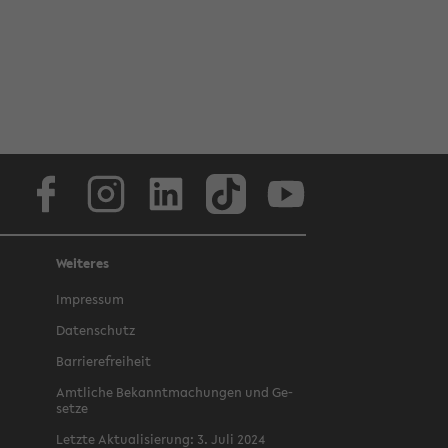
Face­book
In­sta­gram
Lin­ke­dIn
Tik­Tok
You­tube
Weiteres
Im­pres­sum
Da­ten­schutz
Bar­rie­re­frei­heit
Amt­li­che Be­kannt­ma­chun­gen und Ge­
set­ze
Letz­te Ak­tua­li­sie­rung: 3. Juli 2024