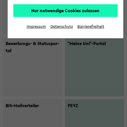
Nur notwendige Cookies zulassen
Impressum
Datenschutz
Barrierefreiheit
Bewerbungs-​ & Sta­tuspor­
"Meine Uni"-​Portal
tal
BIS-​Mailverteiler
PEVZ