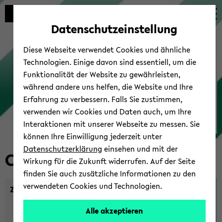
Automatische
skip
skip
skip
Inhaltswechsel
to
to
to
Datenschutzeinstellung
vermeiden
main
main
footer
Campus-​Support
content
menu
Diese Webseite verwendet Cookies und ähnliche
Technologien. Einige davon sind essentiell, um die
Funktionalität der Website zu gewährleisten,
während andere uns helfen, die Website und Ihre
Erfahrung zu verbessern. Falls Sie zustimmen,
verwenden wir Cookies und Daten auch, um Ihre
Interaktionen mit unserer Webseite zu messen. Sie
können Ihre Einwilligung jederzeit unter
Datenschutzerklärung
einsehen und mit der
Campus-​Support
Wirkung für die Zukunft widerrufen. Auf der Seite
finden Sie auch zusätzliche Informationen zu den
verwendeten Cookies und Technologien.
Zu­gang zum BIS
eKVV
Alle akzeptieren