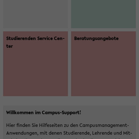
Stu­die­ren­den Ser­vice Cen­
Be­ra­tungs­an­ge­bo­te
ter
Will­kom­men im Campus-​Support!
Hier fin­den Sie Hil­fe­sei­ten zu den Campusmanagement-​
Anwendungen, mit denen Stu­die­ren­de, Leh­ren­de und Mit­