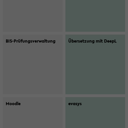
BIS-​Prüfungsverwaltung
Über­set­zung mit DeepL
Mood­le
evasys