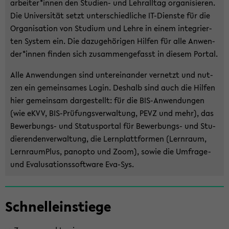
ar­bei­ter*innen den Studien-​ und Lehr­all­tag or­ga­ni­sie­ren.
Die Uni­ver­si­tät setzt un­ter­schied­li­che IT-​Dienste für die
Or­ga­ni­sa­ti­on von Stu­di­um und Lehre in einem in­te­grier­
ten Sys­tem ein. Die da­zu­ge­hö­ri­gen Hil­fen für alle An­wen­
der*innen fin­den sich zu­sam­men­ge­fasst in die­sem Por­tal.
Alle An­wen­dun­gen sind un­ter­ein­an­der ver­netzt und nut­
zen ein ge­mein­sa­mes Login. Des­halb sind auch die Hil­fen
hier ge­mein­sam dar­ge­stellt: für die BIS-​Anwendungen
(wie eKVV, BIS-​Prüfungsverwaltung, PEVZ und mehr), das
Bewerbungs-​ und Sta­tuspor­tal für Bewerbungs-​ und Stu­
die­ren­den­ver­wal­tung, die Lern­platt­for­men (Lern­raum,
Lern­raum­Plus, pan­op­to und Zoom), sowie die Umfrage-​
und Eva­lu­sa­ti­ons­soft­ware Eva-​Sys.
Zum
Schnell­ein­stie­ge
Haupt­
in­