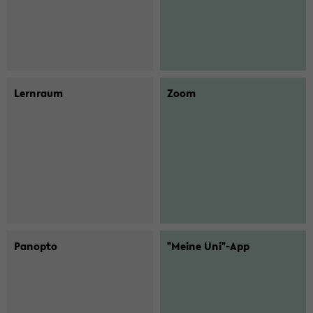
Lern­raum
Zoom
Pan­op­to
"Meine Uni"-App