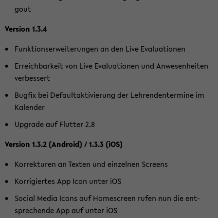
gout
Ver­si­on 1.3.4
Funk­ti­ons­er­wei­te­run­gen an den Live Eva­lua­tio­nen
Er­reich­bar­keit von Live Eva­lua­tio­nen und An­we­sen­hei­ten
ver­bes­sert
Bug­fix bei De­faul­tak­ti­vie­rung der Leh­ren­den­ter­mi­ne im
Ka­len­der
Up­grade auf Flut­ter 2.8
Ver­si­on 1.3.2 (An­droid) / 1.3.3 (iOS)
Kor­rek­tu­ren an Tex­ten und ein­zel­nen Screens
Kor­ri­gier­tes App Icon unter iOS
So­cial Media Icons auf Ho­me­screen rufen nun die ent­
spre­chen­de App auf unter iOS