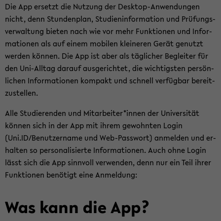
Die App er­setzt die Nut­zung der Desktop-​Anwendungen
nicht, denn Stun­den­plan, Stu­di­en­in­for­ma­ti­on und Prü­fungs­
ver­wal­tung bie­ten nach wie vor mehr Funk­tio­nen und In­for­
ma­tio­nen als auf einem mo­bi­len klei­ne­ren Gerät ge­nutzt
wer­den kön­nen. Die App ist aber als täg­li­cher Be­glei­ter für
den Uni-​Alltag dar­auf aus­ge­rich­tet, die wich­tigs­ten per­sön­
li­chen In­for­ma­tio­nen kom­pakt und schnell ver­füg­bar be­reit­
zu­stel­len.
Alle Stu­die­ren­den und Mit­ar­bei­ter*innen der Uni­ver­si­tät
kön­nen sich in der App mit ihrem ge­wohn­ten Login
(Uni.ID/Be­nut­zer­na­me und Web-​Passwort) an­mel­den und er­
hal­ten so per­so­na­li­sier­te In­for­ma­tio­nen. Auch ohne Login
lässt sich die App sinn­voll ver­wen­den, denn nur ein Teil ihrer
Funk­tio­nen be­nö­tigt eine An­mel­dung:
Was kann die App?