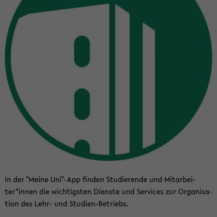
In der "Meine Uni"-App fin­den Stu­die­ren­de und Mit­ar­bei­
ter*innen die wich­tigs­ten Diens­te und Ser­vices zur Or­ga­ni­sa­
ti­on des Lehr- und Studien-​Betriebs.