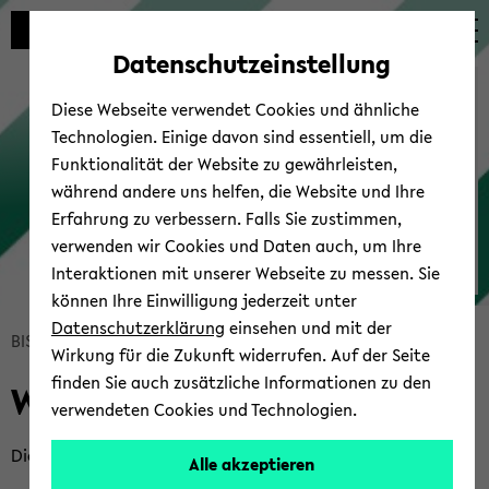
Automatische
zum
zum
zum
Inhaltswechsel
Hauptinhalt
Hauptmenü
Fußbereich
Datenschutzeinstellung
vermeiden
wechseln
wechseln
wechseln
Die "Meine Uni" App
Diese Webseite verwendet Cookies und ähnliche
Technologien. Einige davon sind essentiell, um die
Funktionalität der Website zu gewährleisten,
während andere uns helfen, die Website und Ihre
Erfahrung zu verbessern. Falls Sie zustimmen,
verwenden wir Cookies und Daten auch, um Ihre
Interaktionen mit unserer Webseite zu messen. Sie
Die
können Ihre Einwilligung jederzeit unter
'Meine
Datenschutzerklärung
einsehen und mit der
Bread­
BIS Hil­fe­sei­ten
Die "Meine Uni" App
Uni'
Wirkung für die Zukunft widerrufen. Auf der Seite
crumb
App
finden Sie auch zusätzliche Informationen zu den
Wo be­kom­me ich die App?
über­
ist
verwendeten Cookies und Technologien.
sprin­
da!
gen
Die App ist so­wohl für An­droid wie auch für iOS ver­füg­bar:
Alle akzeptieren
und