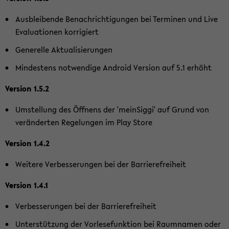
Aus­blei­ben­de Be­nach­rich­ti­gun­gen bei Ter­mi­nen und Live
Eva­lua­tio­nen kor­ri­giert
Ge­ne­rel­le Ak­tua­li­sie­run­gen
Min­des­tens not­wen­di­ge An­droid Ver­si­on auf 5.1 er­höht
Ver­si­on 1.5.2
Um­stel­lung des Öff­nens der 'mein­Sig­gi' auf Grund von
ver­än­der­ten Re­ge­lun­gen im Play Store
Ver­si­on 1.4.2
Wei­te­re Ver­bes­se­run­gen bei der Bar­rie­re­frei­heit
Ver­si­on 1.4.1
Ver­bes­se­run­gen bei der Bar­rie­re­frei­heit
Un­ter­stüt­zung der Vor­le­se­funk­ti­on bei Raum­na­men oder