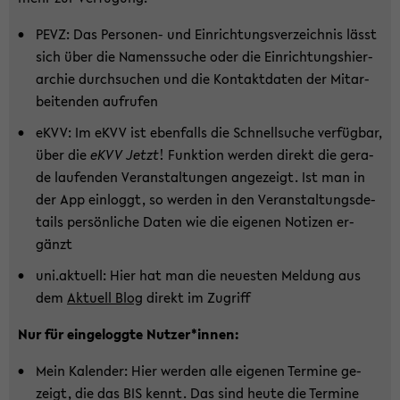
PEVZ: Das Personen-​ und Ein­rich­tungs­ver­zeich­nis lässt
sich über die Na­mens­su­che oder die Ein­rich­tungs­hier­
ar­chie durch­su­chen und die Kon­takt­da­ten der Mit­ar­
bei­ten­den auf­ru­fen
eKVV: Im eKVV ist eben­falls die Schnell­su­che ver­füg­bar,
über die
eKVV Jetzt
! Funk­ti­on wer­den di­rekt die ge­ra­
de lau­fen­den Ver­an­stal­tun­gen an­ge­zeigt. Ist man in
der App ein­loggt, so wer­den in den Ver­an­stal­tungs­de­
tails per­sön­li­che Daten wie die ei­ge­nen No­ti­zen er­
gänzt
uni.ak­tu­ell: Hier hat man die neu­es­ten Mel­dung aus
dem
Ak­tu­ell Blog
di­rekt im Zu­griff
Nur für ein­ge­logg­te Nut­zer*innen:
Mein Ka­len­der: Hier wer­den alle ei­ge­nen Ter­mi­ne ge­
zeigt, die das BIS kennt. Das sind heute die Ter­mi­ne