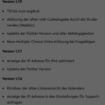
Ver­si­on 1.7.9
TikTok-​Icon er­gänzt
Ab­lö­sung der alten UaK-​Codeeingabe durch die Stu­die­
ren­den (Me­di­zin)
Up­date der Flutter-​Version und aller Ab­hän­gig­kei­ten
Neue Multiple-​Choice-Unterstützung bei Fra­ge­bö­gen
Ver­si­on 1.7.7
An­zei­ge der IP-​Adresse für IPv6 op­ti­miert
Up­date der Flut­ter Ver­si­on
Ver­si­on 1.7.6
Rück­bau der alten Lis­ten­an­sicht des Ka­len­ders
An­zei­ge der IP-​Adresse in den Ein­stel­lun­gen für Sup­port­
an­fra­gen