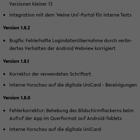
Ver­sio­nen klei­ner 13
In­te­gra­ti­on mit dem 'Meine Uni'-​Portal für in­ter­ne Tests
Ver­si­on 1.8.2
Bug­fix: Feh­ler­haf­te Log­in­da­ten­über­nah­me durch ver­än­
der­tes Ver­hal­ten der An­droid Web­view kor­ri­giert
Ver­si­on 1.8.1
Kor­rek­tur der ver­wen­de­ten Schrift­art
In­ter­ne Vor­schau auf die di­gi­ta­le Uni­Card - Be­rei­ni­gun­gen
Ver­si­on 1.8.0
Feh­ler­kor­rek­tur: Be­he­bung des Bild­schirm­fla­ckerns beim
Auf­ruf der App im Quer­for­mat auf Android-​Tablets
In­ter­ne Vor­schau auf die di­gi­ta­le Uni­Card