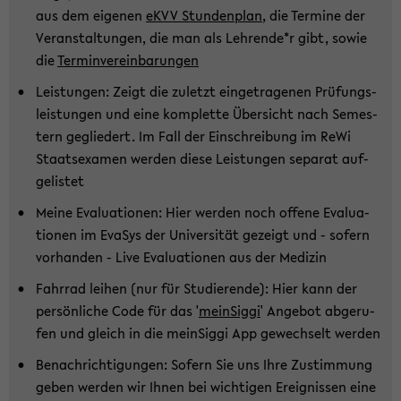
aus dem ei­ge­nen
eKVV Stun­den­plan
, die Ter­mi­ne der
Ver­an­stal­tun­gen, die man als Leh­ren­de*r gibt, sowie
die
Ter­min­ver­ein­ba­run­gen
Leis­tun­gen: Zeigt die zu­letzt ein­ge­tra­ge­nen Prü­fungs­
leis­tun­gen und eine kom­plet­te Über­sicht nach Se­mes­
tern ge­glie­dert. Im Fall der Ein­schrei­bung im ReWi
Staats­examen wer­den diese Leis­tun­gen se­pa­rat auf­
ge­lis­tet
Meine Eva­lua­tio­nen: Hier wer­den noch of­fe­ne Eva­lua­
tio­nen im EvaSys der Uni­ver­si­tät ge­zeigt und - so­fern
vor­han­den - Live Eva­lua­tio­nen aus der Me­di­zin
Fahr­rad lei­hen (nur für Stu­die­ren­de): Hier kann der
per­sön­li­che Code für das '
mein­Sig­gi
' An­ge­bot ab­ge­ru­
fen und gleich in die mein­Sig­gi App ge­wech­selt wer­den
Be­nach­rich­ti­gun­gen: So­fern Sie uns Ihre Zu­stim­mung
geben wer­den wir Ihnen bei wich­ti­gen Er­eig­nis­sen eine