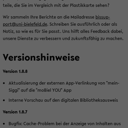
tei­le, die Sie im Ver­gleich mit der Plas­tik­kar­te sehen?
Wir sam­meln Ihre Be­rich­te an die Mail­adres­se
bis­sup­
port@uni-​bielefeld.de
. Schrei­ben Sie aus­führ­lich oder als
Notiz, so wie es für Sie passt. Uns hilft alles Feed­back dabei,
un­se­re Diens­te zu ver­bes­sern und zu­kunfts­fä­hig zu ma­chen.
Ver­si­ons­hin­wei­se
Ver­si­on 1.8.8
Ak­tua­li­sie­rung der ex­ter­nen App-​Verlinkung von "mein­
Sig­gi" auf die "mo­Biel YOU" App
In­ter­ne Vor­schau auf den di­gi­ta­len Bi­blio­theks­aus­weis
Ver­si­on 1.8.7
Bug­fix: Cache-​Problem bei der An­zei­ge von In­hal­ten aus