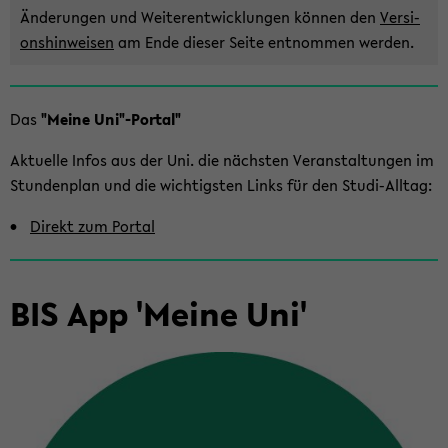
Än­de­run­gen und Wei­ter­ent­wick­lun­gen kön­nen den
Ver­si­
ons­hin­wei­sen
am Ende die­ser Seite ent­nom­men wer­den.
Zum
Das
"Meine Uni"-​Portal"
Haupt­
in­
Ak­tu­el­le Infos aus der Uni. die nächs­ten Ver­an­stal­tun­gen im
halt
Stun­den­plan und die wich­tigs­ten Links für den Studi-​Alltag:
der
Sek­
Di­rekt zum Por­tal
ti­
on
wech­
BIS App 'Meine Uni'
seln