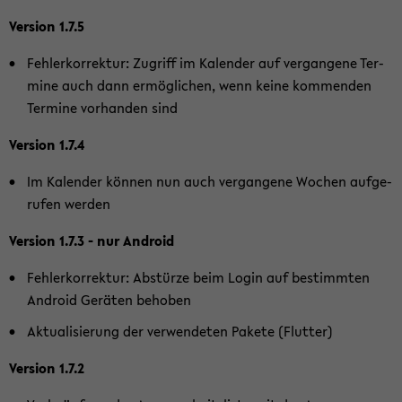
Ver­si­on 1.7.5
Feh­ler­kor­rek­tur: Zu­griff im Ka­len­der auf ver­gan­ge­ne Ter­
mi­ne auch dann er­mög­li­chen, wenn keine kom­men­den
Ter­mi­ne vor­han­den sind
Ver­si­on 1.7.4
Im Ka­len­der kön­nen nun auch ver­gan­ge­ne Wo­chen auf­ge­
ru­fen wer­den
Ver­si­on 1.7.3 - nur An­droid
Feh­ler­kor­rek­tur: Ab­stür­ze beim Login auf be­stimm­ten
An­droid Ge­rä­ten be­ho­ben
Ak­tua­li­sie­rung der ver­wen­de­ten Pa­ke­te (Flut­ter)
Ver­si­on 1.7.2