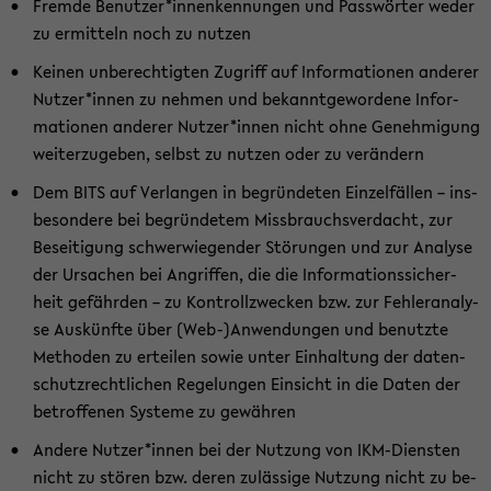
Frem­de Be­nut­zer*in­nen­ken­nun­gen und Pass­wör­ter weder
zu er­mit­teln noch zu nut­zen
Kei­nen un­be­rech­tig­ten Zu­griff auf In­for­ma­tio­nen an­de­rer
Nut­zer*innen zu neh­men und be­kannt­ge­wor­de­ne In­for­
ma­tio­nen an­de­rer Nut­zer*innen nicht ohne Ge­neh­mi­gung
wei­ter­zu­ge­ben, selbst zu nut­zen oder zu ver­än­dern
Dem BITS auf Ver­lan­gen in be­grün­de­ten Ein­zel­fäl­len – ins­
be­son­de­re bei be­grün­de­tem Miss­brauchs­ver­dacht, zur
Be­sei­ti­gung schwer­wie­gen­der Stö­run­gen und zur Ana­ly­se
der Ur­sa­chen bei An­grif­fen, die die In­for­ma­ti­ons­si­cher­
heit ge­fähr­den – zu Kon­troll­zwe­cken bzw. zur Feh­ler­ana­ly­
se Aus­künf­te über (Web-)An­wen­dun­gen und be­nutz­te
Me­tho­den zu er­tei­len sowie unter Ein­hal­tung der da­ten­
schutz­recht­li­chen Re­ge­lun­gen Ein­sicht in die Daten der
be­trof­fe­nen Sys­te­me zu ge­wäh­ren
An­de­re Nut­zer*innen bei der Nut­zung von IKM-​Diensten
nicht zu stö­ren bzw. deren zu­läs­si­ge Nut­zung nicht zu be­