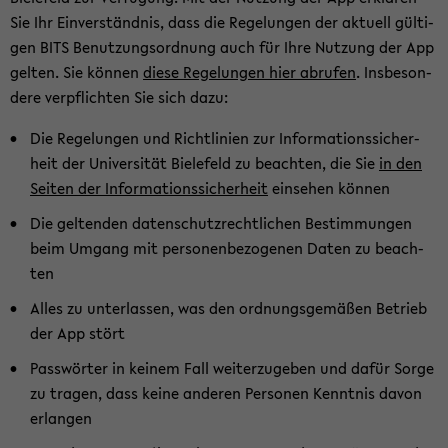
Sie Ihr Ein­ver­ständ­nis, dass die Re­ge­lun­gen der ak­tu­ell gül­ti­
gen BITS Be­nut­zungs­ord­nung auch für Ihre Nut­zung der App
gel­ten. Sie kön­nen
diese Re­ge­lun­gen hier ab­ru­fen
. Ins­be­son­
de­re ver­pflich­ten Sie sich dazu:
Die Re­ge­lun­gen und Richt­li­ni­en zur In­for­ma­ti­ons­si­cher­
heit der Uni­ver­si­tät Bie­le­feld zu be­ach­ten, die Sie
in den
Sei­ten der In­for­ma­ti­ons­si­cher­heit
ein­se­hen kön­nen
Die gel­ten­den da­ten­schutz­recht­li­chen Be­stim­mun­gen
beim Um­gang mit per­so­nen­be­zo­ge­nen Daten zu be­ach­
ten
Alles zu un­ter­las­sen, was den ord­nungs­ge­mä­ßen Be­trieb
der App stört
Pass­wör­ter in kei­nem Fall wei­ter­zu­ge­ben und dafür Sorge
zu tra­gen, dass keine an­de­ren Per­so­nen Kennt­nis davon
er­lan­gen