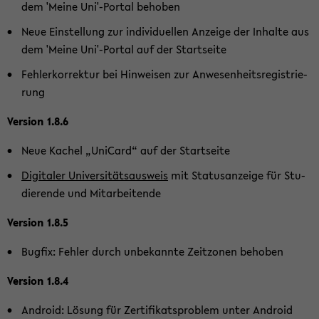
dem 'Meine Uni'-​Portal be­ho­ben
Neue Ein­stel­lung zur in­di­vi­du­el­len An­zei­ge der In­hal­te aus
dem 'Meine Uni'-​Portal auf der Start­sei­te
Feh­ler­kor­rek­tur bei Hin­wei­sen zur An­we­sen­heits­re­gis­trie­
rung
Ver­si­on 1.8.6
Neue Ka­chel „Uni­Card“ auf der Start­sei­te
Di­gi­ta­ler Uni­ver­si­täts­aus­weis
mit Sta­tus­an­zei­ge für Stu­
die­ren­de und Mit­ar­bei­ten­de
Ver­si­on 1.8.5
Bug­fix: Feh­ler durch un­be­kann­te Zeit­zo­nen be­ho­ben
Ver­si­on 1.8.4
An­droid: Lö­sung für Zer­ti­fi­kats­pro­blem unter An­droid