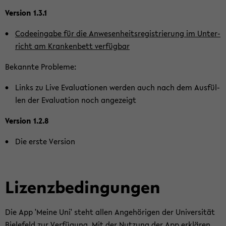
Ver­si­on 1.3.1
Code­ein­ga­be für die An­we­sen­heits­re­gis­trie­rung im Un­ter­
richt am Kran­ken­bett ver­füg­bar
Be­kann­te Pro­ble­me:
Links zu Live Eva­lua­tio­nen wer­den auch nach dem Aus­fül­
len der Eva­lua­ti­on noch an­ge­zeigt
Ver­si­on 1.2.8
Die erste Ver­si­on
Li­zenz­be­din­gun­gen
Die App 'Meine Uni' steht allen An­ge­hö­ri­gen der Uni­ver­si­tät
Bie­le­feld zur Ver­fü­gung. Mit der Nut­zung der App er­klä­ren