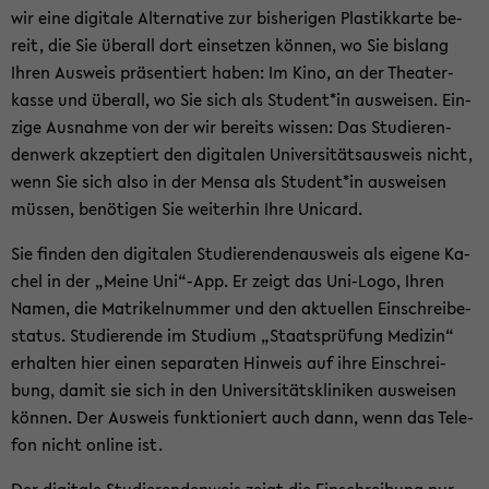
wir eine di­gi­ta­le Al­ter­na­ti­ve zur bis­he­ri­gen Plas­tik­kar­te be­
ti­
reit, die Sie über­all dort ein­set­zen kön­nen, wo Sie bis­lang
on
Ihren Aus­weis prä­sen­tiert haben: Im Kino, an der Thea­ter­
wech­
kas­se und über­all, wo Sie sich als Stu­dent*in aus­wei­sen. Ein­
seln
zi­ge Aus­nah­me von der wir be­reits wis­sen: Das Stu­die­ren­
den­werk ak­zep­tiert den di­gi­ta­len Uni­ver­si­täts­aus­weis nicht,
wenn Sie sich also in der Mensa als Stu­dent*in aus­wei­sen
müs­sen, be­nö­ti­gen Sie wei­ter­hin Ihre Uni­card.
Sie fin­den den di­gi­ta­len Stu­die­ren­den­aus­weis als ei­ge­ne Ka­
chel in der „Meine Uni“-App. Er zeigt das Uni-​Logo, Ihren
Namen, die Ma­tri­kel­num­mer und den ak­tu­el­len Ein­schrei­be­
sta­tus. Stu­die­ren­de im Stu­di­um „Staats­prü­fung Me­di­zin“
er­hal­ten hier einen se­pa­ra­ten Hin­weis auf ihre Ein­schrei­
bung, damit sie sich in den Uni­ver­si­täts­kli­ni­ken aus­wei­sen
kön­nen. Der Aus­weis funk­tio­niert auch dann, wenn das Te­le­
fon nicht on­line ist.
Der di­gi­ta­le Stu­die­ren­den­weis zeigt die Ein­schrei­bung nur