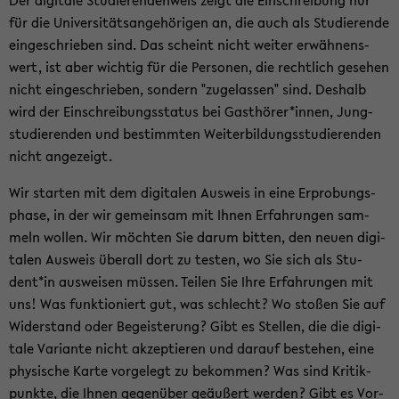
für die Uni­ver­si­täts­an­ge­hö­ri­gen an, die auch als Stu­die­ren­de
ein­ge­schrie­ben sind. Das scheint nicht wei­ter er­wäh­nens­
wert, ist aber wich­tig für die Per­so­nen, die recht­lich ge­se­hen
nicht ein­ge­schrie­ben, son­dern "zu­ge­las­sen" sind. Des­halb
wird der Ein­schrei­bungs­sta­tus bei Gast­hö­rer*innen, Jung­
stu­die­ren­den und be­stimm­ten Wei­ter­bil­dungs­stu­die­ren­den
nicht an­ge­zeigt.
Wir star­ten mit dem di­gi­ta­len Aus­weis in eine Er­pro­bungs­
pha­se, in der wir ge­mein­sam mit Ihnen Er­fah­run­gen sam­
meln wol­len. Wir möch­ten Sie darum bit­ten, den neuen di­gi­
ta­len Aus­weis über­all dort zu tes­ten, wo Sie sich als Stu­
dent*in aus­wei­sen müs­sen. Tei­len Sie Ihre Er­fah­run­gen mit
uns! Was funk­tio­niert gut, was schlecht? Wo sto­ßen Sie auf
Wi­der­stand oder Be­geis­te­rung? Gibt es Stel­len, die die di­gi­
ta­le Va­ri­an­te nicht ak­zep­tie­ren und dar­auf be­stehen, eine
phy­si­sche Karte vor­ge­legt zu be­kom­men? Was sind Kri­tik­
punk­te, die Ihnen ge­gen­über ge­äu­ßert wer­den? Gibt es Vor­