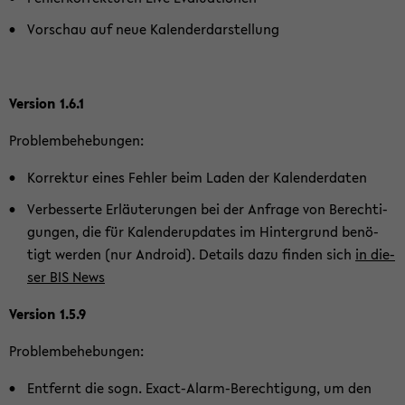
Vor­schau auf neue Ka­len­der­dar­stel­lung
Ver­si­on 1.6.1
Pro­blem­be­he­bun­gen:
Kor­rek­tur eines Feh­ler beim Laden der Ka­len­der­da­ten
Ver­bes­ser­te Er­läu­te­run­gen bei der An­fra­ge von Be­rech­ti­
gun­gen, die für Ka­len­der­up­dates im Hin­ter­grund be­nö­
tigt wer­den (nur An­droid). De­tails dazu fin­den sich
in die­
ser BIS News
Ver­si­on 1.5.9
Pro­blem­be­he­bun­gen:
Ent­fernt die sogn. Exact-​Alarm-Berechtigung, um den