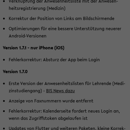
Ver­knüp­fung der An­we­sen­heits­lis­te mit der An­we­sen­
heits­re­gis­trie­rung (Me­di­zin)
Kor­rek­tur der Po­si­ti­on von Links am Bild­schir­men­de
Op­ti­mie­run­gen für eine bes­se­re Un­ter­stüt­zung neue­rer
Android-​Versionen
Ver­si­on 1.7.1 - nur iPho­ne (iOS)
Feh­ler­kor­rek­tur: Ab­sturz der App beim Login
Ver­si­on 1.7.0
Erste Ver­si­on der An­we­sen­heits­lis­ten für Leh­ren­de (Me­di­
zin­stu­di­en­gang) -
BIS News dazu
An­zei­ge von Fax­num­mern wurde ent­fernt
Feh­ler­kor­rek­tur: Ka­len­der­sei­te for­dert neues Login an,
wenn das Zu­griffs­to­ken ab­ge­lau­fen ist
Up­dates von Flut­ter und wei­te­ren Pa­ke­ten, klei­ne Kor­rek­