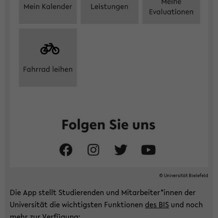
© Uni­ver­si­tät Bie­le­feld
Die App stellt Stu­die­ren­den und Mit­ar­bei­ter*innen der
Uni­ver­si­tät die wich­tigs­ten Funk­tio­nen
des BIS
und noch
mehr zur Ver­fü­gung: