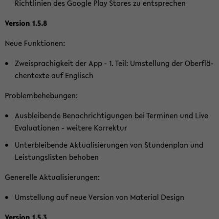
Richt­li­ni­en des Goog­le Play Stores zu ent­spre­chen
Ver­si­on 1.5.8
Neue Funk­tio­nen:
Zwei­spra­chig­keit der App - 1. Teil: Um­stel­lung der Ober­flä­
chen­tex­te auf Eng­lisch
Pro­blem­be­he­bun­gen:
Aus­blei­ben­de Be­nach­rich­ti­gun­gen bei Ter­mi­nen und Live
Eva­lua­tio­nen - wei­te­re Kor­rek­tur
Un­ter­blei­ben­de Ak­tua­li­sie­run­gen von Stun­den­plan und
Leis­tungs­lis­ten be­ho­ben
Ge­ne­rel­le Ak­tua­li­sie­run­gen:
Um­stel­lung auf neue Ver­si­on von Ma­te­ri­al De­sign
Ver­si­on 1.5.3