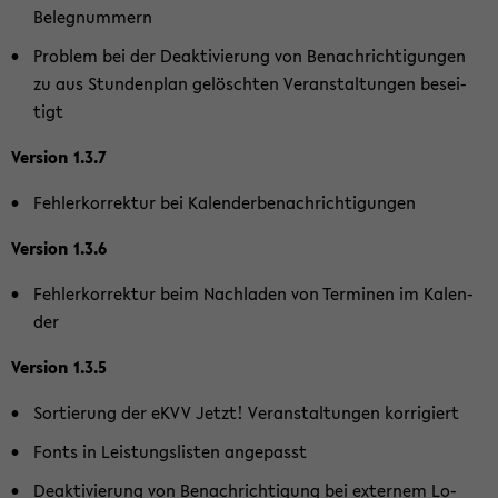
Be­leg­num­mern
Pro­blem bei der De­ak­ti­vie­rung von Be­nach­rich­ti­gun­gen
zu aus Stun­den­plan ge­lösch­ten Ver­an­stal­tun­gen be­sei­
tigt
Ver­si­on 1.3.7
Feh­ler­kor­rek­tur bei Ka­len­der­be­nach­rich­ti­gun­gen
Ver­si­on 1.3.6
Feh­ler­kor­rek­tur beim Nach­la­den von Ter­mi­nen im Ka­len­
der
Ver­si­on 1.3.5
Sor­tie­rung der eKVV Jetzt! Ver­an­stal­tun­gen kor­ri­giert
Fonts in Leis­tungs­lis­ten an­ge­passt
De­ak­ti­vie­rung von Be­nach­rich­ti­gung bei ex­ter­nem Lo­