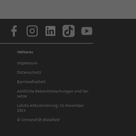
Face­book
In­sta­gram
Lin­ke­dIn
Tik­Tok
You­tube
Weiteres
Im­pres­sum
Da­ten­schutz
Bar­rie­re­frei­heit
Amt­li­che Be­kannt­ma­chun­gen und Ge­
set­ze
Letz­te Ak­tua­li­sie­rung: 26 No­vem­ber
2024
©
Uni­ver­si­tät Bie­le­feld