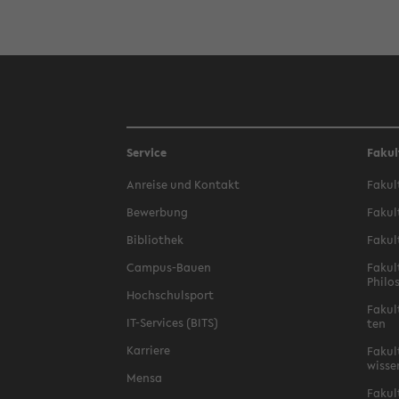
Service
Fakul
An­rei­se und Kon­takt
Fa­kul
Be­wer­bung
Fa­kul
Bi­blio­thek
Fa­kul
Campus-​Bauen
Fa­kul
Phi­lo
Hoch­schul­sport
Fa­kul
IT-​Services (BITS)
ten
Kar­rie­re
Fa­kul­
wis­se
Mensa
Fa­kul