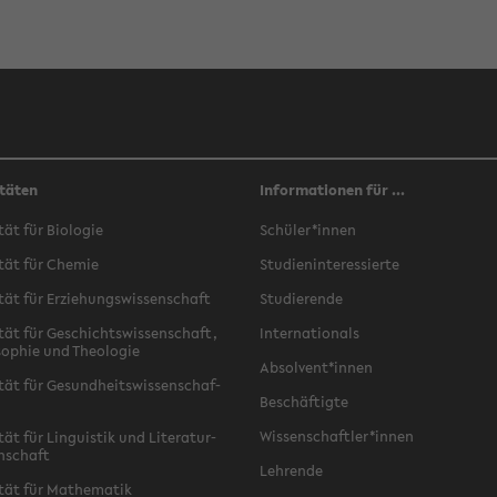
täten
Informationen für ...
­tät für Bio­lo­gie
Schü­ler*innen
­tät für Che­mie
Stu­di­en­in­ter­es­sier­te
­tät für Er­zie­hungs­wis­sen­schaft
Stu­die­ren­de
­tät für Ge­schichts­wis­sen­schaft,
In­ter­na­tio­nals
­so­phie und Theo­lo­gie
Ab­sol­vent*innen
­tät für Ge­sund­heits­wis­sen­schaf­
Be­schäf­tig­te
Wis­sen­schaft­ler*innen
tät für Lin­gu­is­tik und Li­te­ra­tur­
n­schaft
Leh­ren­de
­tät für Ma­the­ma­tik