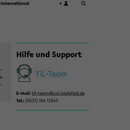
In­ter­na­tio­nal
Zum
Hilfe und Sup­port
Haupt­
in­
halt
e­
der
le
Sek­
e­
ti­
E-​Mail:
til-​team@uni-​bielefeld.de
on
Tel.:
(0521) 106 12063
wech­
seln