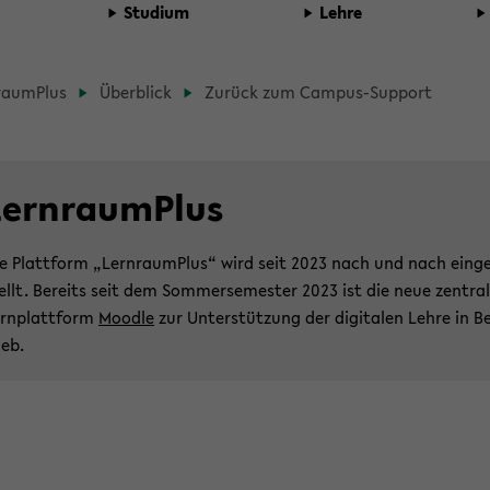
Stu­di­um
Lehre
raum­Plus
Über­blick
Zu­rück zum Campus-​Support
dcrumb
gation
ern­raum­Plus
ent
e Platt­form „Lern­raum­Plus“ wird seit 2023 nach und nach ein­g
ellt. Be­reits seit dem Som­mer­se­mes­ter 2023 ist die neue zen­tra­
rn­platt­form
Mood­le
zur Un­ter­stüt­zung der di­gi­ta­len Lehre in B
ieb.