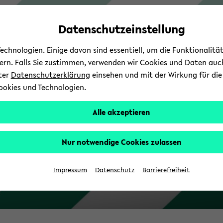
Automatische
skip
skip
skip
Inhaltswechsel
to
to
to
Datenschutzeinstellung
vermeiden
main
main
footer
content
menu
chnologien. Einige davon sind essentiell, um die Funktionalit
sern. Falls Sie zustimmen, verwenden wir Cookies und Daten auc
nter
Datenschutzerklärung
einsehen und mit der Wirkung für die 
ookies und Technologien.
Alle akzeptieren
Nur notwendige Cookies zulassen
Le
Impressum
Datenschutz
Barrierefreiheit