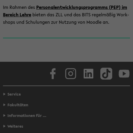
Im Rah­men des
Per­so­nal­ent­wick­lungs­pro­gramms (PEP) im
Be­reich Lehre
bie­ten das ZLL und das BITS re­gel­mä­ßig Work­
shops und Schu­lun­gen zur Nut­zung von Mood­le an.
Face­book
In­sta­gram
Lin­ke­dIn
Tik­Tok
You
Service
Fakultäten
Informationen für ...
Weiteres