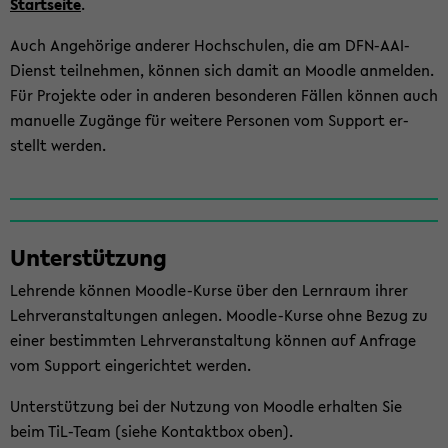
Startseite
.
Auch An­ge­hö­ri­ge an­de­rer Hoch­schu­len, die am DFN-​AAI-
Dienst teil­neh­men, kön­nen sich damit an Mood­le an­mel­den.
Für Pro­jek­te oder in an­de­ren be­son­de­ren Fäl­len kön­nen auch
ma­nu­el­le Zu­gän­ge für wei­te­re Per­so­nen vom Sup­port er­
stellt wer­den.
Un­ter­stüt­zung
Leh­ren­de kön­nen Moodle-​Kurse über den Lern­raum ihrer
Lehr­ver­an­stal­tun­gen an­le­gen. Moodle-​Kurse ohne Bezug zu
einer be­stimm­ten Lehr­ver­an­stal­tung kön­nen auf An­fra­ge
vom Sup­port ein­ge­rich­tet wer­den.
Un­ter­stüt­zung bei der Nut­zung von Mood­le er­hal­ten Sie
beim TiL-​Team (siehe Kon­takt­box oben).