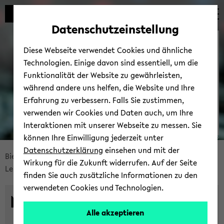
Automatische
skip
skip
skip
Inhaltswechsel
to
to
to
Datenschutzeinstellung
vermeiden
main
main
footer
Bie­le­fel­der IT-​
content
menu
Diese Webseite verwendet Cookies und ähnliche
Servicezentrum
Technologien. Einige davon sind essentiell, um die
Funktionalität der Website zu gewährleisten,
während andere uns helfen, die Website und Ihre
Erfahrung zu verbessern. Falls Sie zustimmen,
verwenden wir Cookies und Daten auch, um Ihre
Interaktionen mit unserer Webseite zu messen. Sie
können Ihre Einwilligung jederzeit unter
© Uni­ver­si­tät Bie­le­feld | BITS
Datenschutzerklärung
einsehen und mit der
skip
Bie­le­fel­der IT-​Servicezentrum
eLear­ning.Me­di­en
Wirkung für die Zukunft widerrufen. Auf der Seite
breadcrumb
Lern­platt­for­men
finden Sie auch zusätzliche Informationen zu den
navigation
verwendeten Cookies und Technologien.
to
Mood­le
main
Alle akzeptieren
content