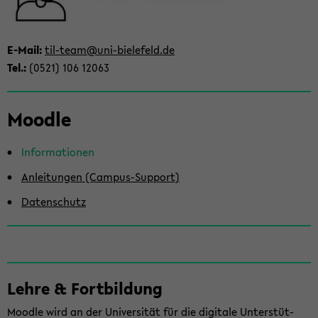
ti­
on
wech­
E-​Mail:
til-​team@uni-​bielefeld.de
seln
Tel.:
(0521) 106 12063
Mood­le
In­for­ma­tio­nen
An­lei­tun­gen (Campus-​Support)
Da­ten­schutz
Lehre & Fort­bil­dung
Mood­le wird an der Uni­ver­si­tät für die di­gi­ta­le Un­ter­stüt­