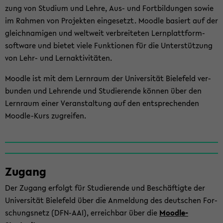
zung von Stu­di­um und Lehre, Aus- und Fort­bil­dun­gen sowie
im Rah­men von Pro­jek­ten ein­ge­setzt. Mood­le ba­siert auf der
gleich­na­mi­gen und welt­weit ver­brei­te­ten Lern­platt­form­
soft­ware und bie­tet viele Funk­tio­nen für die Un­ter­stüt­zung
von Lehr- und Lern­ak­ti­vi­tä­ten.
Mood­le ist mit dem Lern­raum der Uni­ver­si­tät Bie­le­feld ver­
bun­den und Leh­ren­de und Stu­die­ren­de kön­nen über den
Lern­raum einer Ver­an­stal­tung auf den ent­spre­chen­den
Moodle-​Kurs zu­grei­fen.
Zu­gang
Der Zu­gang er­folgt für Stu­die­ren­de und Be­schäf­tig­te der
Uni­ver­si­tät Bie­le­feld über die An­mel­dung des deut­schen For­
schungs­netz (DFN-​AAI), er­reich­bar über die
Moodle-​