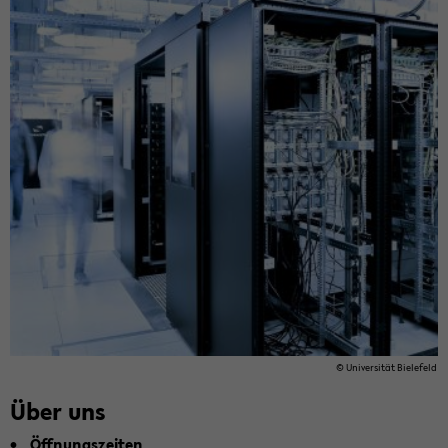
© Uni­ver­si­tät Bie­le­feld
Über uns
Öff­nungs­zei­ten