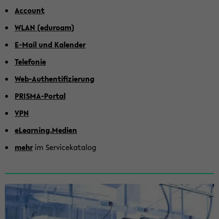
Ac­count
WLAN (edu­ro­am)
E-​Mail und Ka­len­der
Te­le­fo­nie
Web-​Authentifizierung
PRISMA-​Portal
VPN
eLear­ning.Me­di­en
mehr
im Ser­vice­ka­ta­log