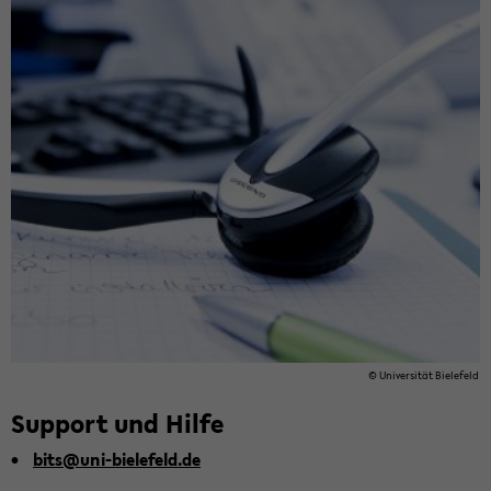
© Uni­ver­si­tät Bie­le­feld
Sup­port und Hilfe
bits@uni-​bielefeld.de