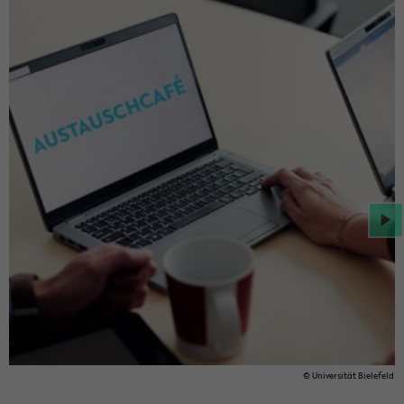
© Uni­ver­si­tät Bie­le­feld