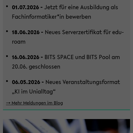
in­
01.07.2026 -
Jetzt für eine Aus­bil­dung als
halt
der
Fach­in­for­ma­ti­ker*in be­wer­ben
Sek­
ti­
18.06.2026 -
Neues Ser­ver­zer­ti­fi­kat für edu­
on
ro­am
wech­
seln
16.06.2026 -
BITS SPACE und BITS Pool am
20.06. ge­schlos­sen
06.05.2026 -
Neues Ver­an­stal­tungs­for­mat
„KI im Uni­all­tag“
-> Mehr Mel­dun­gen im Blog