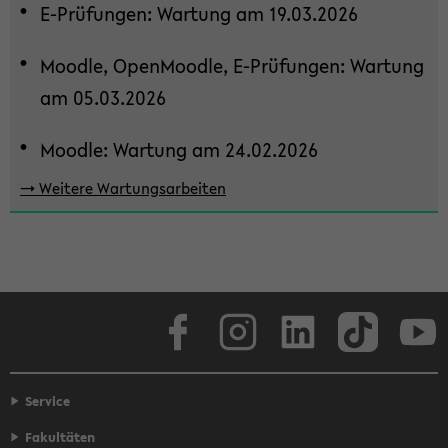
E-​Prüfungen: War­tung am 19.03.2026
Sek­
ti­
Mood­le, Open­Mood­le, E-​Prüfungen: War­tung
on
wech­
am 05.03.2026
seln
Mood­le: War­tung am 24.02.2026
-> Wei­te­re War­tungs­ar­bei­ten
Face­book
In­sta­gram
Lin­ke­dIn
Tik­Tok
You
Service
Fakultäten