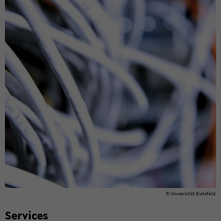
© Uni­ver­si­tät Bie­le­feld
Ser­vices