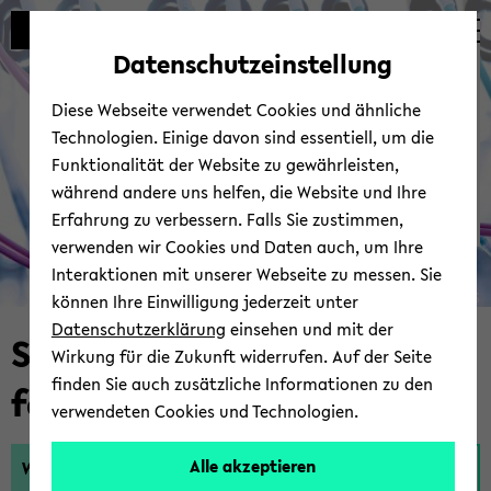
Automatische
zum
zum
zum
Inhaltswechsel
Hauptinhalt
Hauptmenü
Fußbereich
Bie­le­fel­der IT-​
Datenschutzeinstellung
vermeiden
wechseln
wechseln
wechseln
Servicezentrum
Diese Webseite verwendet Cookies und ähnliche
Technologien. Einige davon sind essentiell, um die
Funktionalität der Website zu gewährleisten,
während andere uns helfen, die Website und Ihre
Erfahrung zu verbessern. Falls Sie zustimmen,
verwenden wir Cookies und Daten auch, um Ihre
Interaktionen mit unserer Webseite zu messen. Sie
© Uni­ver­si­tät Bie­le­feld | BITS
können Ihre Einwilligung jederzeit unter
Datenschutzerklärung
einsehen und mit der
Schnell­zu­griff auf Platt­
Wirkung für die Zukunft widerrufen. Auf der Seite
finden Sie auch zusätzliche Informationen zu den
for­men
verwendeten Cookies und Technologien.
Alle akzeptieren
Web­mail
PRIS­MA
scie­bo