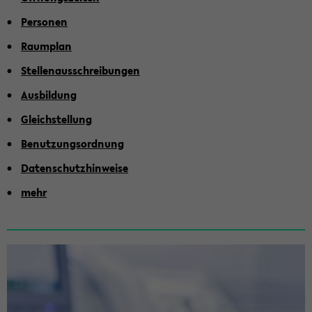
Per­so­nen
Raum­plan
Stel­len­aus­schrei­bun­gen
Aus­bil­dung
Gleich­stel­lung
Be­nut­zungs­ord­nung
Da­ten­schutz­hin­wei­se
mehr