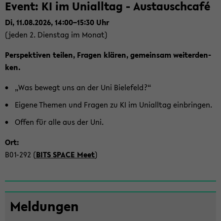
Event: KI im Uni­all­tag - Aus­tausch­café
Di, 11.08.2026, 14:00–15:30 Uhr
(jeden 2. Diens­tag im Monat)
Per­spek­ti­ven tei­len, Fra­gen klä­ren, ge­mein­sam wei­ter­den­
ken.
„Was be­wegt uns an der Uni Bie­le­feld?“
Ei­ge­ne The­men und Fra­gen zu KI im Uni­all­tag ein­brin­gen.
Offen für alle aus der Uni.
Ort:
B01-​292 (
BITS SPACE Meet
)
Zum
Mel­dun­gen
Haupt­