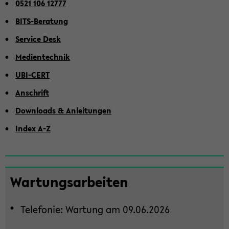
0521 106 12777
BITS-​Beratung
Ser­vice Desk
Me­di­en­tech­nik
UBI-​CERT
An­schrift
Down­loads & An­lei­tun­gen
Index A-Z
Zum
War­tungs­ar­bei­ten
Haupt­
in­
Te­le­fo­nie: War­tung am 09.06.2026
halt
der