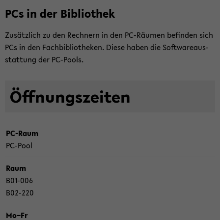
PCs in der Bi­blio­thek
Zu­sätz­lich zu den Rech­nern in den PC-​Räumen be­fin­den sich
PCs in den Fach­bi­blio­the­ken. Diese haben die Soft­ware­aus­
stat­tung der PC-​Pools.
Öff­nungs­zei­ten
PC-​Raum
PC-​Pool
Raum
B01-​006
B02-​220
Mo–Fr