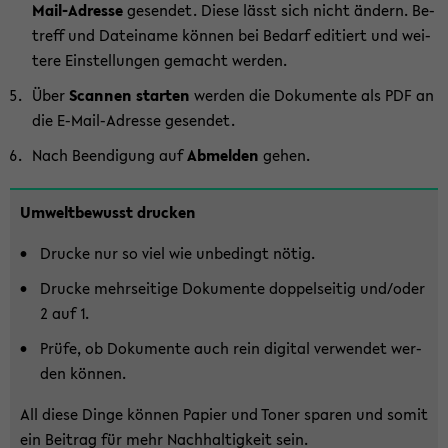
Mail-Adresse
ge­sen­det. Diese lässt sich nicht än­dern. Be­
treff und Da­tei­na­me kön­nen bei Be­darf edi­tiert und wei­
te­re Ein­stel­lun­gen ge­macht wer­den.
Über
Scan­nen star­ten
wer­den die Do­ku­men­te als PDF an
die E-​Mail-Adresse ge­sen­det.
Nach Be­en­di­gung auf
Ab­mel­den
gehen.
Zum
Um­welt­be­wusst dru­cken
Haupt­
in­
Dru­cke nur so viel wie un­be­dingt nötig.
halt
Dru­cke mehr­sei­ti­ge Do­ku­men­te dop­pel­sei­tig und/oder
der
2 auf 1.
Sek­
Prüfe, ob Do­ku­men­te auch rein di­gi­tal ver­wen­det wer­
ti­
den kön­nen.
on
wech­
All diese Dinge kön­nen Pa­pier und Toner spa­ren und somit
seln
ein Bei­trag für mehr Nach­hal­tig­keit sein.