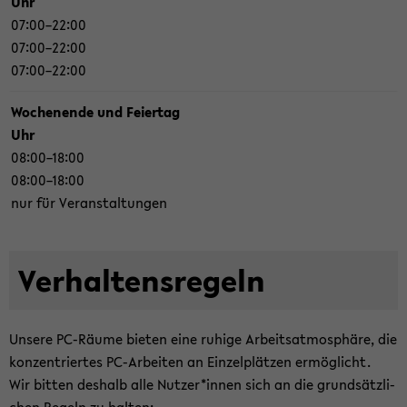
Uhr
07:00–22:00
07:00–22:00
07:00–22:00
Wo­chen­en­de und Fei­er­tag
Uhr
08:00–18:00
08:00–18:00
nur für Ver­an­stal­tun­gen
Ver­hal­tens­re­geln
Un­se­re PC-​Räume bie­ten eine ru­hi­ge Ar­beits­at­mo­sphä­re, die
kon­zen­trier­tes PC-​Arbeiten an Ein­zel­plät­zen er­mög­licht.
Wir bit­ten des­halb alle Nut­zer*innen sich an die grund­sätz­li­