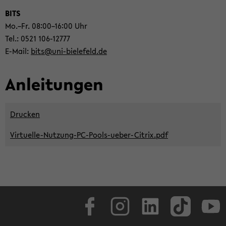
BITS
Mo.–Fr. 08:00–16:00 Uhr
Tel.: 0521 106-​12777
E-​Mail:
bits@uni-​bielefeld.de
An­lei­tun­gen
Dru­cken
Virtuelle-​Nutzung-PC-Pools-ueber-Citrix.pdf
Face­book
In­sta­gram
Lin­ke­dIn
Tik­Tok
You