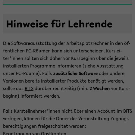
Hin­wei­se für Leh­ren­de
Die Soft­ware­aus­stat­tung der Ar­beits­platz­rech­ner in den öf­
fent­li­chen PC-​Räumen kann sich un­ter­schei­den. Kurs­lei­
ter*innen soll­ten sich daher vor Kurs­be­ginn über die je­weils
in­stal­lier­ten Pro­gram­me in­for­mie­ren (siehe Aus­stat­tung
unter PC-​Räume). Falls
zu­sätz­li­che Soft­ware
oder an­de­re
Ver­sio­nen be­reits in­stal­lier­ter Pro­duk­te be­nö­tigt wer­den,
soll­te das
BITS
dar­über recht­zei­tig (min.
2 Wo­chen
vor Kurs­
be­ginn) in­for­miert wer­den.
Falls Kurs­teil­neh­mer*innen nicht über einen Ac­count im BITS
ver­fü­gen, kön­nen für die Dauer der Ver­an­stal­tung Zu­gangs­
be­rech­ti­gun­gen frei­ge­schal­tet wer­den:
Be­an­tra­gung von Gast­kon­ten