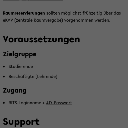
Raum­re­ser­vie­run­gen
soll­ten mög­lichst früh­zei­tig über das
eKVV (zen­tra­le Raum­ver­ga­be) vor­ge­nom­men wer­den.
Vor­aus­set­zun­gen
Ziel­grup­pe
Stu­die­ren­de
Be­schäf­tig­te (Leh­ren­de)
Zu­gang
BITS-​Loginname +
AD-​Passwort
Sup­port