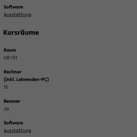
Soft­ware
Aus­stat­tung
Kurs­räu­me
Raum
U0-​131
Rech­ner
(inkl. Lehrenden-​PC)
15
Bea­mer
Ja
Soft­ware
Aus­stat­tung