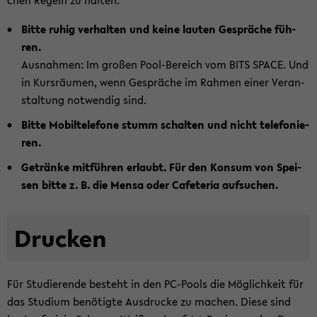
chen Re­geln zu hal­ten:
Bitte ruhig ver­hal­ten und keine lau­ten Ge­sprä­che füh­
ren.
Aus­nah­men: Im gro­ßen Pool-​Bereich vom BITS SPACE. Und
in Kurs­räu­men, wenn Ge­sprä­che im Rah­men einer Ver­an­
stal­tung not­wen­dig sind.
Bitte Mo­bil­te­le­fo­ne stumm schal­ten und nicht te­le­fo­nie­
ren.
Ge­trän­ke mit­füh­ren er­laubt. Für den Kon­sum von Spei­
sen bitte z. B. die Mensa oder Ca­fe­te­ria auf­su­chen.
Dru­cken
Für Stu­die­ren­de be­steht in den PC-​Pools die Mög­lich­keit für
das Stu­di­um be­nö­tig­te Aus­dru­cke zu ma­chen. Diese sind