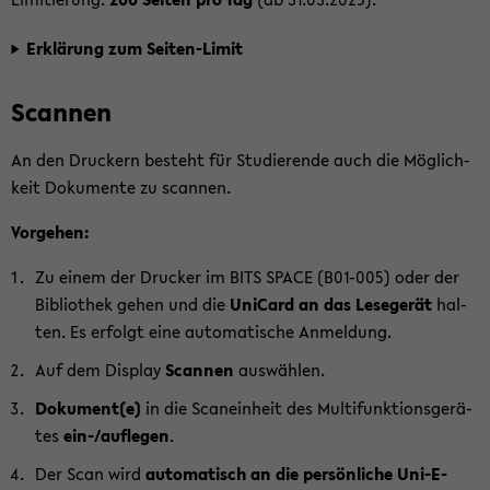
Er­klä­rung zum Seiten-​Limit
Scan­nen
An den Dru­ckern be­steht für Stu­die­ren­de auch die Mög­lich­
keit Do­ku­men­te zu scan­nen.
Vor­ge­hen:
Zu einem der Dru­cker im BITS SPACE (B01-​005) oder der
Bi­blio­thek gehen und die
Uni­Card an das Le­se­ge­rät
hal­
ten. Es er­folgt eine au­to­ma­ti­sche An­mel­dung.
Auf dem Dis­play
Scan­nen
aus­wäh­len.
Do­ku­ment(e)
in die Scan­ein­heit des Mul­ti­funk­ti­ons­ge­rä­
tes
ein-/auf­le­gen
.
Der Scan wird
au­to­ma­tisch an die per­sön­li­che Uni-​E-