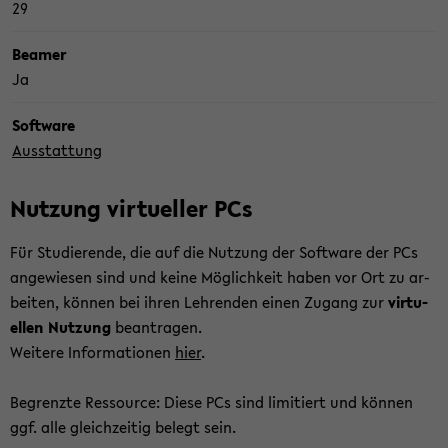
29
Bea­mer
Ja
Soft­ware
Aus­stat­tung
Nut­zung vir­tu­el­ler PCs
Für Stu­die­ren­de, die auf die Nut­zung der Soft­ware der PCs
an­ge­wie­sen sind und keine Mög­lich­keit haben vor Ort zu ar­
bei­ten, kön­nen bei ihren Leh­ren­den einen Zu­gang zur
vir­tu­
el­len Nut­zung
be­an­tra­gen.
Wei­te­re In­for­ma­tio­nen
hier
.
Be­grenz­te Res­sour­ce: Diese PCs sind li­mi­tiert und kön­nen
ggf. alle gleich­zei­tig be­legt sein.