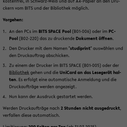
kos­ten­frei, in Schwarz-​Weiß und auf A4-​Papier an den Dru­
ckern vom BITS und der Bi­blio­thek mög­lich.
Vor­ge­hen:
An den PCs im
BITS SPACE Pool
(B01-​006) oder im
PC-​
Pool
(B02-​220) das zu dru­cken­de
Do­ku­ment öff­nen
.
Den Dru­cker mit dem Namen "
stu­di­print
" aus­wäh­len und
den Druck­auf­trag ab­schi­cken.
Zu einem der Dru­cker im BITS SPACE (B01-​005) oder der
Bi­blio­thek
gehen und die
Uni­Card an das Le­se­ge­rät hal­
ten
. Es er­folgt eine au­to­ma­ti­sche An­mel­dung und die
Druck­auf­trä­ge wer­den an­ge­zeigt.
Nun kann der Aus­druck ge­star­tet wer­den.
Wer­den Druck­auf­trä­ge nach
2 Stun­den nicht aus­ge­druckt
,
ver­fal­len diese au­to­ma­tisch.
Li­mi­tie­rung:
200 Sei­ten pro Tag
(ab 31.03.2025).