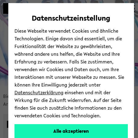
Automatische
skip
skip
skip
Inhaltswechsel
to
to
to
Datenschutzeinstellung
vermeiden
main
main
footer
Bie­le­fel­der IT-​
content
menu
Diese Webseite verwendet Cookies und ähnliche
Servicezentrum
Technologien. Einige davon sind essentiell, um die
Funktionalität der Website zu gewährleisten,
während andere uns helfen, die Website und Ihre
Erfahrung zu verbessern. Falls Sie zustimmen,
verwenden wir Cookies und Daten auch, um Ihre
Interaktionen mit unserer Webseite zu messen. Sie
können Ihre Einwilligung jederzeit unter
© Uni­ver­si­tät Bie­le­feld | BITS
Datenschutzerklärung
einsehen und mit der
skip
Bie­le­fel­der IT-​Servicezentrum
Ser­vices
Wirkung für die Zukunft widerrufen. Auf der Seite
breadcrumb
Arbeitsplatz-​Systeme
PC-​Räume
finden Sie auch zusätzliche Informationen zu den
navigation
verwendeten Cookies und Technologien.
to
PC-​Räume
main
Alle akzeptieren
content