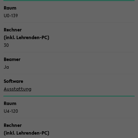
Raum
U0-​139
Rech­ner
(inkl. Lehrenden-​PC)
30
Bea­mer
Ja
Soft­ware
Aus­stat­tung
Raum
U4-​120
Rech­ner
(inkl. Lehrenden-​PC)