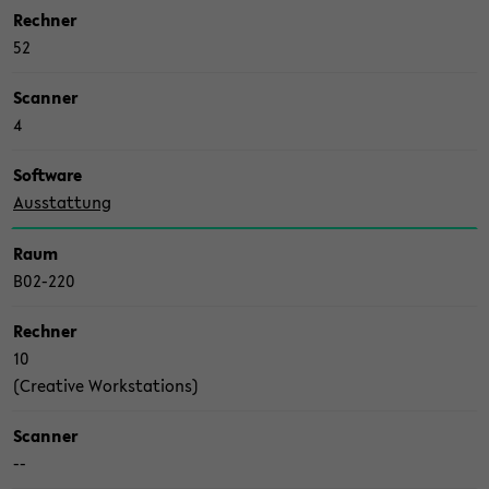
Rech­ner
52
Scan­ner
4
Soft­ware
Aus­stat­tung
Raum
B02-​220
Rech­ner
10
(Crea­ti­ve Work­sta­tions)
Scan­ner
--