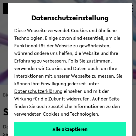
Automatische
skip
skip
skip
Inhaltswechsel
to
to
to
Datenschutzeinstellung
vermeiden
main
main
footer
Bie­le­fel­der IT-​
content
menu
Diese Webseite verwendet Cookies und ähnliche
Servicezentrum
Technologien. Einige davon sind essentiell, um die
Funktionalität der Website zu gewährleisten,
während andere uns helfen, die Website und Ihre
Erfahrung zu verbessern. Falls Sie zustimmen,
verwenden wir Cookies und Daten auch, um Ihre
Interaktionen mit unserer Webseite zu messen. Sie
können Ihre Einwilligung jederzeit unter
© Uni­ver­si­tät Bie­le­feld | BITS
Datenschutzerklärung
einsehen und mit der
skip
Bie­le­fel­der IT-​Servicezentrum
Ser­vices
Wirkung für die Zukunft widerrufen. Auf der Seite
breadcrumb
finden Sie auch zusätzliche Informationen zu den
Ser­vices vom BITS
navigation
verwendeten Cookies und Technologien.
to
main
Der um­fang­rei­che Ser­vice­ka­ta­log des Bie­le­fel­der IT-​
Alle akzeptieren
content
Servicezentrums mit allen an­ge­bo­te­nen und er­brach­ten IT-​