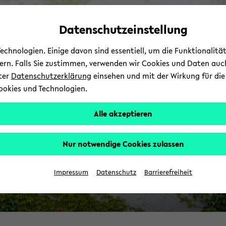
Automatische
zum
zum
zum
Inhaltswechsel
Hauptinhalt
Hauptmenü
Fußbereich
Datenschutzeinstellung
vermeiden
wechseln
wechseln
wechseln
chnologien. Einige davon sind essentiell, um die Funktionalit
sern. Falls Sie zustimmen, verwenden wir Cookies und Daten auc
nter
Datenschutzerklärung
einsehen und mit der Wirkung für die 
ookies und Technologien.
Alle akzeptieren
Nur notwendige Cookies zulassen
Impressum
Datenschutz
Barrierefreiheit