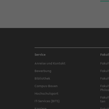
Service
Fakul
An­rei­se und Kon­takt
Fa­kul
Be­wer­bung
Fa­kul
Bi­blio­thek
Fa­kul
Campus-​Bauen
Fa­kul
Phi­lo
Hoch­schul­sport
Fa­kul
IT-​Services (BITS)
ten
Kar­rie­re
Fa­kul­