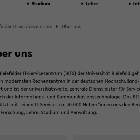
Stu­di­um
Lehre
In­
d­
e­fel­der IT-​Servicezentrum
Über uns
b
­
er uns
­
ie­le­fel­der IT-​Servicezentrum (BITS) der Uni­ver­si­tät Bie­le­feld ge­
t­
n mo­derns­ten Re­chen­zen­tren in der deut­schen Hoch­schul­land­
t und ist der uni­ver­si­täts­wei­te, zen­tra­le Dienst­leis­ter für Ser­vi
ich der Informations-​ und Kom­mu­ni­ka­ti­ons­tech­no­lo­gie. Das BI
­
tützt mit sei­nen IT-​Services ca. 30.000 Nut­zer*innen aus den Be­r
For­schung, Lehre, Stu­di­um und Ver­wal­tung.