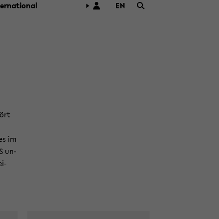
ter­na­tio­nal
EN
ZUR
ENG­
LI­
SCHEN
SPRA­
CHE
WECH­
SELN
hört
ces im
TS un­
ei­