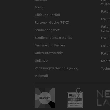
wis­se
Mensa
Fa­kul
Hilfe und Not­fall
Fa­kul
Personen-​Suche (PEVZ)
Fa­kul
Stu­di­en­an­ge­bot
sen­s
Stu­die­ren­den­se­kre­ta­ri­at
Fa­kul
Ter­mi­ne und Fris­ten
Fa­kul­
Uni­ver­si­täts­ar­chiv
Fa­kul
Uni­Shop
Me­di­
Vor­le­sungs­ver­zeich­nis (eKVV)
Tech­n
Web­mail