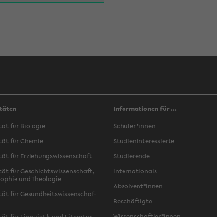
täten
Informationen für ...
­tät für Bio­lo­gie
Schü­ler*innen
­tät für Che­mie
Stu­di­en­in­ter­es­sier­te
­tät für Er­zie­hungs­wis­sen­schaft
Stu­die­ren­de
­tät für Ge­schichts­wis­sen­schaft,
In­ter­na­tio­nals
­so­phie und Theo­lo­gie
Ab­sol­vent*innen
­tät für Ge­sund­heits­wis­sen­schaf­
Be­schäf­tig­te
Wis­sen­schaft­ler*innen
tät für Lin­gu­is­tik und Li­te­ra­tur­