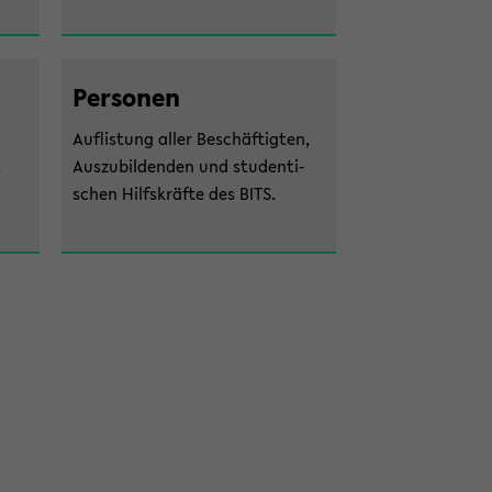
Per­so­nen
Auf­lis­tung aller Be­schäf­tig­ten,
.
Aus­zu­bil­den­den und stu­den­ti­
schen Hilfs­kräf­te des BITS.