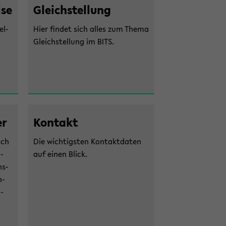
­se
Gleich­stel­lung
el­
Hier fin­det sich alles zum Thema
Gleich­stel­lung im BITS.
er
Kon­takt
sch
Die wich­tigs­ten Kon­takt­da­ten
i­
auf einen Blick.
ns­
n­
ä­