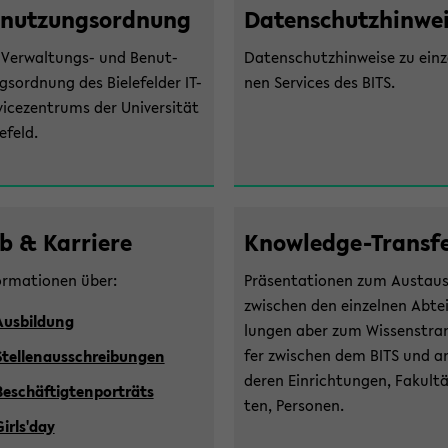
­nut­zungs­ord­nung
Da­ten­schutz­hin­wei
 Verwaltungs-​ und Be­nut­
Da­ten­schutz­hin­wei­se zu ein­z
s­ord­nung des Bie­le­fel­der IT-​
nen Ser­vices des BITS.
vicezentrums der Uni­ver­si­tät
le­feld.
b & Kar­rie­re
Knowledge-​Transf
or­ma­tio­nen über:
Prä­sen­ta­tio­nen zum Aus­tau
zwi­schen den ein­zel­nen Ab­te
Aus­bil­dung
lun­gen aber zum Wis­sens­tra
fer zwi­schen dem BITS und a
tel­len­aus­schrei­bun­gen
de­ren Ein­rich­tun­gen, Fa­kul­t
e­schäf­tig­ten­por­träts
ten, Per­so­nen.
Girls'day