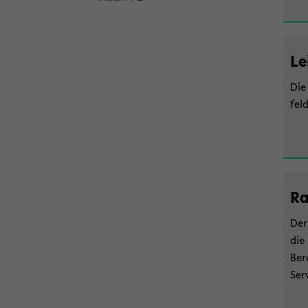
Le
Die 
fel­
Ra
Der
die 
Be­r
Ser