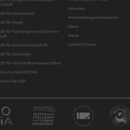
n­schaft
Leh­ren­de
­tät für Ma­the­ma­tik
Wei­ter­bil­dungs­in­ter­es­sier­te
­tät für Phy­sik
Gäste
­tät für Psy­cho­lo­gie und Sport­wis­
Pres­se
chaft
Lie­fe­rant*innen
­tät für Rechts­wis­sen­schaft
tät für So­zio­lo­gie
­tät für Wirt­schafts­wis­sen­schaf­ten
zi­ni­sche Fa­kul­tät OWL
i­sche Fa­kul­tät