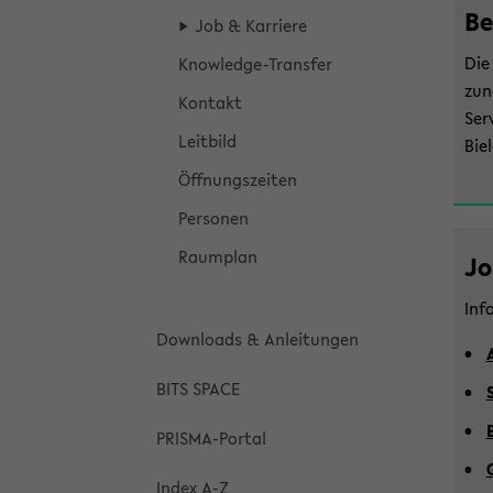
Be
Job & Kar­rie­re
Die
Knowledge-​Transfer
zung
Kon­takt
Ser
Leit­bild
Bie­
Öff­nungs­zei­ten
Per­so­nen
Raum­plan
Jo
In­f
Down­loads & An­lei­tun­gen
BITS SPACE
S
B
PRISMA-​Portal
Index A-Z