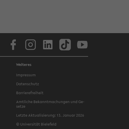
Face­book
In­sta­gram
Lin­ke­dIn
Tik­Tok
You­tube
Weiteres
Im­pres­sum
Da­ten­schutz
Bar­rie­re­frei­heit
Amt­li­che Be­kannt­ma­chun­gen und Ge­
set­ze
Letz­te Ak­tua­li­sie­rung: 13. Ja­nu­ar 2026
©
Uni­ver­si­tät Bie­le­feld