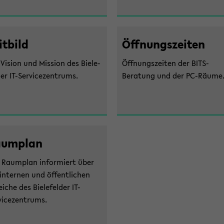
it­bild
Öff­nungs­zei­ten
Vi­si­on und Mis­si­on des Bie­le­
Öff­nungs­zei­ten der BITS-​
der IT-​Servicezentrums.
Beratung und der PC-​Räume
um­plan
 Raum­plan in­for­miert über
in­ter­nen und öf­fent­li­chen
ei­che des Bie­le­fel­der IT-​
vicezentrums.