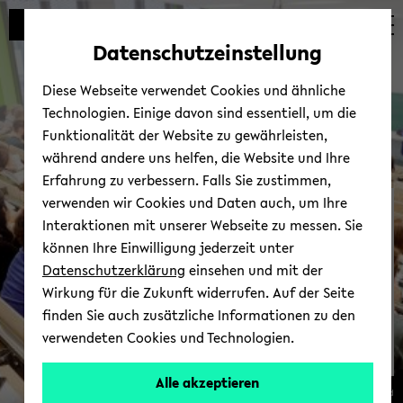
Automatische
zum
zum
zum
Inhaltswechsel
Hauptinhalt
Hauptmenü
Fußbereich
Datenschutzeinstellung
vermeiden
wechseln
wechseln
wechseln
Diese Webseite verwendet Cookies und ähnliche
Technologien. Einige davon sind essentiell, um die
Funktionalität der Website zu gewährleisten,
während andere uns helfen, die Website und Ihre
Erfahrung zu verbessern. Falls Sie zustimmen,
verwenden wir Cookies und Daten auch, um Ihre
Qua­li­täts­ma­nage­ment
Interaktionen mit unserer Webseite zu messen. Sie
Stu­di­um und Lehre
können Ihre Einwilligung jederzeit unter
Datenschutzerklärung
einsehen und mit der
Wirkung für die Zukunft widerrufen. Auf der Seite
finden Sie auch zusätzliche Informationen zu den
verwendeten Cookies und Technologien.
Alle akzeptieren
© Uni­ver­si­tät Bie­le­feld