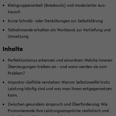
Klein­grup­pen­ar­beit (Brea­kouts) und mo­de­rier­ter Aus­
tausch
Kurze Schreib-​ oder Denk­übun­gen zur Selbst­klä­rung
Teil­neh­men­de er­hal­ten ein Work­book zur Ver­tie­fung und
Um­set­zung
In­hal­te
Per­fek­tio­nis­mus er­ken­nen und ein­ord­nen: Wel­che in­ne­ren
Über­zeu­gun­gen trei­ben an – und wann wer­den sie zum
Pro­blem?
Impostor-​Gefühle ver­ste­hen: Warum Selbst­zwei­fel trotz
Leis­tung häu­fig sind und was man ihnen ent­ge­gen­set­zen
kann.
Zwi­schen ge­sun­dem An­spruch und Über­for­de­rung: Wie
Pro­mo­vie­ren­de ihre Leis­tungs­an­sprü­che rea­lis­tisch und