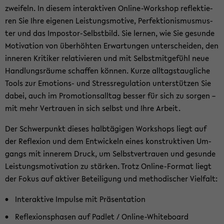
zwei­feln. In die­sem in­ter­ak­ti­ven Online-​Workshop re­flek­tie­
ren Sie Ihre ei­ge­nen Leis­tungs­mo­ti­ve, Per­fek­tio­nis­mus­mus­
ter und das Impostor-​Selbstbild. Sie ler­nen, wie Sie ge­sun­de
Mo­ti­va­ti­on von über­höh­ten Er­war­tun­gen un­ter­schei­den, den
in­ne­ren Kri­ti­ker re­la­ti­vie­ren und mit Selbst­mit­ge­fühl neue
Hand­lungs­räu­me schaf­fen kön­nen. Kurze all­tags­taug­li­che
Tools zur Emotions-​ und Stress­re­gu­la­ti­on un­ter­stüt­zen Sie
dabei, auch im Pro­mo­ti­ons­all­tag bes­ser für sich zu sor­gen –
mit mehr Ver­trau­en in sich selbst und Ihre Ar­beit.
Der Schwer­punkt die­ses halb­tä­gi­gen Work­shops liegt auf
der Re­fle­xi­on und dem Ent­wi­ckeln eines kon­struk­ti­ven Um­
gangs mit in­ne­rem Druck, um Selbst­ver­trau­en und ge­sun­de
Leis­tungs­mo­ti­va­ti­on zu stär­ken. Trotz Online-​Format liegt
der Fokus auf ak­ti­ver Be­tei­li­gung und me­tho­di­scher Viel­falt:
In­ter­ak­ti­ve Im­pul­se mit Prä­sen­ta­ti­on
Re­fle­xi­ons­pha­sen auf Pad­let / Online-​Whiteboard