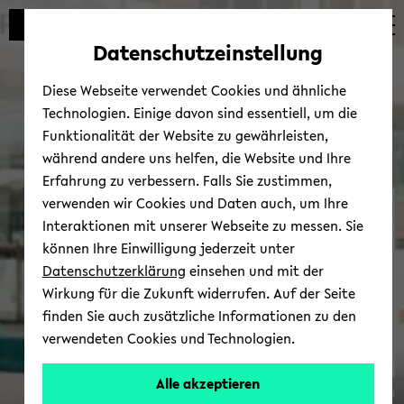
Automatische
zum
zum
zum
Inhaltswechsel
Hauptinhalt
Hauptmenü
Fußbereich
Datenschutzeinstellung
vermeiden
wechseln
wechseln
wechseln
Diese Webseite verwendet Cookies und ähnliche
Technologien. Einige davon sind essentiell, um die
Funktionalität der Website zu gewährleisten,
während andere uns helfen, die Website und Ihre
Erfahrung zu verbessern. Falls Sie zustimmen,
verwenden wir Cookies und Daten auch, um Ihre
Per­so­nal­ent­wick­lungs­pro­
Interaktionen mit unserer Webseite zu messen. Sie
gramm für For­schen­de
können Ihre Einwilligung jederzeit unter
und Leh­ren­de (PEP)
Datenschutzerklärung
einsehen und mit der
Wirkung für die Zukunft widerrufen. Auf der Seite
finden Sie auch zusätzliche Informationen zu den
zur Ver­an­stal­tungs­über­
verwendeten Cookies und Technologien.
sicht
Alle akzeptieren
© Uni­ver­si­tät Bie­le­feld