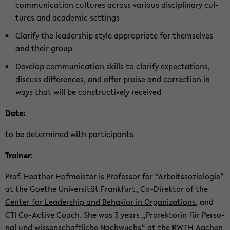
com­mu­ni­ca­ti­on cul­tu­res across va­rious disci­pli­na­ry cul­
tu­res and aca­de­mic set­tings
Cla­ri­fy the lea­der­ship style ap­pro­pria­te for them­sel­ves
and their group
De­ve­lop com­mu­ni­ca­ti­on skills to cla­ri­fy ex­pec­ta­ti­ons,
dis­cuss dif­fe­ren­ces, and offer prai­se and cor­rec­tion in
ways that will be con­st­ruc­tive­ly re­cei­ved
Date:
to be de­ter­mi­ned with par­ti­ci­pants
Trai­ner
:
Prof. Hea­ther Hof­meis­ter
is Pro­fes­sor for “Ar­beits­so­zio­lo­gie”
at the Goe­the Uni­ver­si­tät Frank­furt, Co-​Direktor of the
Cen­ter for Lea­der­ship and Be­ha­vi­or in Or­ga­niza­ti­ons
, and
CTI Co-​Active Coach. She was 3 years „Pro­rek­to­rin für Per­so­
nal und wis­sen­schaft­li­che Nach­wuchs“ at the RWTH Aa­chen