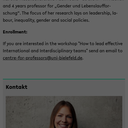
and 4 years pro­fes­sor for „Gen­der und Le­bens­lauf­for­
schung“. The focus of her re­se­arch lays on lea­der­ship, la­
bour, ine­qua­li­ty, gen­der and so­cial po­li­ci­es.
En­roll­ment:
If you are in­te­rested in the work­shop "How to lead ef­fec­ti­ve
In­ter­na­tio­nal and In­ter­di­sci­pli­na­ry teams" send an email to
centre-​for-professors@uni-​bielefeld.de
.
Zum
Kon­takt
Haupt­
in­
halt
der
Sek­
ti­