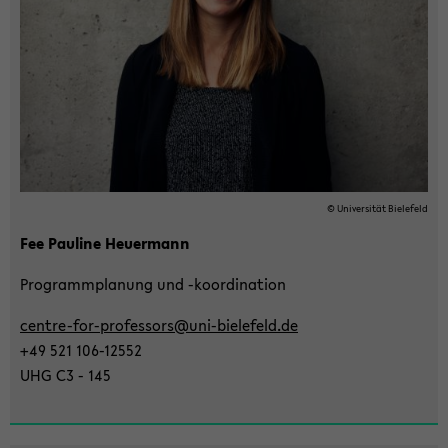
on
wech­
seln
© Uni­ver­si­tät Bie­le­feld
Fee Pau­li­ne Heu­er­mann
Pro­gramm­pla­nung und -​koordination
centre-​for-professors@uni-​bielefeld.de
+49 521 106-​12552
UHG C3 - 145