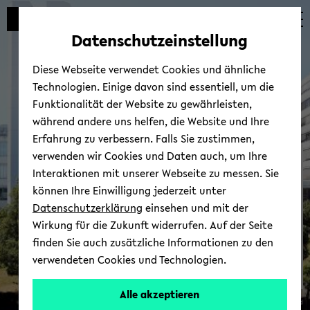
Automatische
zum
zum
zum
Inhaltswechsel
Hauptinhalt
Hauptmenü
Fußbereich
Datenschutzeinstellung
vermeiden
wechseln
wechseln
wechseln
Diese Webseite verwendet Cookies und ähnliche
Technologien. Einige davon sind essentiell, um die
Funktionalität der Website zu gewährleisten,
während andere uns helfen, die Website und Ihre
Erfahrung zu verbessern. Falls Sie zustimmen,
verwenden wir Cookies und Daten auch, um Ihre
Cent­re for Pro­fes­sors |
Interaktionen mit unserer Webseite zu messen. Sie
An­ge­bo­te
können Ihre Einwilligung jederzeit unter
Datenschutzerklärung
einsehen und mit der
Wirkung für die Zukunft widerrufen. Auf der Seite
finden Sie auch zusätzliche Informationen zu den
verwendeten Cookies und Technologien.
Alle akzeptieren
© Uni­ver­si­tät Bie­le­feld