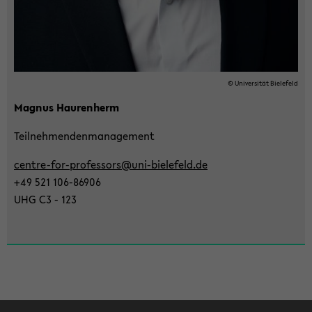
© Uni­ver­si­tät Bie­le­feld
Ma­gnus Hau­ren­herm
Teil­neh­men­den­ma­nage­ment
centre-​for-professors@uni-​bielefeld.de
+49 521 106-​86906
UHG C3 - 123