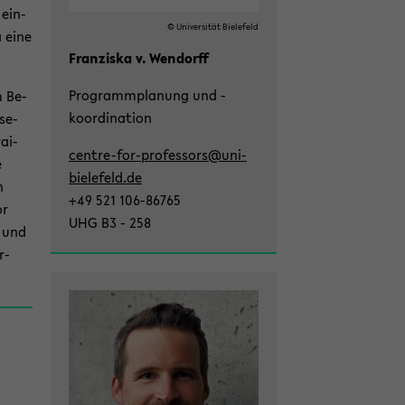
 ein­
© Uni­ver­si­tät Bie­le­feld
a eine
Fran­zis­ka v. Wen­dorff
Pro­gramm­pla­nung und -​
m Be­
koordination
­se­
rai­
centre-​for-professors@uni-​
e
bielefeld.de
h
+49 521 106-​86765
or
UHG B3 - 258
n und
r­