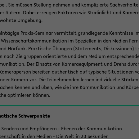
bei. Sie müs­sen Stel­lung neh­men und kom­pli­zier­te Sach­ver­hal­te
er­läu­tern. Dabei er­zeu­gen Fak­to­ren wie Stu­dio­licht und Ka­me­r
­wohn­te Um­ge­bung.
in­tä­gi­ge Praxis-​Seminar ver­mit­telt grund­le­gen­de Kennt­nis­se i
 Wis­sen­schafts­kom­mu­ni­ka­ti­on im Spe­zi­el­len in den Me­di­en Fern
nd Hör­funk. Prak­ti­sche Übun­gen (State­ments, Dis­kus­sio­nen) t
en nach Ziel­grup­pen ori­en­tier­te und dem Me­di­um ent­spre­chen­d
u­ni­ka­ti­on. Der Ein­satz von Ka­me­rae­quip­ment und Drehs durc
Ka­me­ra­per­son be­rei­ten au­then­tisch auf ty­pi­sche Si­tua­tio­nen v
en­der Ka­me­ra vor. Die Teil­neh­men­den ler­nen in­di­vi­du­el­le Stär­ke
­chen ken­nen und üben, wie sie ihre Kom­mu­ni­ka­ti­on und Kör­pe
che op­ti­mie­ren kön­nen.
a­ti­sche Schwer­punk­te
 Sen­dern und Emp­fän­gern - Ebe­nen der Kom­mu­ni­ka­ti­on
­sen­schaft in den Me­di­en - Die Welt in 30 Se­kun­den