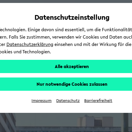
Automatische
zum
zum
zum
Inhaltswechsel
Hauptinhalt
Hauptmenü
Fußbereich
Datenschutzeinstellung
vermeiden
wechseln
wechseln
wechseln
chnologien. Einige davon sind essentiell, um die Funktionalit
sern. Falls Sie zustimmen, verwenden wir Cookies und Daten auc
nter
Datenschutzerklärung
einsehen und mit der Wirkung für die 
ookies und Technologien.
Alle akzeptieren
Nur notwendige Cookies zulassen
Impressum
Datenschutz
Barrierefreiheit