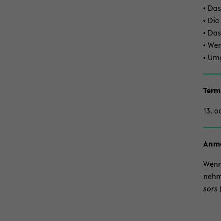
• Das
• Die
• Das
• Wen
• Um­
Ter­m
13. o
An­m
Wenn 
neh­
sors