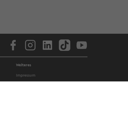
Face­book
In­sta­gram
Lin­ke­dIn
Tik­Tok
You­tube
Weiteres
Im­pres­sum
Da­ten­schutz
Bar­rie­re­frei­heit
Amt­li­che Be­kannt­ma­chun­gen und Ge­
set­ze
Letz­te Ak­tua­li­sie­rung: 27. März 2025
©
Uni­ver­si­tät Bie­le­feld