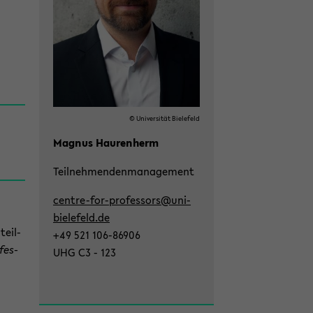
© Uni­ver­si­tät Bie­le­feld
Ma­gnus Hau­ren­herm
Teil­neh­men­den­ma­nage­ment
centre-​for-professors@uni-​
bielefeld.de
teil­
+49 521 106-​86906
­fes­
UHG C3 - 123