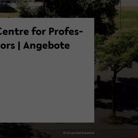
Cent­re for Pro­fes­
ors | An­ge­bo­te
© Uni­ver­si­tät Bie­le­feld