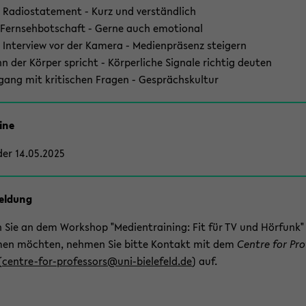
 Ra­dio­state­ment - Kurz und ver­ständ­lich
 Fern­seh­bot­schaft - Gerne auch emo­tio­nal
 In­ter­view vor der Ka­me­ra - Me­di­en­prä­senz stei­gern
n der Kör­per spricht - Kör­per­li­che Si­gna­le rich­tig deu­ten
gang mit kri­ti­schen Fra­gen - Ge­sprächs­kul­tur
i­ne
der 14.05.2025
el­dung
Sie an dem Work­shop "Me­di­en­trai­ning: Fit für TV und Hör­funk" 
men möch­ten, neh­men Sie bitte Kon­takt mit dem
Cent­re for Pro
(
centre-​for-professors@uni-​bielefeld.de
) auf.