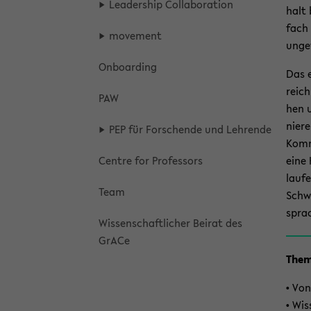
Lea­der­ship Col­la­bo­ra­ti­on
halt 
fach 
mo­vement
un­ge
On­boar­ding
Das e
reich
PAW
hen u
nie­r
PEP für For­schen­de und Leh­ren­de
Kom­m
Cent­re for Pro­fes­sors
eine 
lau­f
Team
Schwä
spra­
Wis­sen­schaft­li­cher Bei­rat des
GrACe
The­m
• Von
• Wis