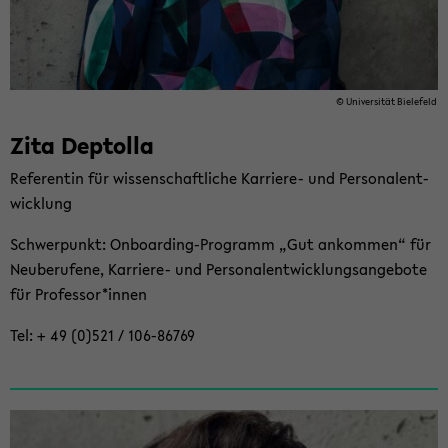
© Uni­ver­si­tät Bie­le­feld
Zita Dep­tol­la
Re­fe­ren­tin für wis­sen­schaft­li­che Karriere-​ und Per­so­nal­ent­
wick­lung
Schwer­punkt: Onboarding-​Programm „Gut an­kom­men“ für
Neu­be­ru­fe­ne, Karriere-​ und Per­so­nal­ent­wick­lungs­an­ge­bo­te
für Pro­fes­sor*innen
Tel: + 49 (0)521 / 106-​86769