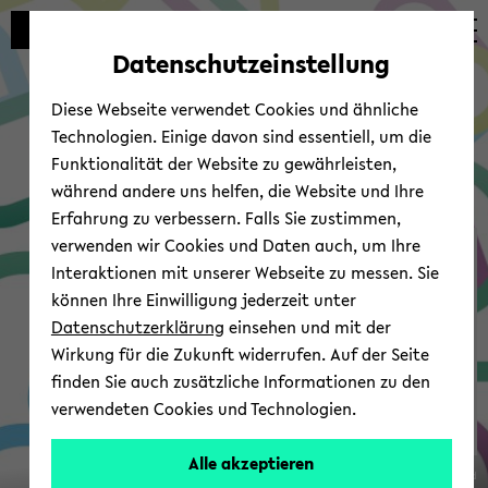
Automatische
zum
zum
zum
Inhaltswechsel
Hauptinhalt
Hauptmenü
Fußbereich
Datenschutzeinstellung
vermeiden
wechseln
wechseln
wechseln
Diese Webseite verwendet Cookies und ähnliche
Technologien. Einige davon sind essentiell, um die
Funktionalität der Website zu gewährleisten,
während andere uns helfen, die Website und Ihre
Erfahrung zu verbessern. Falls Sie zustimmen,
verwenden wir Cookies und Daten auch, um Ihre
Cent­re for Pro­fes­sors |
Interaktionen mit unserer Webseite zu messen. Sie
Team
können Ihre Einwilligung jederzeit unter
Datenschutzerklärung
einsehen und mit der
Wirkung für die Zukunft widerrufen. Auf der Seite
finden Sie auch zusätzliche Informationen zu den
verwendeten Cookies und Technologien.
Alle akzeptieren
© Uni­ver­si­tät Bie­le­feld