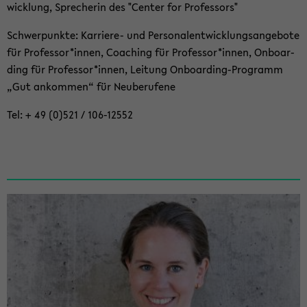
wick­lung, Spre­che­rin des "Cen­ter for Pro­fes­sors"
Schwer­punk­te: Karriere-​ und Per­so­nal­ent­wick­lungs­an­ge­bo­te
für Pro­fes­sor*innen, Coa­ching für Pro­fes­sor*innen, On­boar­
ding für Pro­fes­sor*innen, Lei­tung Onboarding-​Programm
„Gut an­kom­men“ für Neu­be­ru­fe­ne
Tel: + 49 (0)521 / 106-​12552