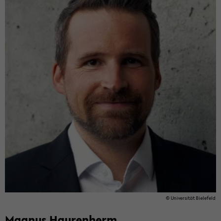
© Uni­ver­si­tät Bie­le­feld
Ma­gnus Hau­ren­herm