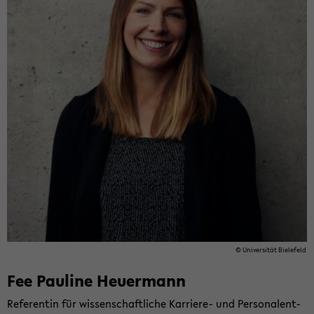
© Uni­ver­si­tät Bie­le­feld
Fee Pau­li­ne Heu­er­mann
Re­fe­ren­tin für wis­sen­schaft­li­che Karriere-​ und Per­so­nal­ent­