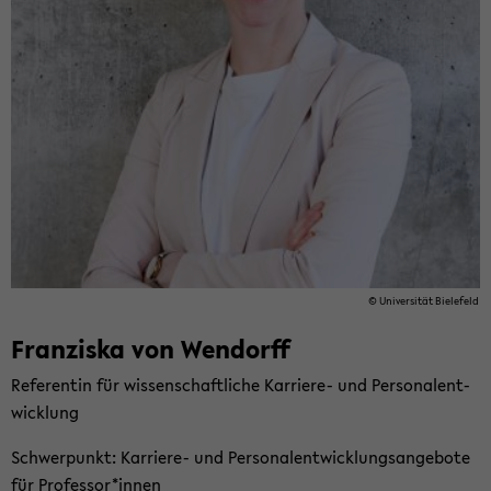
© Uni­ver­si­tät Bie­le­feld
Fran­zis­ka von Wen­dorff
Re­fe­ren­tin für wis­sen­schaft­li­che Karriere-​ und Per­so­nal­ent­
wick­lung
Schwer­punkt: Karriere-​ und Per­so­nal­ent­wick­lungs­an­ge­bo­te
für Pro­fes­sor*innen