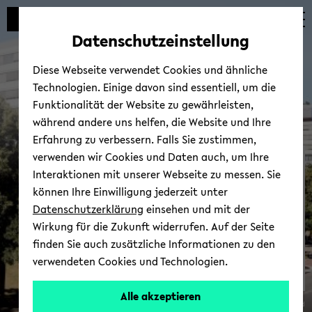
Automatische
zum
zum
zum
Inhaltswechsel
Hauptinhalt
Hauptmenü
Fußbereich
Datenschutzeinstellung
vermeiden
wechseln
wechseln
wechseln
Diese Webseite verwendet Cookies und ähnliche
Technologien. Einige davon sind essentiell, um die
Funktionalität der Website zu gewährleisten,
während andere uns helfen, die Website und Ihre
Erfahrung zu verbessern. Falls Sie zustimmen,
verwenden wir Cookies und Daten auch, um Ihre
Per­so­nal­rat
Interaktionen mit unserer Webseite zu messen. Sie
können Ihre Einwilligung jederzeit unter
Datenschutzerklärung
einsehen und mit der
Wirkung für die Zukunft widerrufen. Auf der Seite
finden Sie auch zusätzliche Informationen zu den
verwendeten Cookies und Technologien.
Alle akzeptieren
© Uni­ver­si­tät Bie­le­feld