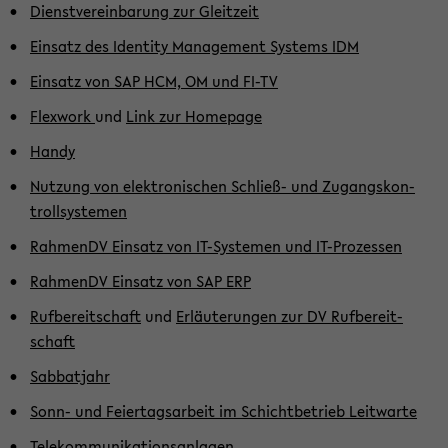
Dienst­ver­ein­ba­rung zur Gleit­zeit
Ein­satz des Iden­ti­ty Ma­nage­ment Sys­tems IDM
Ein­satz von SAP HCM, OM und FI-TV
Flex­work
und
Link zur Home­page
Handy
Nut­zung von elek­tro­ni­schen Schließ-​ und Zu­gangs­kon­
troll­sys­te­men
Rah­menDV Ein­satz von IT-​Systemen und IT-​Prozessen
Rah­menDV Ein­satz von SAP ERP
Ruf­be­reit­schaft
und
Er­läu­te­run­gen zur DV Ruf­be­reit­
schaft
Sab­bat­jahr
Sonn- und Fei­er­tags­ar­beit im Schicht­be­trieb Leit­war­te
Te­le­kom­mu­ni­ka­ti­ons­an­la­gen