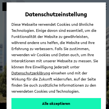
Automatische
skip
skip
skip
Inhaltswechsel
to
to
to
Datenschutzeinstellung
vermeiden
main
main
footer
content
menu
Diese Webseite verwendet Cookies und ähnliche
Technologien. Einige davon sind essentiell, um die
Funktionalität der Website zu gewährleisten,
während andere uns helfen, die Website und Ihre
Erfahrung zu verbessern. Falls Sie zustimmen,
verwenden wir Cookies und Daten auch, um Ihre
Per­so­nal­rat
Interaktionen mit unserer Webseite zu messen. Sie
können Ihre Einwilligung jederzeit unter
Datenschutzerklärung
einsehen und mit der
Wirkung für die Zukunft widerrufen. Auf der Seite
finden Sie auch zusätzliche Informationen zu den
verwendeten Cookies und Technologien.
Alle akzeptieren
© Uni­ver­si­tät Bie­le­feld