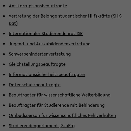
An­ti­kor­rup­ti­ons­be­auf­trag­te
Ver­tre­tung der Be­lan­ge stu­den­ti­scher Hilfs­kräf­te (SHK-​
Rat)
In­ter­na­tio­na­ler Stu­die­ren­den­rat ISR
Jugend-​ und Aus­zu­bil­den­den­ver­tre­tung
Schwer­be­hin­der­ten­ver­tre­tung
Gleich­stel­lungs­be­auf­trag­te
In­for­ma­ti­ons­si­cher­heits­be­auf­trag­ter
Da­ten­schutz­be­auf­trag­te
Be­auf­trag­ter für wis­sen­schaft­li­che Wei­ter­bil­dung
Be­auf­trag­ter für Stu­die­ren­de mit Be­hin­de­rung
Om­buds­per­son für wis­sen­schaft­li­ches Fehl­ver­hal­ten
Stu­die­ren­den­par­la­ment (StuPa)