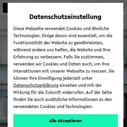
Automatische
zum
zum
zum
Inhaltswechsel
Hauptinhalt
Hauptmenü
Fußbereich
Datenschutzeinstellung
vermeiden
wechseln
wechseln
wechseln
Diese Webseite verwendet Cookies und ähnliche
Technologien. Einige davon sind essentiell, um die
Funktionalität der Website zu gewährleisten,
während andere uns helfen, die Website und Ihre
Erfahrung zu verbessern. Falls Sie zustimmen,
verwenden wir Cookies und Daten auch, um Ihre
Zen­tra­le Or­ga­ni­sa­ti­on
Interaktionen mit unserer Webseite zu messen. Sie
können Ihre Einwilligung jederzeit unter
Datenschutzerklärung
einsehen und mit der
Wirkung für die Zukunft widerrufen. Auf der Seite
finden Sie auch zusätzliche Informationen zu den
verwendeten Cookies und Technologien.
Alle akzeptieren
© Uni­ver­si­tät Bie­le­feld