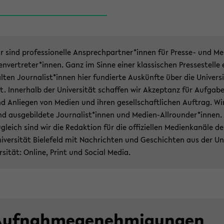
r sind pro­fes­sio­nel­le An­sprech­part­ner*innen für Presse-​ und Me
­en­ver­tre­ter*innen. Ganz im Sinne einer klas­si­schen Pres­se­stel­le 
l­ten Jour­na­list*innen hier fun­dier­te Aus­künf­te über die Uni­ver­si
t. In­ner­halb der Uni­ver­si­tät schaf­fen wir Ak­zep­tanz für Auf­ga­b
d An­lie­gen von Me­di­en und ihren ge­sell­schaft­li­chen Auf­trag. Wi
nd aus­ge­bil­de­te Jour­na­list*innen und Medien-​Allrounder*innen.
­gleich sind wir die Re­dak­ti­on für die of­fi­zi­el­len Me­di­en­ka­nä­le de
i­ver­si­tät Bie­le­feld mit Nach­rich­ten und Ge­schich­ten aus der Un
r­si­tät: On­line, Print und So­cial Media.
uf­nah­me­ge­neh­mi­gun­gen