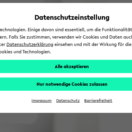
Automatische
zum
zum
zum
Inhaltswechsel
Hauptinhalt
Hauptmenü
Fußbereich
Datenschutzeinstellung
vermeiden
wechseln
wechseln
wechseln
chnologien. Einige davon sind essentiell, um die Funktionalit
sern. Falls Sie zustimmen, verwenden wir Cookies und Daten auc
nter
Datenschutzerklärung
einsehen und mit der Wirkung für die 
ookies und Technologien.
Alle akzeptieren
Nur notwendige Cookies zulassen
Impressum
Datenschutz
Barrierefreiheit