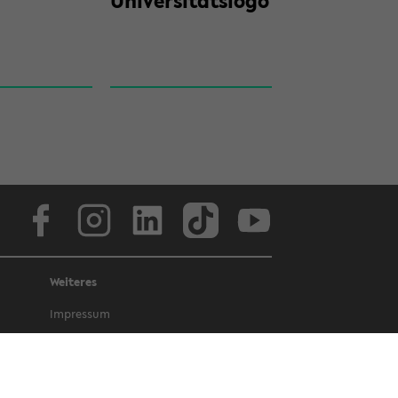
Uni­ver­si­täts­lo­go
Face­book
In­sta­gram
Lin­ke­dIn
Tik­Tok
You­tube
Weiteres
Im­pres­sum
Da­ten­schutz
Bar­rie­re­frei­heit
Amt­li­che Be­kannt­ma­chun­gen und Ge­