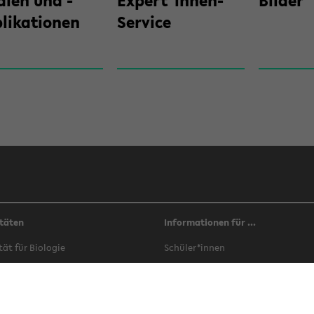
ien und ­
Ex­pert*innen-​
Bil­der
likationen
Service
täten
Informationen für ...
­tät für Bio­lo­gie
Schü­ler*innen
­tät für Che­mie
Stu­di­en­in­ter­es­sier­te
­tät für Er­zie­hungs­wis­sen­schaft
Stu­die­ren­de
­tät für Ge­schichts­wis­sen­schaft,
In­ter­na­tio­nals