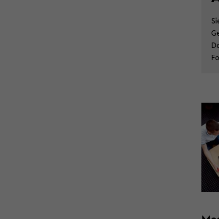
Si
Ge
Da
Fo