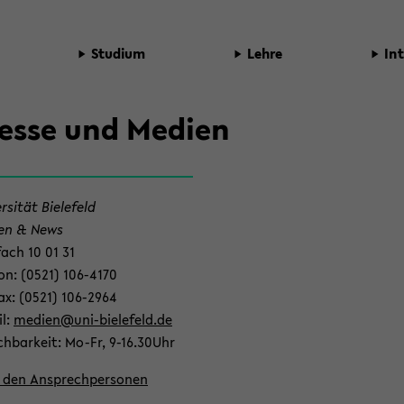
Stu­di­um
Lehre
In­
es­se und Me­di­en
r­si­tät Bie­le­feld
t­
­en & News
fach 10 01 31
­fon: (0521) 106-​4170
­fax: (0521) 106-​2964
il:
me­di­en@uni-​bielefeld.de
ich­bar­keit: Mo-Fr, 9-16.30Uhr
­
 den An­sprech­per­so­nen