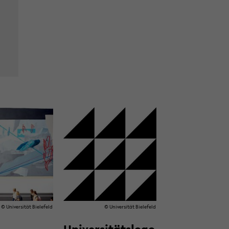
© Uni­ver­si­tät Bie­le­feld
© Uni­ver­si­tät Bie­le­feld