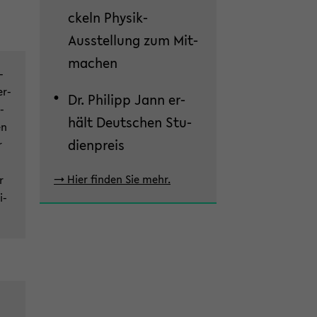
ckeln Physik-​
Ausstellung zum Mit­
ma­chen
­
er­
Dr. Phil­ipp Jann er­
­
hält Deut­schen Stu­
en
di­en­preis
r
-> Hier fin­den Sie mehr.
r
i­