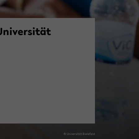
ni­ver­si­tät
© Uni­ver­si­tät Bie­le­feld