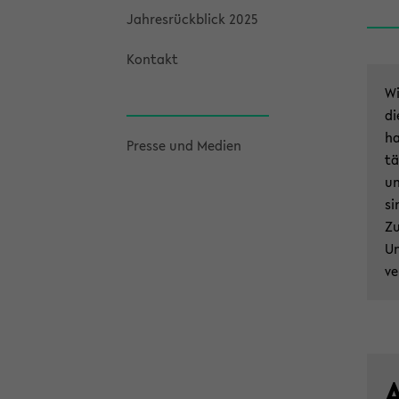
Jah­res­rück­blick 2025
Kon­takt
Wi
di
ha
Pres­se und Me­di­en
tä
un
si
Zu
Un
ve
A