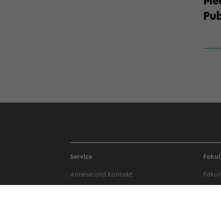
Med
Pub
Service
Fakul
An­rei­se und Kon­takt
Fa­kul
Be­wer­bung
Fa­kul
Bi­blio­thek
Fa­kul
Campus-​Bauen
Fa­kul