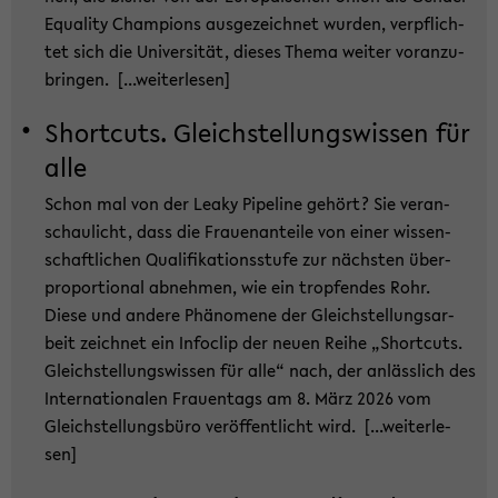
Equa­li­ty Cham­pions aus­ge­zeich­net wur­den, ver­pflich­
tet sich die Uni­ver­si­tät, die­ses Thema wei­ter vor­an­zu­
brin­gen.
[...wei­ter­le­sen]
Short­cuts. Gleich­stel­lungs­wis­sen für
alle
Schon mal von der Leaky Pipe­line ge­hört? Sie ver­an­
schau­licht, dass die Frau­en­an­tei­le von einer wis­sen­
schaft­li­chen Qua­li­fi­ka­ti­ons­stu­fe zur nächs­ten über­
pro­por­tio­nal ab­neh­men, wie ein trop­fen­des Rohr.
Diese und an­de­re Phä­no­me­ne der Gleich­stel­lungs­ar­
beit zeich­net ein In­fo­clip der neuen Reihe „Short­cuts.
Gleich­stel­lungs­wis­sen für alle“ nach, der an­läss­lich des
In­ter­na­tio­na­len Frau­en­tags am 8. März 2026 vom
Gleich­stel­lungs­bü­ro ver­öf­fent­licht wird.
[...wei­ter­le­
sen]