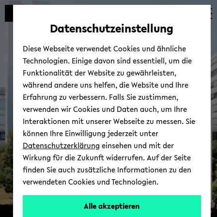
Automatische
zum
zum
zum
Inhaltswechsel
Hauptinhalt
Hauptmenü
Fußbereich
Datenschutzeinstellung
vermeiden
wechseln
wechseln
wechseln
Diese Webseite verwendet Cookies und ähnliche
Technologien. Einige davon sind essentiell, um die
Funktionalität der Website zu gewährleisten,
während andere uns helfen, die Website und Ihre
Erfahrung zu verbessern. Falls Sie zustimmen,
verwenden wir Cookies und Daten auch, um Ihre
Gleichstellungs­blog
Interaktionen mit unserer Webseite zu messen. Sie
können Ihre Einwilligung jederzeit unter
Datenschutzerklärung
einsehen und mit der
Wirkung für die Zukunft widerrufen. Auf der Seite
finden Sie auch zusätzliche Informationen zu den
verwendeten Cookies und Technologien.
Alle akzeptieren
© Uni­ver­si­tät Bie­le­feld