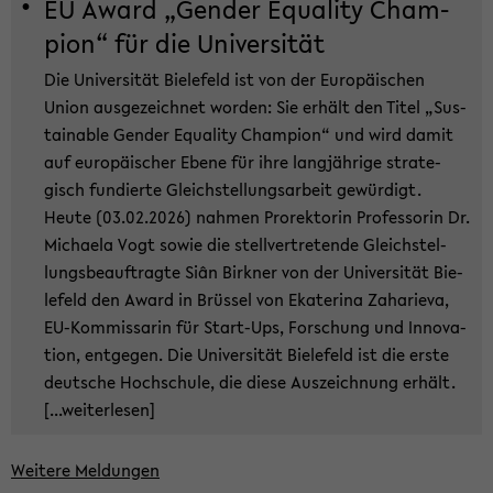
EU Award „Gen­der Equa­li­ty Cham­
pion“ für die Uni­ver­si­tät
Die Uni­ver­si­tät Bie­le­feld ist von der Eu­ro­päi­schen
Union aus­ge­zeich­net wor­den: Sie er­hält den Titel „Sus­
tain­able Gen­der Equa­li­ty Cham­pion“ und wird damit
auf eu­ro­päi­scher Ebene für ihre lang­jäh­ri­ge stra­te­
gisch fun­dier­te Gleich­stel­lungs­ar­beit ge­wür­digt.
Heute (03.02.2026) nah­men Pro­rek­to­rin Pro­fes­so­rin Dr.
Mi­chae­la Vogt sowie die stell­ver­tre­ten­de Gleich­stel­
lungs­be­auf­trag­te Siân Bir­kner von der Uni­ver­si­tät Bie­
le­feld den Award in Brüs­sel von Eka­te­ri­na Za­ha­rie­va,
EU-​Kommissarin für Start-​Ups, For­schung und In­no­va­
ti­on, ent­ge­gen. Die Uni­ver­si­tät Bie­le­feld ist die erste
deut­sche Hoch­schu­le, die diese Aus­zeich­nung er­hält.
[...wei­ter­le­sen]
Wei­te­re Mel­dun­gen