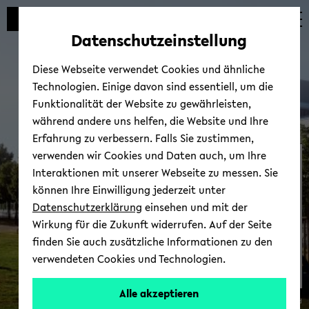
Automatische
skip
skip
skip
Inhaltswechsel
to
to
to
Datenschutzeinstellung
vermeiden
main
main
footer
content
menu
Diese Webseite verwendet Cookies und ähnliche
Technologien. Einige davon sind essentiell, um die
Funktionalität der Website zu gewährleisten,
während andere uns helfen, die Website und Ihre
Erfahrung zu verbessern. Falls Sie zustimmen,
verwenden wir Cookies und Daten auch, um Ihre
Er­fin­dun­gen und Schutz­
Interaktionen mit unserer Webseite zu messen. Sie
rech­te
können Ihre Einwilligung jederzeit unter
Datenschutzerklärung
einsehen und mit der
Wirkung für die Zukunft widerrufen. Auf der Seite
finden Sie auch zusätzliche Informationen zu den
verwendeten Cookies und Technologien.
Alle akzeptieren
© Uni­ver­si­tät Bie­le­feld