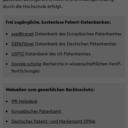
durch die Hoch­schu­le er­folgt.
Frei zu­gäng­li­che, kos­ten­lo­se Patent-​Datenbanken:
esp@cenet
Da­ten­bank des Eu­ro­päi­schen Pa­tent­am­tes
DE­PA­TIS­net
Da­ten­bank des Deut­schen Pa­tent­am­tes
USPTO
Da­ten­bank des US-​Patentamtes
Goog­le scholar
Re­cher­che in wis­sen­schaft­li­chen Ver­öf­
fent­li­chun­gen
Web­sei­ten zum ge­werb­li­chen Rechts­schutz:
IPR-​Helpdesk
Eu­ro­päi­sches Pa­tent­amt
Deut­sches Patent-​ und Mar­ken­amt DPMA