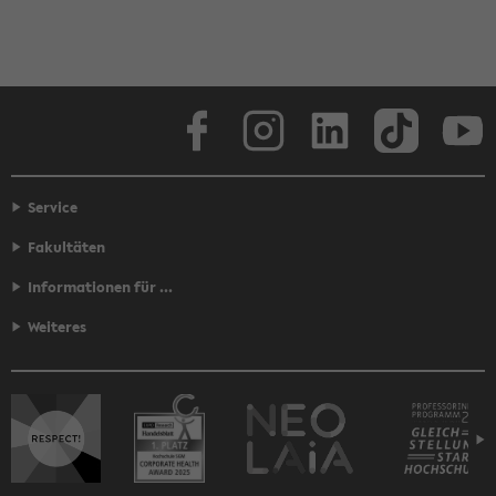
Face­book
In­sta­gram
Lin­ke­dIn
Tik­Tok
You
Service
Fakultäten
Informationen für ...
Weiteres