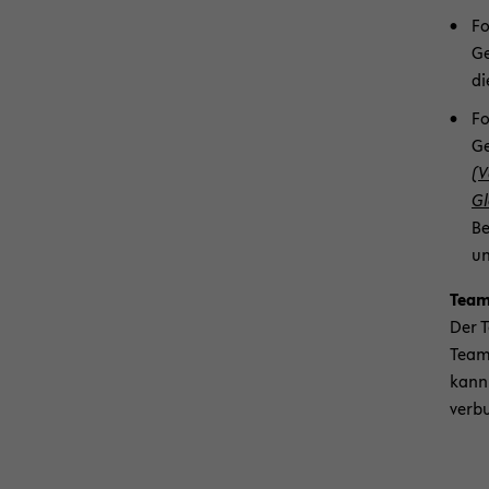
­F
Ge
di
­F
Ge
(V
Gl
Be
un
­Tea
Der T
Team
kann
verb