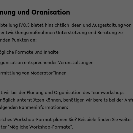
­nung und Ora­ni­sa­ti­on
Abteilung P/O.5 bietet hinsichtlich Ideen und Ausgestaltung von
entwicklungsmaßnahmen Unterstützung und Beratung zu
enden Punkten an:
g­li­che For­ma­te und In­hal­te
­ga­ni­sa­ti­on ent­spre­chen­der Ver­an­stal­tun­gen
r­mitt­lung von Mo­de­ra­tor*innen
it wir bei der Planung und Organisation des Teamworkshops
möglich unterstützen können, benötigen wir bereits bei der Anf
folgenden Rahmeninformationen:
l­ches Workshop-​Format pla­nen Sie? Bei­spie­le fin­den Sie wei­te
ter "Mög­li­che Workshop-​Formate".