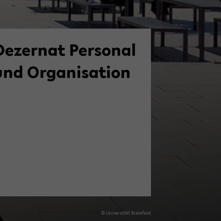
e­zer­nat Per­so­nal
nd Or­ga­ni­sa­ti­on
© Uni­ver­si­tät Bie­le­feld