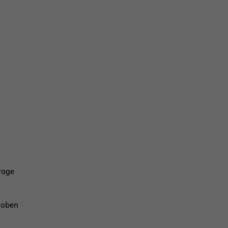
rage
r oben