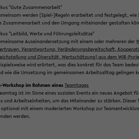
okus "Gute Zusammenarbeit"
meinsam werden (Spiel-)Regeln erarbeitet und festgelegt, wie 
e Zusammenarbeit und den Umgang miteinander gestalten kön
okus "Leitbild, Werte und Führungsleitsätze"
meinsame Auseinandersetzung mit einem oder mehreren der
W
ertrauen, Verantwortung, Veränderungsbereitschaft, Kooperat
eichstellung und Diversität, Wertschätzung)
aus dem WIR-Proje
ispielsweise wird erörtert, was dies konkret für das Team bedeu
d wie die Umsetzung im gemeinsamen Arbeitsalltag gelingen k
m-Workshop im Rahmen eines
Teamtages
eamtag ist im Sinne eines sozialen Events ein neues Angebot für
s und Arbeitseinheiten, um das Miteinander zu stärken. Dieser 
 optional mit einem moderierten Workshop zur Teamentwicklu
unden werden.