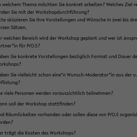
 wel­chem Thema möch­ten Sie kon­kret ar­bei­ten? Wel­ches Ziel v
n­den Sie mit der Work­shop­durch­füh­rung?
tte skiz­zie­ren Sie Ihre Vor­stel­lun­gen und Wün­sche in zwei bis dre
r­zen Sät­zen.
r wel­chen Be­reich wird der Work­shop ge­plant und wer ist An­sp
rt­ner*in für P/O.5?
ben Sie kon­kre­te Vor­stel­lun­gen be­züg­lich For­mat und Dauer d
rk­shops?
ben Sie viel­leicht schon eine*n Wunsch-​Moderator*in aus der u.
f­lis­tung?
e viele Per­so­nen wer­den vor­aus­sicht­lich teil­neh­men?
nn soll der Work­shop statt­fin­den?
nd Räumli­ck­ei­ten vor­han­den oder sol­len diese von P/O.5 or­ga­ni­s
r­den?
r trägt die Kos­ten des Work­shops?