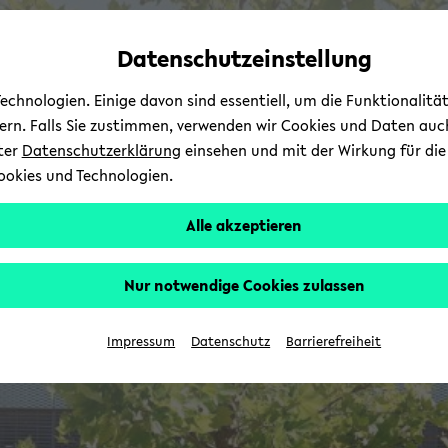
Automatische
zum
zum
zum
Inhaltswechsel
Hauptinhalt
Hauptmenü
Fußbereich
Datenschutzeinstellung
vermeiden
wechseln
wechseln
wechseln
chnologien. Einige davon sind essentiell, um die Funktionalit
sern. Falls Sie zustimmen, verwenden wir Cookies und Daten auc
nter
Datenschutzerklärung
einsehen und mit der Wirkung für die 
ookies und Technologien.
Alle akzeptieren
Nur notwendige Cookies zulassen
Impressum
Datenschutz
Barrierefreiheit