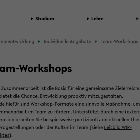
Stu­di­um
Lehre
d­
o­nal­ent­wick­lung
In­di­vi­du­el­le An­ge­bo­te
Team-​Workshops
b
­
am-​Workshops
­
e Zusammenarbeit ist die Basis für eine gemeinsame Zielerreich
t­
bietet die Chance, Entwicklung proaktiv mitzugestalten.
de hiefür sind Workshop-Formate eine sinnvolle Maßnahme, um
mmenarbeit im Team zu fördern. Unterstützt durch eine (exter
­
ation arbeiten Sie beispielsweise partizipativ an aktuellen Th
Fragestellungen oder der Kultur im Team (siehe
Leitbild WIR-
ektes
).