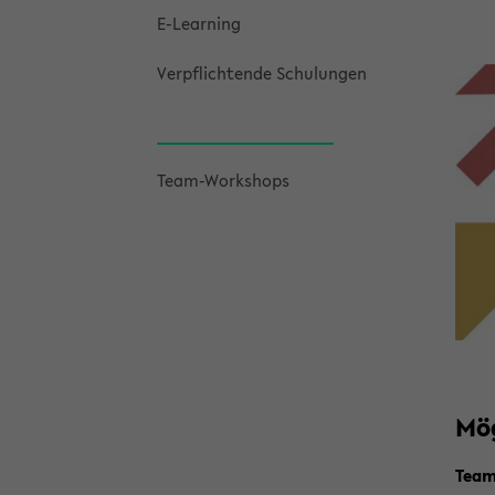
E-​Learning
Ver­pflich­ten­de Schu­lun­gen
Team-​Workshops
Mög
Team