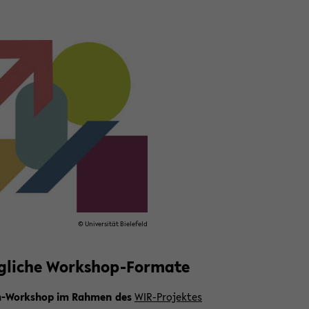
© Uni­ver­si­tät Bie­le­feld
­li­che Workshop-​Formate
-​Workshop im Rah­men des
WIR-​Projektes