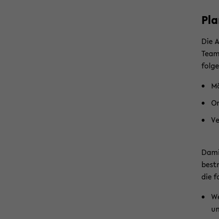
Pla
­Die 
Team
folg
Mö
Or
Ve
­Dam
best
die 
We
un