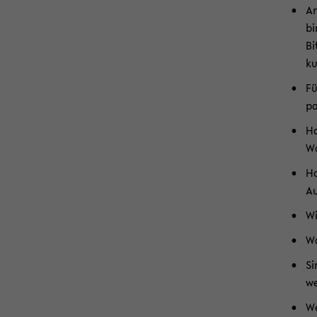
An
bi
Bi
ku
Fü
pa
Ha
Wo
Ha
Au
Wi
Wa
Si
we
We