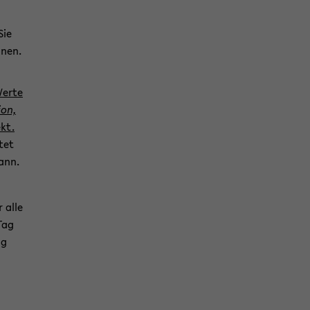
Sie
nen.
erte
ion,
kt.
tet
ann.
 alle
Tag
ng