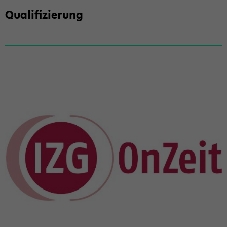
Qua­li­fi­zie­rung