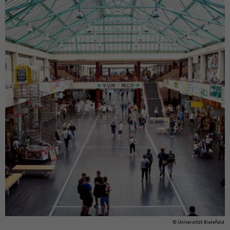
© Uni­ver­si­tät Bie­le­feld