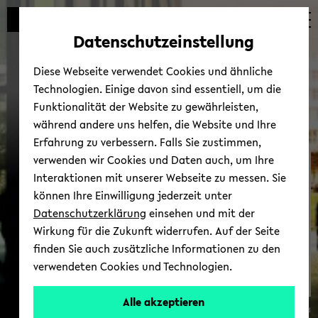
Automatische
zum
zum
zum
Inhaltswechsel
Hauptinhalt
Hauptmenü
Fußbereich
Datenschutzeinstellung
vermeiden
wechseln
wechseln
wechseln
Diese Webseite verwendet Cookies und ähnliche
Technologien. Einige davon sind essentiell, um die
Funktionalität der Website zu gewährleisten,
während andere uns helfen, die Website und Ihre
Erfahrung zu verbessern. Falls Sie zustimmen,
verwenden wir Cookies und Daten auch, um Ihre
Interdisziplinäres
Interaktionen mit unserer Webseite zu messen. Sie
Zentrum für
können Ihre Einwilligung jederzeit unter
Geschlechter­forschung
Datenschutzerklärung
einsehen und mit der
(IZG)
Wirkung für die Zukunft widerrufen. Auf der Seite
finden Sie auch zusätzliche Informationen zu den
verwendeten Cookies und Technologien.
Alle akzeptieren
© Uni­ver­si­tät Bie­le­feld