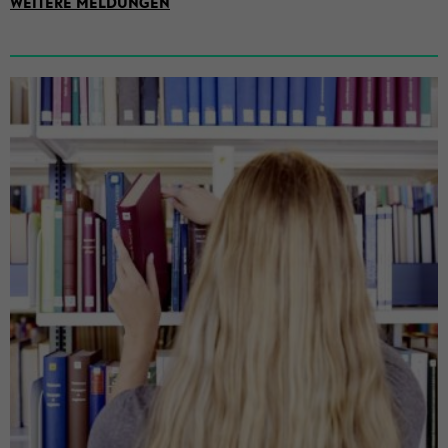
WEI­TE­RE MEL­DUN­GEN