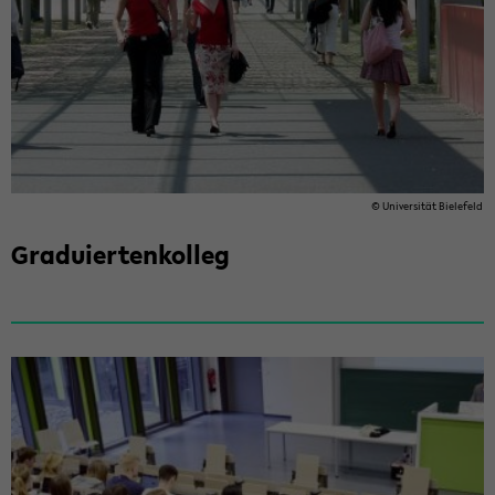
© Uni­ver­si­tät Bie­le­feld
Gra­du­ier­ten­kol­leg