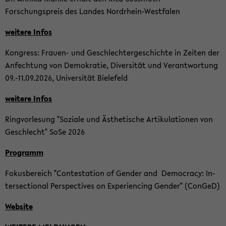
Forschungspreis des Lan­des Nordrhein-​Westfalen
wei­te­re Infos
Kon­gress: Frauen-​ und Ge­schlech­ter­ge­schich­te in Zei­ten der
An­fech­tung von De­mo­kra­tie, Di­ver­si­tät und Ver­ant­wor­tung
09.-11.09.2026, Uni­ver­si­tät Bie­le­feld
wei­te­re Infos
Ring­vor­le­sung "So­zia­le und Äs­the­ti­sche Ar­ti­ku­la­tio­nen von
Ge­schlecht" SoSe 2026
Pro­gramm
Fo­kus­be­reich "Con­te­sta­ti­on of Gen­der and De­mo­cra­cy: In­
ter­sec­tio­nal Per­spec­ti­ves on Ex­pe­ri­en­cing Gen­der" (Con­GeD)
Web­site