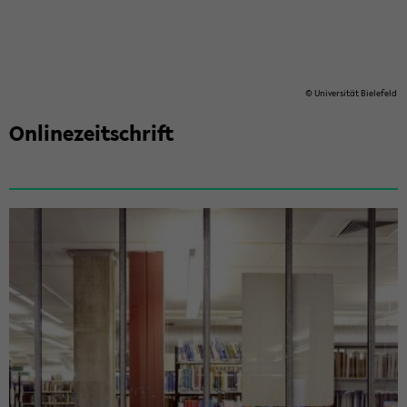
© Uni­ver­si­tät Bie­le­feld
On­line­zeit­schrift