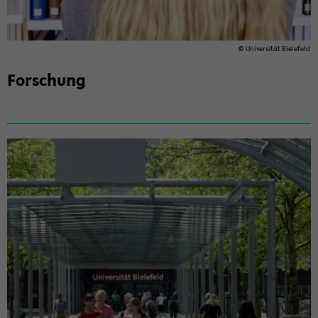
© Uni­ver­si­tät Bie­le­feld
For­schung