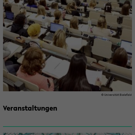
© Uni­ver­si­tät Bie­le­feld
Ver­an­stal­tun­gen