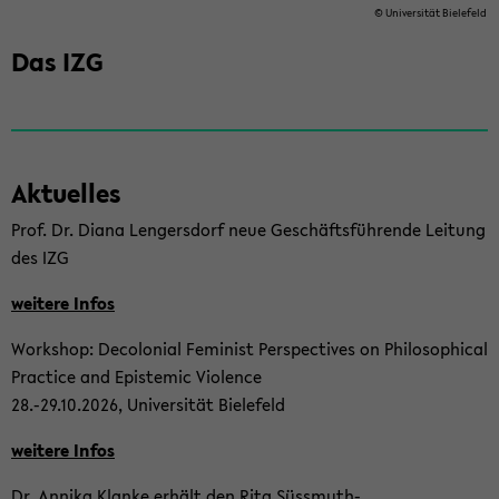
© Uni­ver­si­tät Bie­le­feld
Das IZG
Ak­tu­el­les
Prof. Dr. Diana Len­gers­dorf neue Ge­schäfts­füh­ren­de Lei­tung
des IZG
wei­te­re Infos
Work­shop: De­co­lo­ni­al Fe­mi­nist Per­spec­ti­ves on Phi­lo­so­phi­cal
Prac­ti­ce and Epis­temic Vio­lence
28.-29.10.2026, Uni­ver­si­tät Bie­le­feld
wei­te­re Infos
Dr. An­ni­ka Klanke er­hält den Rita Süssmuth-​