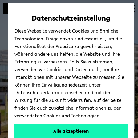
Automatische
zum
zum
zum
Inhaltswechsel
Hauptinhalt
Hauptmenü
Fußbereich
Datenschutzeinstellung
vermeiden
wechseln
wechseln
wechseln
Diese Webseite verwendet Cookies und ähnliche
Technologien. Einige davon sind essentiell, um die
Funktionalität der Website zu gewährleisten,
während andere uns helfen, die Website und Ihre
Erfahrung zu verbessern. Falls Sie zustimmen,
verwenden wir Cookies und Daten auch, um Ihre
Bewerbung &­ Beratung
Interaktionen mit unserer Webseite zu messen. Sie
können Ihre Einwilligung jederzeit unter
Datenschutzerklärung
einsehen und mit der
Wirkung für die Zukunft widerrufen. Auf der Seite
finden Sie auch zusätzliche Informationen zu den
verwendeten Cookies und Technologien.
Alle akzeptieren
© Uni­ver­si­tät Bie­le­feld