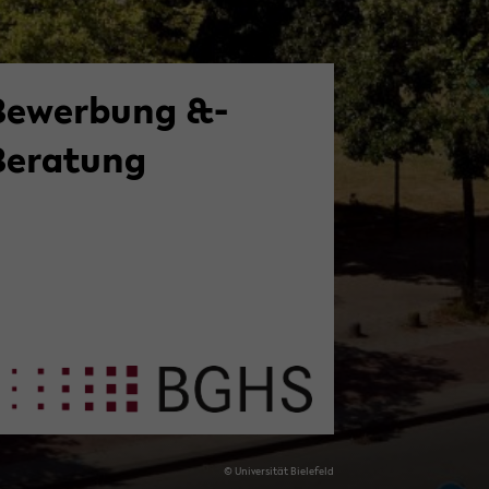
Bewerbung &­
Beratung
© Uni­ver­si­tät Bie­le­feld