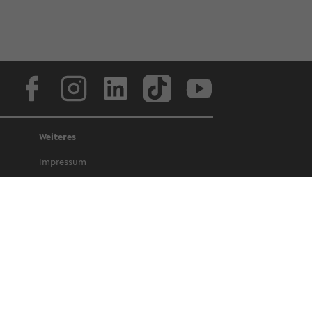
Face­book
In­sta­gram
Lin­ke­dIn
Tik­Tok
You­tube
Weiteres
Im­pres­sum
Da­ten­schutz
Bar­rie­re­frei­heit
Amt­li­che Be­kannt­ma­chun­gen und Ge­
set­ze
Letz­te Ak­tua­li­sie­rung: 13. April 2022
©
Uni­ver­si­tät Bie­le­feld