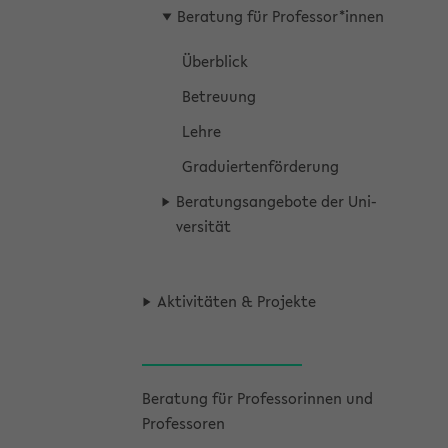
Be­ra­tung für Pro­fes­sor*innen
Über­blick
Be­treu­ung
Lehre
Gra­du­ier­ten­för­de­rung
Be­ra­tungs­an­ge­bo­te der Uni­
ver­si­tät
Ak­ti­vi­tä­ten & Pro­jek­te
Be­ra­tung für Pro­fes­so­rin­nen und
Pro­fes­so­ren