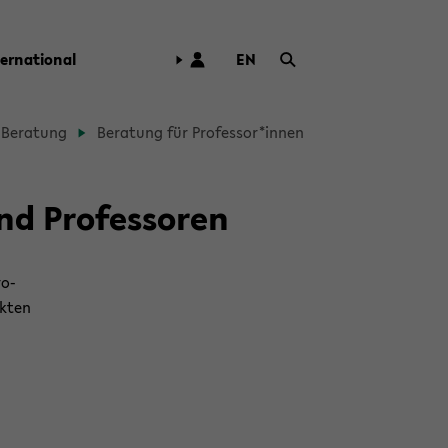
ter­na­tio­nal
EN
ZUR
ENG­
LI­
Be­ra­tung
Be­ra­tung für Pro­fes­sor*innen
SCHEN
SPRA­
CHE
nd Pro­fes­so­ren
WECH­
SELN
ro­
k­ten