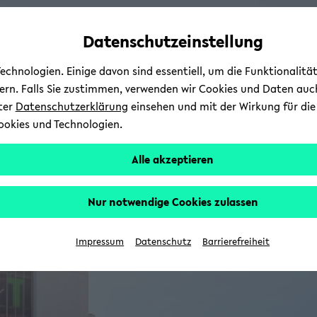
Automatische
zum
zum
zum
Inhaltswechsel
Hauptinhalt
Hauptmenü
Fußbereich
Datenschutzeinstellung
vermeiden
wechseln
wechseln
wechseln
chnologien. Einige davon sind essentiell, um die Funktionalit
sern. Falls Sie zustimmen, verwenden wir Cookies und Daten auc
nter
Datenschutzerklärung
einsehen und mit der Wirkung für die 
ookies und Technologien.
Alle akzeptieren
Nur notwendige Cookies zulassen
Impressum
Datenschutz
Barrierefreiheit