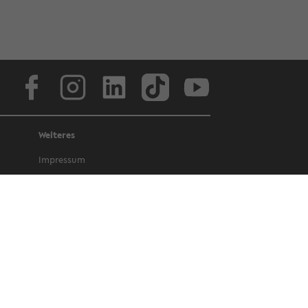
Face­book
In­sta­gram
Lin­ke­dIn
Tik­Tok
You­tube
Weiteres
Im­pres­sum
Da­ten­schutz
Bar­rie­re­frei­heit
Amt­li­che Be­kannt­ma­chun­gen und Ge­
set­ze
Letz­te Ak­tua­li­sie­rung: 13. April 2022
©
Uni­ver­si­tät Bie­le­feld