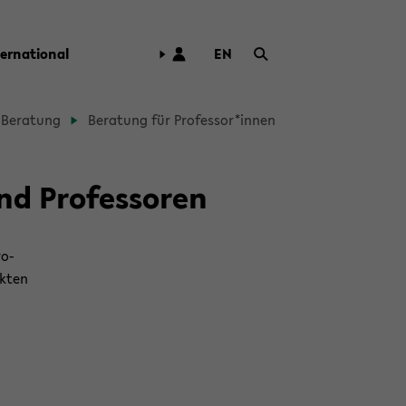
ter­na­tio­nal
EN
ZUR
ENG­
LI­
Be­ra­tung
Be­ra­tung für Pro­fes­sor*innen
SCHEN
SPRA­
CHE
nd Pro­fes­so­ren
WECH­
SELN
ro­
k­ten