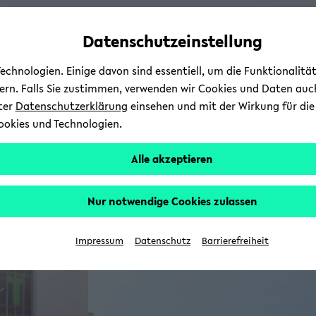
Automatische
zum
zum
zum
Inhaltswechsel
Hauptinhalt
Hauptmenü
Fußbereich
Datenschutzeinstellung
vermeiden
wechseln
wechseln
wechseln
chnologien. Einige davon sind essentiell, um die Funktionalit
sern. Falls Sie zustimmen, verwenden wir Cookies und Daten auc
nter
Datenschutzerklärung
einsehen und mit der Wirkung für die 
ookies und Technologien.
Alle akzeptieren
Nur notwendige Cookies zulassen
Impressum
Datenschutz
Barrierefreiheit