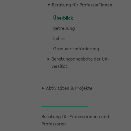
Be­ra­tung für Pro­fes­sor*innen
Über­blick
Be­treu­ung
Lehre
Gra­du­ier­ten­för­de­rung
Be­ra­tungs­an­ge­bo­te der Uni­
ver­si­tät
Ak­ti­vi­tä­ten & Pro­jek­te
Be­ra­tung für Pro­fes­so­rin­nen und
Pro­fes­so­ren