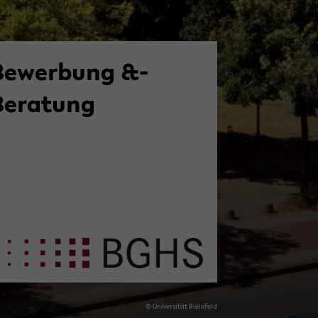
Bewerbung &­
Beratung
© Uni­ver­si­tät Bie­le­feld