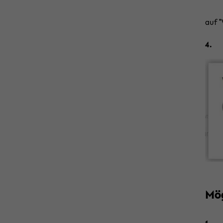
auf "
4.
Mög
1.