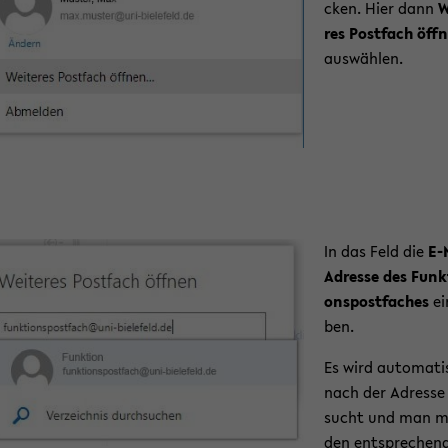
cken. Hier dann
W
res Post­fach öff­n
aus­wäh­len.
In das Feld die
E-​
Adresse des Funk­
ons­post­fa­ches
ei
ben.
Es wird au­to­ma­t
nach der Adres­se
sucht und man m
den ent­spre­chen­