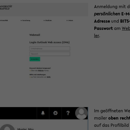
An­mel­dung mit d
per­sön­li­chen
E-​M
Adresse
und
BITS
Pass­wort
am
Web
ler
.
Im ge­öff­ne­ten W
mai­ler
oben rech
auf das Pro­fil­bild 