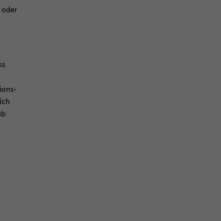
n oder
ss
ons-​
ich
ab