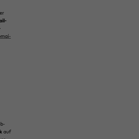
er
ail-
-
­mai­
eb­
ck
auf