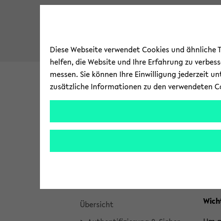
Diese Webseite verwendet Cookies und ähnliche Te
helfen, die Website und Ihre Erfahrung zu verbes
messen. Sie können Ihre Einwilligung jederzeit u
zusätzliche Informationen zu den verwendeten C
Uni­ver­si­tät
For­schung
zum
Brea
Bie­l
Bie­le­fel­der IT-​Servicezentrum
Hauptinhalt
crum
wechseln
über
Ak­tu­el­le Mel­dun­gen
Fu
sprin
gen
Ser­vices
und
zum
Wich­
Über­sicht
Haup