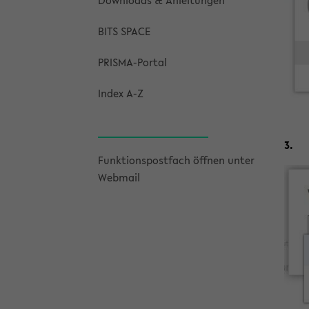
Down­loads & An­lei­tun­gen
BITS SPACE
PRISMA-​Portal
Index A-Z
3.
Funk­ti­ons­post­fach öff­nen unter
Web­mail