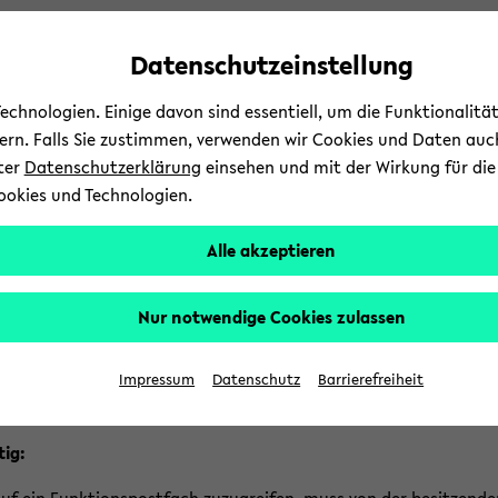
Automatische
zum
zum
zum
Inhaltswechsel
Hauptinhalt
Hauptmenü
Fußbereich
Datenschutzeinstellung
vermeiden
wechseln
wechseln
wechseln
chnologien. Einige davon sind essentiell, um die Funktionalit
sern. Falls Sie zustimmen, verwenden wir Cookies und Daten auc
nter
Datenschutzerklärung
einsehen und mit der Wirkung für die 
ookies und Technologien.
Stu­di­um
Lehre
In­
Alle akzeptieren
d­
e­fel­der IT-​Servicezentrum
Ser­vices
Kom­mu­ni­ka­ti­on & Zu­
b
Nur notwendige Cookies zulassen
­
nk­ti­ons­post­fach öff­nen un
­
Impressum
Datenschutz
Barrierefreiheit
tig:
t­