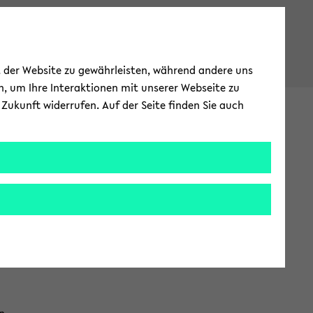
ät der Website zu gewährleisten, während andere uns
h, um Ihre Interaktionen mit unserer Webseite zu
Zukunft widerrufen. Auf der Seite finden Sie auch
ter­na­tio­nal
EN
ZUR
ENG­
LI­
sam­men­ar­beit
E-​Mail und Ka­len­der
SCHEN
SPRA­
CHE
ter Web­mail
WECH­
SELN