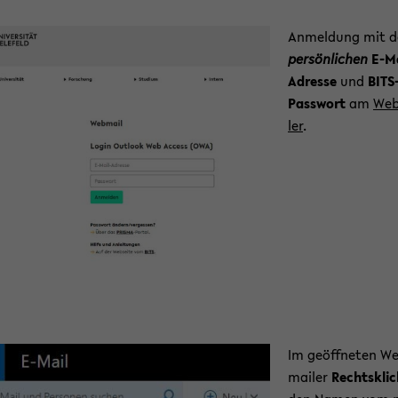
An­mel­dung mit d
per­sön­li­chen
E-​M
Adresse
und
BITS
Pass­wort
am
Web
ler
.
Im ge­öff­ne­ten W
mai­ler
Rechts­kli