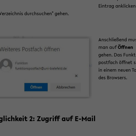
Ein­trag an­kli­cke
Ver­zeich­nis durch­su­chen" gehen.
An­schlie­ßend mu
man auf
Öff­nen
gehen. Das Funkti
postfach öff­net s
in einem neuen T
des Brow­sers.
­lich­keit 2: Zu­griff auf E-​Mail