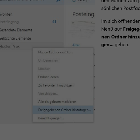
den Namen vom p
sön­li­chen Post­fa
Im sich öff­nen­de
Menü auf
Frei­ge­g
nen Ord­ner hin­zu
gen...
gehen.