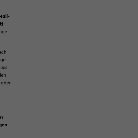
Mail-
ti­
n­ge­
isch
 ge­
uss
den
n oder
ss
­gen