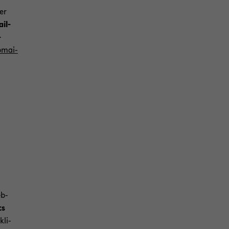
er
ail-
-
­mai­
eb­
ts
kli­