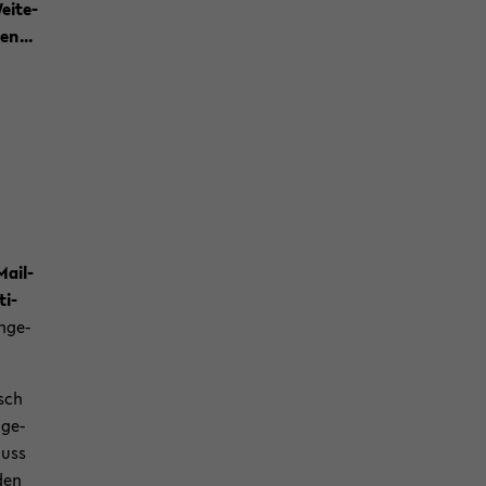
ei­te­
en...
Mail-
ti­
n­ge­
isch
 ge­
uss
den