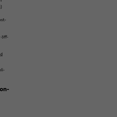
en
g)
ost­
 öff­
nd
li­
Kon­