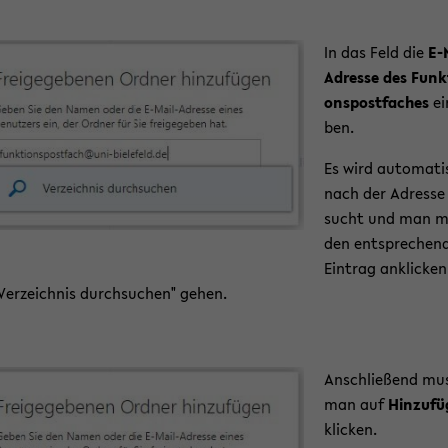
In das Feld die
E-​
Adresse des Funk­
ons­post­fa­ches
ei
ben.
Es wird au­to­ma­t
nach der Adres­se
sucht und man m
den ent­spre­chen­
Ein­trag an­kli­cke
Ver­zeich­nis durch­su­chen" gehen.
An­schlie­ßend mu
man auf
Hin­zu­fü
kli­cken.