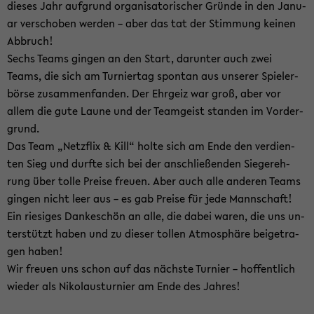
die­ses Jahr auf­grund or­ga­ni­sa­to­ri­scher Grün­de in den Ja­nu­
ar ver­scho­ben wer­den – aber das tat der Stim­mung kei­nen
Ab­bruch!
Sechs Teams gin­gen an den Start, dar­un­ter auch zwei
Teams, die sich am Tur­nier­tag spon­tan aus un­se­rer Spie­ler­
bör­se zu­sam­men­fan­den. Der Ehr­geiz war groß, aber vor
allem die gute Laune und der Team­geist stan­den im Vor­der­
grund.
Das Team „Netz­flix & Kill“ holte sich am Ende den ver­dien­
ten Sieg und durf­te sich bei der an­schlie­ßen­den Sie­ger­eh­
rung über tolle Prei­se freu­en. Aber auch alle an­de­ren Teams
gin­gen nicht leer aus – es gab Prei­se für jede Mann­schaft!
Ein rie­si­ges Dan­ke­schön an alle, die dabei waren, die uns un­
ter­stützt haben und zu die­ser tol­len At­mo­sphä­re bei­getra­
gen haben!
Wir freu­en uns schon auf das nächs­te Tur­nier – hof­fent­lich
wie­der als Ni­ko­laus­tur­nier am Ende des Jah­res!