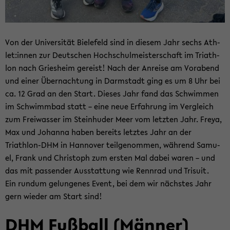
Von der Uni­ver­si­tät Bie­le­feld sind in die­sem Jahr sechs Ath­
let:innen zur Deut­schen Hoch­schul­meis­ter­schaft im Tri­ath­
lon nach Gries­heim ge­reist! Nach der An­rei­se am Vor­abend
und einer Über­nach­tung in Darm­stadt ging es um 8 Uhr bei
ca. 12 Grad an den Start. Die­ses Jahr fand das Schwim­men
im Schwimm­bad statt – eine neue Er­fah­rung im Ver­gleich
zum Frei­was­ser im Stein­hu­der Meer vom letz­ten Jahr. Freya,
Max und Jo­han­na haben be­reits letz­tes Jahr an der
Triathlon-​DHM in Han­no­ver teil­ge­nom­men, wäh­rend Sa­mu­
el, Frank und Chris­toph zum ers­ten Mal dabei waren – und
das mit pas­sen­der Aus­stat­tung wie Renn­rad und Tri­su­it.
Ein rund­um ge­lun­ge­nes Event, bei dem wir nächs­tes Jahr
gern wie­der am Start sind!
DHM Fuß­ball (Män­ner)