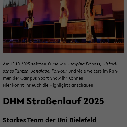
Am 15.10.2025 zeig­ten Kurse wie
Jum­ping Fit­ness, His­to­ri­
sches Tan­zen, Jon­gla­ge, Par­kour
und viele wei­te­re im Rah­
men der Cam­pus Sport Show ihr Kön­nen!
Hier
könnt ihr euch die High­lights an­schau­en!
DHM Stra­ßen­lauf 2025
Star­kes Team der Uni Bie­le­feld