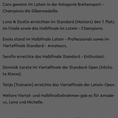
Caro ge­wann im La­tein in der Ka­te­go­rie Brei­ten­sport –
Cham­pions die Sil­ber­me­dail­le.
Luna & Dus­tin er­reich­ten im Stan­dard (Mas­ters) den 7. Platz
im Fi­na­le sowie das Halb­fi­na­le im La­tein – Cham­pions.
Enola stand im Halb­fi­na­le La­tein – Pro­fes­sio­nals sowie im
Vier­tel­fi­na­le Stan­dard – Ama­teurs.
Sera­fin er­reich­te das Halb­fi­na­le Stan­dard – En­thu­si­ast.
Do­mi­nik tanz­te im Vier­tel­fi­na­le der Standard-​Open (höchs­
te Klas­se).
Tanja (Trai­ne­rin) er­reich­te das Vier­tel­fi­na­le der Latein-​Open.
Wei­te­re Viertel-​ und Halb­fi­nal­teil­nah­men gab es für Ama­de­
us, Lena und Mi­chel­le.