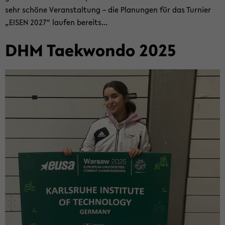
sehr schö­ne Ver­an­stal­tung – die Pla­nun­gen für das Tur­nier
„EISEN 2027“ lau­fen be­reits...
DHM Tae­kwon­do 2025