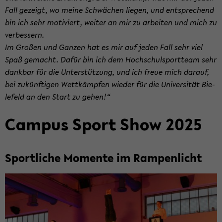
Fall ge­zeigt, wo meine Schwä­chen lie­gen, und ent­spre­chend
bin ich sehr mo­ti­viert, wei­ter an mir zu ar­bei­ten und mich zu
ver­bes­sern.
Im Gro­ßen und Gan­zen hat es mir auf jeden Fall sehr viel
Spaß ge­macht. Dafür bin ich dem Hoch­schul­sport­team sehr
dank­bar für die Un­ter­stüt­zung, und ich freue mich dar­auf,
bei zu­künf­ti­gen Wett­kämp­fen wie­der für die Uni­ver­si­tät Bie­
le­feld an den Start zu gehen!“
Cam­pus Sport Show 2025
Sport­li­che Mo­men­te im Ram­pen­licht