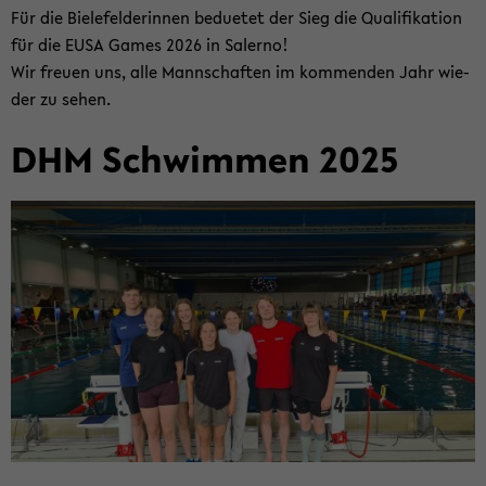
Für die Bie­le­fel­de­rin­nen be­due­tet der Sieg die Qua­li­fi­ka­ti­on
für die EUSA Games 2026 in Sa­ler­no!
Wir freu­en uns, alle Mann­schaf­ten im kom­men­den Jahr wie­
der zu sehen.
DHM Schwim­men 2025