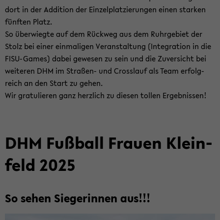
dort in der Ad­di­ti­on der Ein­zel­plat­zie­run­gen einen star­ken
fünf­ten Platz.
So über­wieg­te auf dem Rück­weg aus dem Ruhr­ge­biet der
Stolz bei einer ein­ma­li­gen Ver­an­stal­tung (In­te­gra­ti­on in die
FISU-​Games) dabei ge­we­sen zu sein und die Zu­ver­sicht bei
wei­te­ren DHM im Straßen-​ und Cross­lauf als Team er­folg­
reich an den Start zu gehen.
Wir gra­tu­lie­ren ganz herz­lich zu die­sen tol­len Er­geb­nis­sen!
DHM Fuß­ball Frau­en Klein­
feld 2025
So sehen Sie­ge­rin­nen aus!!!