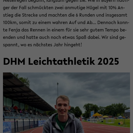
Nie­sel­re­gen be­gann, lang­sam gegen sie. Wie in Bay­ern häu­fi­
ger der Fall schmück­ten zwei an­mu­ti­ge Hügel mit 10% An­
stieg die Stre­cke und mach­ten die 6 Run­den und ins­ge­samt
100km, somit zu einem wah­ren Auf und Ab… Den­noch konn­
te Fenja das Ren­nen in einem für sie sehr gutem Tempo be­
en­den und hatte auch noch etwas Spaß dabei. Wir sind ge­
spannt, wo es nächs­tes Jahr hin­geht!
DHM Leicht­ath­le­tik 2025