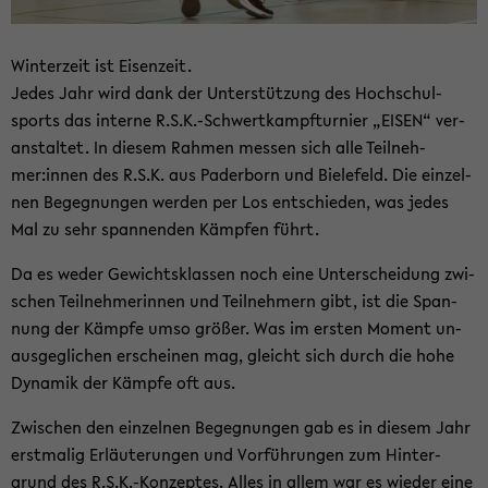
Win­ter­zeit ist Ei­sen­zeit.
Jedes Jahr wird dank der Un­ter­stüt­zung des Hoch­schul­
sports das in­ter­ne R.S.K.-​Schwertkampfturnier „EISEN“ ver­
an­stal­tet. In die­sem Rah­men mes­sen sich alle Teil­neh­
mer:innen des R.S.K. aus Pa­der­born und Bie­le­feld. Die ein­zel­
nen Be­geg­nun­gen wer­den per Los ent­schie­den, was jedes
Mal zu sehr span­nen­den Kämp­fen führt.
Da es weder Ge­wichts­klas­sen noch eine Un­ter­schei­dung zwi­
schen Teil­neh­me­rin­nen und Teil­neh­mern gibt, ist die Span­
nung der Kämp­fe umso grö­ßer. Was im ers­ten Mo­ment un­
aus­ge­gli­chen er­schei­nen mag, gleicht sich durch die hohe
Dy­na­mik der Kämp­fe oft aus.
Zwi­schen den ein­zel­nen Be­geg­nun­gen gab es in die­sem Jahr
erst­ma­lig Er­läu­te­run­gen und Vor­füh­run­gen zum Hin­ter­
grund des R.S.K.-​Konzeptes. Alles in allem war es wie­der eine