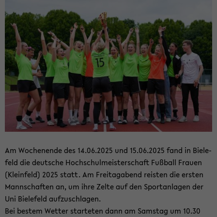
Am Wo­chen­en­de des 14.06.2025 und 15.06.2025 fand in Bie­le­
feld die deut­sche Hoch­schul­meis­ter­schaft Fuß­ball Frau­en
(Klein­feld) 2025 statt. Am Frei­tag­abend reis­ten die ers­ten
Mann­schaf­ten an, um ihre Zelte auf den Sport­an­la­gen der
Uni Bie­le­feld auf­zu­schla­gen.
Bei bes­tem Wet­ter star­te­ten dann am Sams­tag um 10.30