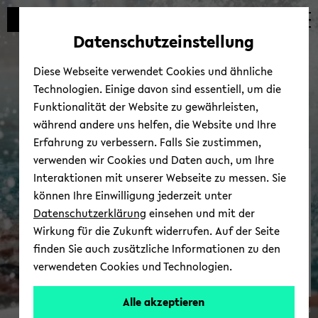
Automatische
zum
zum
zum
Inhaltswechsel
Hauptinhalt
Hauptmenü
Fußbereich
Datenschutzeinstellung
vermeiden
wechseln
wechseln
wechseln
Diese Webseite verwendet Cookies und ähnliche
Technologien. Einige davon sind essentiell, um die
Funktionalität der Website zu gewährleisten,
während andere uns helfen, die Website und Ihre
Erfahrung zu verbessern. Falls Sie zustimmen,
verwenden wir Cookies und Daten auch, um Ihre
Hoch­schul­sport
Interaktionen mit unserer Webseite zu messen. Sie
können Ihre Einwilligung jederzeit unter
Datenschutzerklärung
einsehen und mit der
Wirkung für die Zukunft widerrufen. Auf der Seite
finden Sie auch zusätzliche Informationen zu den
verwendeten Cookies und Technologien.
Alle akzeptieren
© Uni­ver­si­tät Bie­le­feld