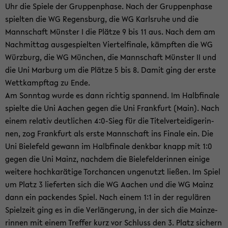
Uhr die Spie­le der Grup­pen­pha­se. Nach der Grup­pen­pha­se
spiel­ten die WG Re­gens­burg, die WG Karls­ru­he und die
Mann­schaft Müns­ter I die Plät­ze 9 bis 11 aus. Nach dem am
Nach­mit­tag aus­ge­spiel­ten Vier­tel­fi­na­le, kämpf­ten die WG
Würz­burg, die WG Mün­chen, die Mann­schaft Müns­ter II und
die Uni Mar­burg um die Plät­ze 5 bis 8. Damit ging der erste
Wett­kampf­tag zu Ende.
Am Sonn­tag wurde es dann rich­tig span­nend. Im Halb­fi­na­le
spiel­te die Uni Aa­chen gegen die Uni Frank­furt (Main). Nach
einem re­la­tiv deut­li­chen 4:0-​Sieg für die Ti­tel­ver­tei­di­ge­rin­
nen, zog Frank­furt als erste Mann­schaft ins Fi­na­le ein. Die
Uni Bie­le­feld ge­wann im Halb­fi­na­le denk­bar knapp mit 1:0
gegen die Uni Mainz, nach­dem die Bie­le­fel­de­rin­nen ei­ni­ge
wei­te­re hoch­ka­rä­ti­ge Tor­chan­cen un­ge­nutzt lie­ßen. Im Spiel
um Platz 3 lie­fer­ten sich die WG Aa­chen und die WG Mainz
dann ein pa­cken­des Spiel. Nach einem 1:1 in der re­gu­lä­ren
Spiel­zeit ging es in die Ver­län­ge­rung, in der sich die Main­ze­
rin­nen mit einem Tref­fer kurz vor Schluss den 3. Platz si­chern