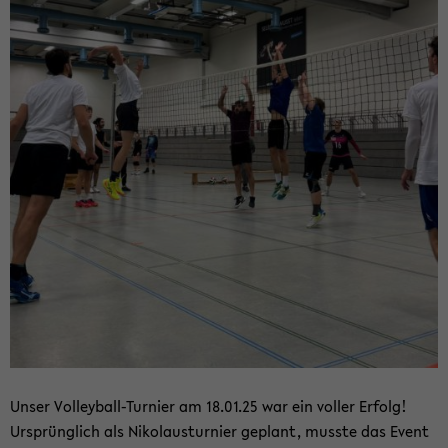
Unser Volleyball-​Turnier am 18.01.25 war ein vol­ler Er­folg!
Ur­sprüng­lich als Ni­ko­laus­tur­nier ge­plant, muss­te das Event