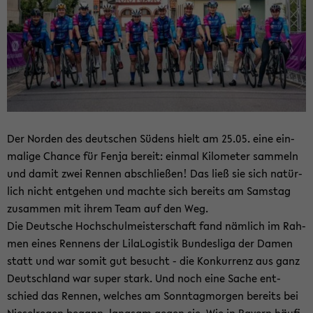
Der Nor­den des deut­schen Sü­dens hielt am 25.05. eine ein­
ma­li­ge Chan­ce für Fenja be­reit: ein­mal Ki­lo­me­ter sam­meln
und damit zwei Ren­nen ab­schlie­ßen! Das ließ sie sich na­tür­
lich nicht ent­ge­hen und mach­te sich be­reits am Sams­tag
zu­sam­men mit ihrem Team auf den Weg.
Die Deut­sche Hoch­schul­meis­ter­schaft fand näm­lich im Rah­
men eines Ren­nens der Li­la­Lo­gis­tik Bun­des­li­ga der Damen
statt und war somit gut be­sucht - die Kon­kur­renz aus ganz
Deutsch­land war super stark. Und noch eine Sache ent­
schied das Ren­nen, wel­ches am Sonn­tag­mor­gen be­reits bei