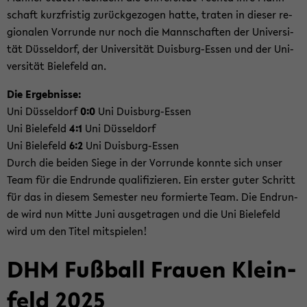
schaft kurz­fris­tig zu­rück­ge­zo­gen hatte, tra­ten in die­ser re­
gio­na­len Vor­run­de nur noch die Mann­schaf­ten der Uni­ver­si­
tät Düs­sel­dorf, der Uni­ver­si­tät Duisburg-​Essen und der Uni­
ver­si­tät Bie­le­feld an.
Die Er­geb­nis­se:
Uni Düs­sel­dorf
0:0
Uni Duisburg-​Essen
Uni Bie­le­feld
4:1
Uni Düs­sel­dorf
Uni Bie­le­feld
6:2
Uni Duisburg-​Essen
Durch die bei­den Siege in der Vor­run­de konn­te sich unser
Team für die End­run­de qua­li­fi­zie­ren. Ein ers­ter guter Schritt
für das in die­sem Se­mes­ter neu for­mier­te Team. Die End­run­
de wird nun Mitte Juni aus­ge­tra­gen und die Uni Bie­le­feld
wird um den Titel mit­spie­len!
DHM Fuß­ball Frau­en Klein­
feld 2025