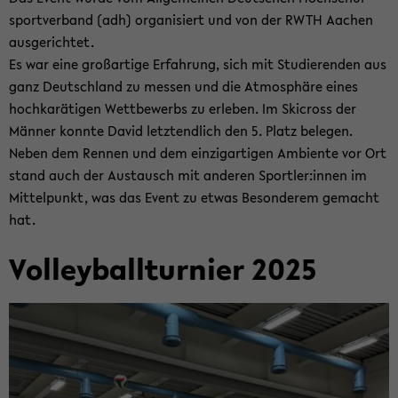
sport­ver­band (adh) or­ga­ni­siert und von der RWTH Aa­chen
aus­ge­rich­tet.
Es war eine groß­ar­ti­ge Er­fah­rung, sich mit Stu­die­ren­den aus
ganz Deutsch­land zu mes­sen und die At­mo­sphä­re eines
hoch­ka­rä­ti­gen Wett­be­werbs zu er­le­ben. Im Ski­cross der
Män­ner konn­te David letzt­end­lich den 5. Platz be­le­gen.
Neben dem Ren­nen und dem ein­zig­ar­ti­gen Am­bi­en­te vor Ort
stand auch der Aus­tausch mit an­de­ren Sport­ler:innen im
Mit­tel­punkt, was das Event zu etwas Be­son­de­rem ge­macht
hat.
Vol­ley­ball­tur­nier 2025