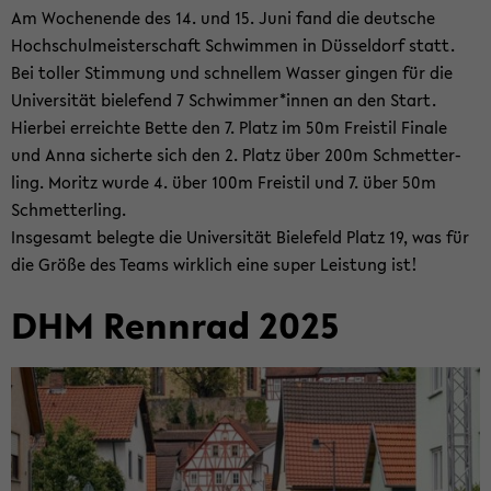
Am Wo­chen­en­de des 14. und 15. Juni fand die deut­sche
Hoch­schul­meis­ter­schaft Schwim­men in Düs­sel­dorf statt.
Bei tol­ler Stim­mung und schnel­lem Was­ser gin­gen für die
Uni­ver­si­tät bie­le­fend 7 Schwim­mer*innen an den Start.
Hier­bei er­reich­te Bette den 7. Platz im 50m Frei­stil Fi­na­le
und Anna si­cher­te sich den 2. Platz über 200m Schmet­ter­
ling. Mo­ritz wurde 4. über 100m Frei­stil und 7. über 50m
Schmet­ter­ling.
Ins­ge­samt be­leg­te die Uni­ver­si­tät Bie­le­feld Platz 19, was für
die Größe des Teams wirk­lich eine super Leis­tung ist!
DHM Renn­rad 2025