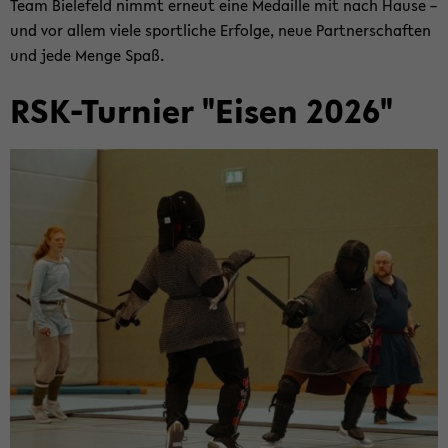
Team Bie­le­feld nimmt er­neut eine Me­dail­le mit nach Hause –
und vor allem viele sport­li­che Er­fol­ge, neue Part­ner­schaf­ten
und jede Menge Spaß.
RSK-​Turnier "Eisen 2026"