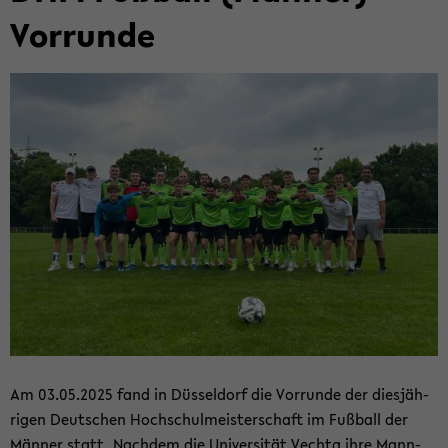
Vor­run­de
Am 03.05.2025 fand in Düs­sel­dorf die Vor­run­de der dies­jäh­
ri­gen Deut­schen Hoch­schul­meis­ter­schaft im Fuß­ball der
Män­ner statt. Nach­dem die Uni­ver­si­tät Vech­ta ihre Mann­