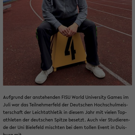
Auf­grund der an­ste­hen­den FISU World Uni­ver­si­ty Games im
Juli war das Teil­neh­mer­feld der Deut­schen Hoch­schul­meis­
ter­schaft der Leicht­ath­le­tik in die­sem Jahr mit vie­len Top­
ath­le­ten der deut­schen Spit­ze be­setzt. Auch vier Stu­die­ren­
de der Uni Bie­le­feld misch­ten bei dem tol­len Event in Duis­
burg mit.