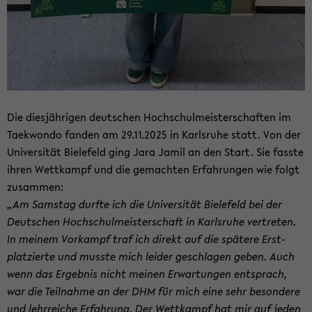
Die dies­jäh­ri­gen deut­schen Hoch­schul­meis­ter­schaf­ten im
Tae­kwon­do fan­den am 29.11.2025 in Karls­ru­he statt. Von der
Uni­ver­si­tät Bie­le­feld ging Jara Jamil an den Start. Sie fass­te
ihren Wett­kampf und die ge­mach­ten Er­fah­run­gen wie folgt
zu­sam­men:
„Am Sams­tag durf­te ich die Uni­ver­si­tät Bie­le­feld bei der
Deut­schen Hoch­schul­meis­ter­schaft in Karls­ru­he ver­tre­ten.
In mei­nem Vor­kampf traf ich di­rekt auf die spä­te­re Erst­
plat­zier­te und muss­te mich lei­der ge­schla­gen geben. Auch
wenn das Er­geb­nis nicht mei­nen Er­war­tun­gen ent­sprach,
war die Teil­nah­me an der DHM für mich eine sehr be­son­de­re
und lehr­rei­che Er­fah­rung. Der Wett­kampf hat mir auf jeden