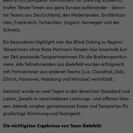
Beim ETDS (Eu­ropean Tour­na­ment for Dan­cing Stu­dents)
tra­fen Tän­zer*innen aus ganz Eu­ro­pa auf­ein­an­der – dar­un­
ter Teams aus Deutsch­land, den Nie­der­lan­den, Groß­bri­tan­
ni­en, Frank­reich, Tsche­chi­en, Un­garn, Nor­we­gen und der
Schweiz.
Ein be­son­de­res High­light war das Blind-​Dating zu Be­ginn:
Tän­ze­rin­nen ohne feste Part­ne­rin fan­den hier in­ner­halb kur­
zer Zeit pas­sen­de Tanz­part­ne­rin­nen für die Brei­ten­sport­tur­
nie­re. Alle Teil­neh­men­den aus Bie­le­feld wur­den er­folg­reich
mit Part­ne­rin­nen aus an­de­ren Teams (u.a. Claus­thal, Oslo,
Zü­rich, Han­no­ver, Ham­burg und Müns­ter) ver­mit­telt.
Ge­tanzt wurde an zwei Tagen in den Be­rei­chen Stan­dard und
La­tein, je­weils in ver­schie­de­nen Leistungs-​ und of­fe­nen Klas­
sen. Abends sorg­ten ge­mein­sa­mes Essen und Tanz­par­tys für
groß­ar­ti­ge Stim­mung und Team­geist.
Die wich­tigs­ten Er­geb­nis­se von Team Bie­le­feld: