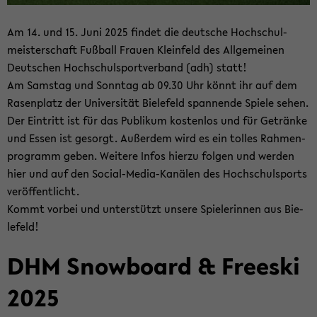
Am 14. und 15. Juni 2025 fin­det die deut­sche Hoch­schul­
meis­ter­schaft Fuß­ball Frau­en Klein­feld des All­ge­mei­nen
Deut­schen Hoch­schul­sport­ver­band (adh) statt!
Am Sams­tag und Sonn­tag ab 09.30 Uhr könnt ihr auf dem
Ra­sen­platz der Uni­ver­si­tät Bie­le­feld span­nen­de Spie­le sehen.
Der Ein­tritt ist für das Pu­bli­kum kos­ten­los und für Ge­trän­ke
und Essen ist ge­sorgt. Au­ßer­dem wird es ein tol­les Rah­men­
pro­gramm geben. Wei­te­re Infos hier­zu fol­gen und wer­den
hier und auf den Social-​Media-Kanälen des Hoch­schul­sports
ver­öf­fent­licht.
Kommt vor­bei und un­ter­stützt un­se­re Spie­le­rin­nen aus Bie­
le­feld!
DHM Snow­board & Free­ski
2025