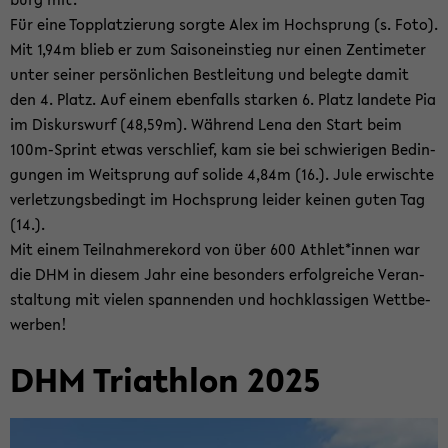
Für eine Topp­lat­zie­rung sorg­te Alex im Hoch­sprung (s. Foto).
Mit 1,94m blieb er zum Sai­son­ein­stieg nur einen Zen­ti­me­ter
unter sei­ner per­sön­li­chen Best­lei­tung und be­leg­te damit
den 4. Platz. Auf einem eben­falls star­ken 6. Platz lan­de­te Pia
im Dis­kurs­wurf (48,59m). Wäh­rend Lena den Start beim
100m-​Sprint etwas ver­schlief, kam sie bei schwie­ri­gen Be­din­
gun­gen im Weit­sprung auf so­li­de 4,84m (16.). Jule er­wisch­te
ver­let­zungs­be­dingt im Hoch­sprung lei­der kei­nen guten Tag
(14.).
Mit einem Teil­nah­mere­kord von über 600 Ath­let*innen war
die DHM in die­sem Jahr eine be­son­ders er­folg­rei­che Ver­an­
stal­tung mit vie­len span­nen­den und hoch­klas­si­gen Wett­be­
wer­ben!
DHM Tri­ath­lon 2025