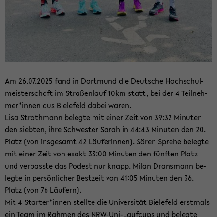
Am 26.07.2025 fand in Dort­mund die Deut­sche Hoch­schul­
meis­ter­schaft im Stra­ßen­lauf 10km statt, bei der 4 Teil­neh­
mer*innen aus Bie­le­feld dabei waren.
Lisa Stroth­mann be­leg­te mit einer Zeit von 39:32 Mi­nu­ten
den sieb­ten, ihre Schwes­ter Sarah in 44:43 Mi­nu­ten den 20.
Platz (von ins­ge­samt 42 Läu­fe­rin­nen). Sören Spre­he be­leg­te
mit einer Zeit von exakt 33:00 Mi­nu­ten den fünf­ten Platz
und ver­pass­te das Po­dest nur knapp. Milan Drans­mann be­
leg­te in per­sön­li­cher Best­zeit von 41:05 Mi­nu­ten den 36.
Platz (von 76 Läu­fern).
Mit 4 Star­ter*innen stell­te die Uni­ver­si­tät Bie­le­feld erst­mals
ein Team im Rah­men des NRW-​Uni-Laufcups und be­leg­te