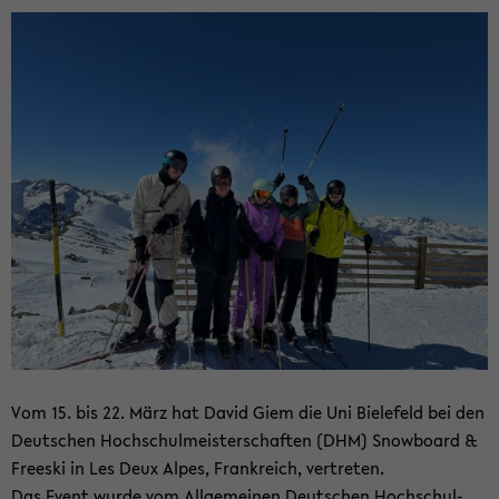
Vom 15. bis 22. März hat David Giem die Uni Bie­le­feld bei den
Deut­schen Hoch­schul­meis­ter­schaf­ten (DHM) Snow­board &
Free­ski in Les Deux Alpes, Frank­reich, ver­tre­ten.
Das Event wurde vom All­ge­mei­nen Deut­schen Hoch­schul­