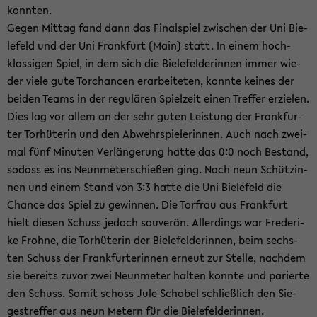
konn­ten.
Gegen Mit­tag fand dann das Fi­nal­spiel zwi­schen der Uni Bie­
le­feld und der Uni Frank­furt (Main) statt. In einem hoch­
klas­si­gen Spiel, in dem sich die Bie­le­fel­de­rin­nen immer wie­
der viele gute Tor­chan­cen er­ar­bei­te­ten, konn­te kei­nes der
bei­den Teams in der re­gu­lä­ren Spiel­zeit einen Tref­fer er­zie­len.
Dies lag vor allem an der sehr guten Leis­tung der Frank­fur­
ter Tor­hü­te­rin und den Ab­wehr­spie­le­rin­nen. Auch nach zwei­
mal fünf Mi­nu­ten Ver­län­ge­rung hatte das 0:0 noch Be­stand,
so­dass es ins Neun­me­ter­schie­ßen ging. Nach neun Schüt­zin­
nen und einem Stand von 3:3 hatte die Uni Bie­le­feld die
Chan­ce das Spiel zu ge­win­nen. Die Tor­frau aus Frank­furt
hielt die­sen Schuss je­doch sou­ve­rän. Al­ler­dings war Fre­de­ri­
ke Froh­ne, die Tor­hü­te­rin der Bie­le­fel­de­rin­nen, beim sechs­
ten Schuss der Frank­fur­te­rin­nen er­neut zur Stel­le, nach­dem
sie be­reits zuvor zwei Neun­me­ter hal­ten konn­te und pa­rier­te
den Schuss. Somit schoss Jule Scho­bel schließ­lich den Sie­
ges­tref­fer aus neun Me­tern für die Bie­le­fel­de­rin­nen.