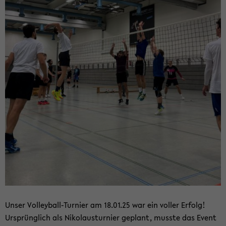
Unser Volleyball-​Turnier am 18.01.25 war ein vol­ler Er­folg!
Ur­sprüng­lich als Ni­ko­laus­tur­nier ge­plant, muss­te das Event