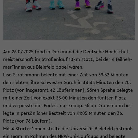
Am 26.07.2025 fand in Dort­mund die Deut­sche Hoch­schul­
meis­ter­schaft im Stra­ßen­lauf 10km statt, bei der 4 Teil­neh­
mer*innen aus Bie­le­feld dabei waren.
Lisa Stroth­mann be­leg­te mit einer Zeit von 39:32 Mi­nu­ten
den sieb­ten, ihre Schwes­ter Sarah in 44:43 Mi­nu­ten den 20.
Platz (von ins­ge­samt 42 Läu­fe­rin­nen). Sören Spre­he be­leg­te
mit einer Zeit von exakt 33:00 Mi­nu­ten den fünf­ten Platz
und ver­pass­te das Po­dest nur knapp. Milan Drans­mann be­
leg­te in per­sön­li­cher Best­zeit von 41:05 Mi­nu­ten den 36.
Platz (von 76 Läu­fern).
Mit 4 Star­ter*innen stell­te die Uni­ver­si­tät Bie­le­feld erst­mals
ein Team im Rah­men des NRW-​Uni-Laufcups und be­leg­te