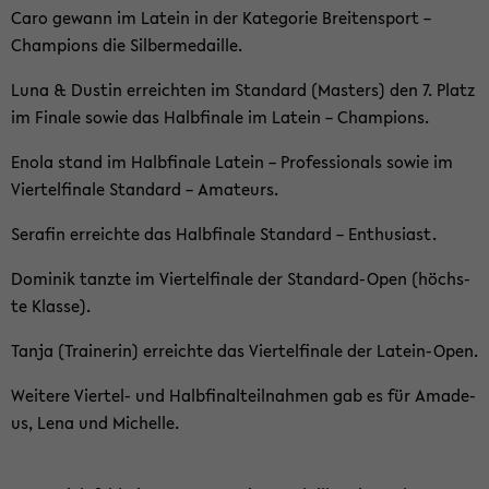
Caro ge­wann im La­tein in der Ka­te­go­rie Brei­ten­sport –
Cham­pions die Sil­ber­me­dail­le.
Luna & Dus­tin er­reich­ten im Stan­dard (Mas­ters) den 7. Platz
im Fi­na­le sowie das Halb­fi­na­le im La­tein – Cham­pions.
Enola stand im Halb­fi­na­le La­tein – Pro­fes­sio­nals sowie im
Vier­tel­fi­na­le Stan­dard – Ama­teurs.
Sera­fin er­reich­te das Halb­fi­na­le Stan­dard – En­thu­si­ast.
Do­mi­nik tanz­te im Vier­tel­fi­na­le der Standard-​Open (höchs­
te Klas­se).
Tanja (Trai­ne­rin) er­reich­te das Vier­tel­fi­na­le der Latein-​Open.
Wei­te­re Viertel-​ und Halb­fi­nal­teil­nah­men gab es für Ama­de­
us, Lena und Mi­chel­le.