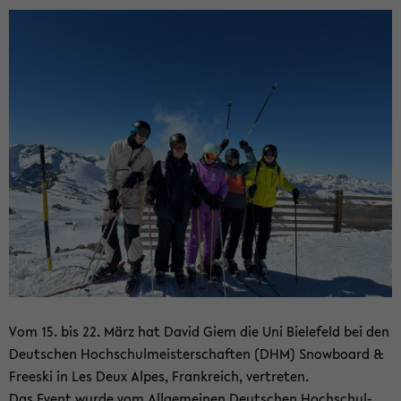
Vom 15. bis 22. März hat David Giem die Uni Bie­le­feld bei den
Deut­schen Hoch­schul­meis­ter­schaf­ten (DHM) Snow­board &
Free­ski in Les Deux Alpes, Frank­reich, ver­tre­ten.
Das Event wurde vom All­ge­mei­nen Deut­schen Hoch­schul­