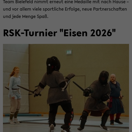
Team Bie­le­feld nimmt er­neut eine Me­dail­le mit nach Hause –
und vor allem viele sport­li­che Er­fol­ge, neue Part­ner­schaf­ten
und jede Menge Spaß.
RSK-​Turnier "Eisen 2026"