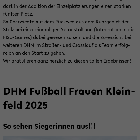
dort in der Ad­di­ti­on der Ein­zel­plat­zie­run­gen einen star­ken
fünf­ten Platz.
So über­wieg­te auf dem Rück­weg aus dem Ruhr­ge­biet der
Stolz bei einer ein­ma­li­gen Ver­an­stal­tung (In­te­gra­ti­on in die
FISU-​Games) dabei ge­we­sen zu sein und die Zu­ver­sicht bei
wei­te­ren DHM im Straßen-​ und Cross­lauf als Team er­folg­
reich an den Start zu gehen.
Wir gra­tu­lie­ren ganz herz­lich zu die­sen tol­len Er­geb­nis­sen!
DHM Fuß­ball Frau­en Klein­
feld 2025
So sehen Sie­ge­rin­nen aus!!!