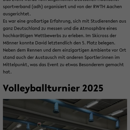
sport­ver­band (adh) or­ga­ni­siert und von der RWTH Aa­chen
aus­ge­rich­tet.
Es war eine groß­ar­ti­ge Er­fah­rung, sich mit Stu­die­ren­den aus
ganz Deutsch­land zu mes­sen und die At­mo­sphä­re eines
hoch­ka­rä­ti­gen Wett­be­werbs zu er­le­ben. Im Ski­cross der
Män­ner konn­te David letzt­end­lich den 5. Platz be­le­gen.
Neben dem Ren­nen und dem ein­zig­ar­ti­gen Am­bi­en­te vor Ort
stand auch der Aus­tausch mit an­de­ren Sport­ler:innen im
Mit­tel­punkt, was das Event zu etwas Be­son­de­rem ge­macht
hat.
Vol­ley­ball­tur­nier 2025