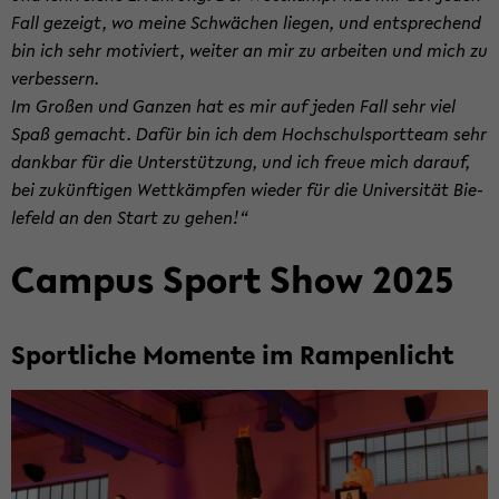
Fall ge­zeigt, wo meine Schwä­chen lie­gen, und ent­spre­chend
bin ich sehr mo­ti­viert, wei­ter an mir zu ar­bei­ten und mich zu
ver­bes­sern.
Im Gro­ßen und Gan­zen hat es mir auf jeden Fall sehr viel
Spaß ge­macht. Dafür bin ich dem Hoch­schul­sport­team sehr
dank­bar für die Un­ter­stüt­zung, und ich freue mich dar­auf,
bei zu­künf­ti­gen Wett­kämp­fen wie­der für die Uni­ver­si­tät Bie­
le­feld an den Start zu gehen!“
Cam­pus Sport Show 2025
Sport­li­che Mo­men­te im Ram­pen­licht