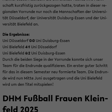
schaft kurz­fris­tig zu­rück­ge­zo­gen hatte, tra­ten in die­ser re­
gio­na­len Vor­run­de nur noch die Mann­schaf­ten der Uni­ver­si­
tät Düs­sel­dorf, der Uni­ver­si­tät Duisburg-​Essen und der Uni­
ver­si­tät Bie­le­feld an.
Die Er­geb­nis­se:
Uni Düs­sel­dorf
0:0
Uni Duisburg-​Essen
Uni Bie­le­feld
4:1
Uni Düs­sel­dorf
Uni Bie­le­feld
6:2
Uni Duisburg-​Essen
Durch die bei­den Siege in der Vor­run­de konn­te sich unser
Team für die End­run­de qua­li­fi­zie­ren. Ein ers­ter guter Schritt
für das in die­sem Se­mes­ter neu for­mier­te Team. Die End­run­
de wird nun Mitte Juni aus­ge­tra­gen und die Uni Bie­le­feld
wird um den Titel mit­spie­len!
DHM Fuß­ball Frau­en Klein­
feld 2025