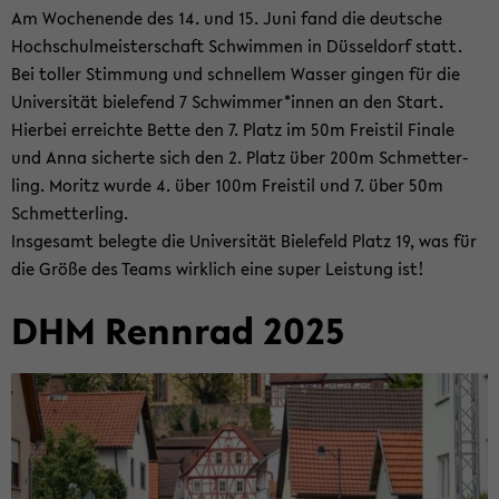
Am Wo­chen­en­de des 14. und 15. Juni fand die deut­sche
Hoch­schul­meis­ter­schaft Schwim­men in Düs­sel­dorf statt.
Bei tol­ler Stim­mung und schnel­lem Was­ser gin­gen für die
Uni­ver­si­tät bie­le­fend 7 Schwim­mer*innen an den Start.
Hier­bei er­reich­te Bette den 7. Platz im 50m Frei­stil Fi­na­le
und Anna si­cher­te sich den 2. Platz über 200m Schmet­ter­
ling. Mo­ritz wurde 4. über 100m Frei­stil und 7. über 50m
Schmet­ter­ling.
Ins­ge­samt be­leg­te die Uni­ver­si­tät Bie­le­feld Platz 19, was für
die Größe des Teams wirk­lich eine super Leis­tung ist!
DHM Renn­rad 2025