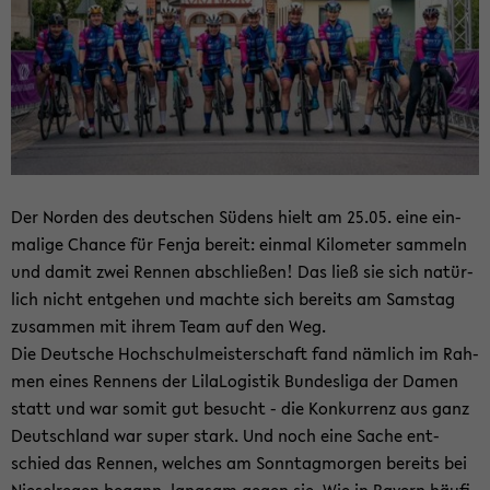
Der Nor­den des deut­schen Sü­dens hielt am 25.05. eine ein­
ma­li­ge Chan­ce für Fenja be­reit: ein­mal Ki­lo­me­ter sam­meln
und damit zwei Ren­nen ab­schlie­ßen! Das ließ sie sich na­tür­
lich nicht ent­ge­hen und mach­te sich be­reits am Sams­tag
zu­sam­men mit ihrem Team auf den Weg.
Die Deut­sche Hoch­schul­meis­ter­schaft fand näm­lich im Rah­
men eines Ren­nens der Li­la­Lo­gis­tik Bun­des­li­ga der Damen
statt und war somit gut be­sucht - die Kon­kur­renz aus ganz
Deutsch­land war super stark. Und noch eine Sache ent­
schied das Ren­nen, wel­ches am Sonn­tag­mor­gen be­reits bei