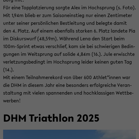
Für eine Topp­lat­zie­rung sorg­te Alex im Hoch­sprung (s. Foto).
Mit 1,94m blieb er zum Sai­son­ein­stieg nur einen Zen­ti­me­ter
unter sei­ner per­sön­li­chen Best­lei­tung und be­leg­te damit
den 4. Platz. Auf einem eben­falls star­ken 6. Platz lan­de­te Pia
im Dis­kurs­wurf (48,59m). Wäh­rend Lena den Start beim
100m-​Sprint etwas ver­schlief, kam sie bei schwie­ri­gen Be­din­
gun­gen im Weit­sprung auf so­li­de 4,84m (16.). Jule er­wisch­te
ver­let­zungs­be­dingt im Hoch­sprung lei­der kei­nen guten Tag
(14.).
Mit einem Teil­nah­mere­kord von über 600 Ath­let*innen war
die DHM in die­sem Jahr eine be­son­ders er­folg­rei­che Ver­an­
stal­tung mit vie­len span­nen­den und hoch­klas­si­gen Wett­be­
wer­ben!
DHM Tri­ath­lon 2025