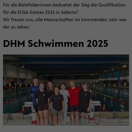
Für die Bie­le­fel­de­rin­nen be­due­tet der Sieg die Qua­li­fi­ka­ti­on
für die EUSA Games 2026 in Sa­ler­no!
Wir freu­en uns, alle Mann­schaf­ten im kom­men­den Jahr wie­
der zu sehen.
DHM Schwim­men 2025