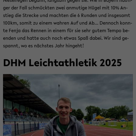
Nie­sel­re­gen be­gann, lang­sam gegen sie. Wie in Bay­ern häu­fi­
ger der Fall schmück­ten zwei an­mu­ti­ge Hügel mit 10% An­
stieg die Stre­cke und mach­ten die 6 Run­den und ins­ge­samt
100km, somit zu einem wah­ren Auf und Ab… Den­noch konn­
te Fenja das Ren­nen in einem für sie sehr gutem Tempo be­
en­den und hatte auch noch etwas Spaß dabei. Wir sind ge­
spannt, wo es nächs­tes Jahr hin­geht!
DHM Leicht­ath­le­tik 2025