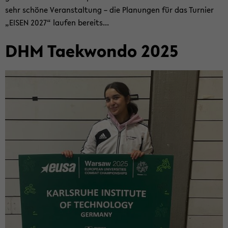
sehr schö­ne Ver­an­stal­tung – die Pla­nun­gen für das Tur­nier
„EISEN 2027“ lau­fen be­reits...
DHM Tae­kwon­do 2025