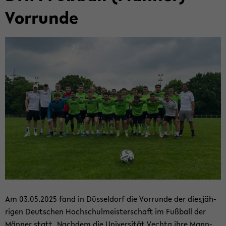
Vor­run­de
Am 03.05.2025 fand in Düs­sel­dorf die Vor­run­de der dies­jäh­
ri­gen Deut­schen Hoch­schul­meis­ter­schaft im Fuß­ball der
Män­ner statt. Nach­dem die Uni­ver­si­tät Vech­ta ihre Mann­