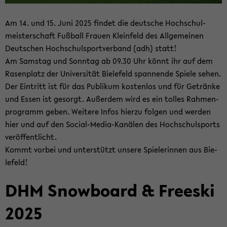
Am 14. und 15. Juni 2025 fin­det die deut­sche Hoch­schul­
meis­ter­schaft Fuß­ball Frau­en Klein­feld des All­ge­mei­nen
Deut­schen Hoch­schul­sport­ver­band (adh) statt!
Am Sams­tag und Sonn­tag ab 09.30 Uhr könnt ihr auf dem
Ra­sen­platz der Uni­ver­si­tät Bie­le­feld span­nen­de Spie­le sehen.
Der Ein­tritt ist für das Pu­bli­kum kos­ten­los und für Ge­trän­ke
und Essen ist ge­sorgt. Au­ßer­dem wird es ein tol­les Rah­men­
pro­gramm geben. Wei­te­re Infos hier­zu fol­gen und wer­den
hier und auf den Social-​Media-Kanälen des Hoch­schul­sports
ver­öf­fent­licht.
Kommt vor­bei und un­ter­stützt un­se­re Spie­le­rin­nen aus Bie­
le­feld!
DHM Snow­board & Free­ski
2025