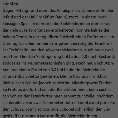
konn­ten.
Gegen Mit­tag fand dann das Fi­nal­spiel zwi­schen der Uni Bie­
le­feld und der Uni Frank­furt (Main) statt. In einem hoch­
klas­si­gen Spiel, in dem sich die Bie­le­fel­de­rin­nen immer wie­
der viele gute Tor­chan­cen er­ar­bei­te­ten, konn­te kei­nes der
bei­den Teams in der re­gu­lä­ren Spiel­zeit einen Tref­fer er­zie­len.
Dies lag vor allem an der sehr guten Leis­tung der Frank­fur­
ter Tor­hü­te­rin und den Ab­wehr­spie­le­rin­nen. Auch nach zwei­
mal fünf Mi­nu­ten Ver­län­ge­rung hatte das 0:0 noch Be­stand,
so­dass es ins Neun­me­ter­schie­ßen ging. Nach neun Schüt­zin­
nen und einem Stand von 3:3 hatte die Uni Bie­le­feld die
Chan­ce das Spiel zu ge­win­nen. Die Tor­frau aus Frank­furt
hielt die­sen Schuss je­doch sou­ve­rän. Al­ler­dings war Fre­de­ri­
ke Froh­ne, die Tor­hü­te­rin der Bie­le­fel­de­rin­nen, beim sechs­
ten Schuss der Frank­fur­te­rin­nen er­neut zur Stel­le, nach­dem
sie be­reits zuvor zwei Neun­me­ter hal­ten konn­te und pa­rier­te
den Schuss. Somit schoss Jule Scho­bel schließ­lich den Sie­
ges­tref­fer aus neun Me­tern für die Bie­le­fel­de­rin­nen.