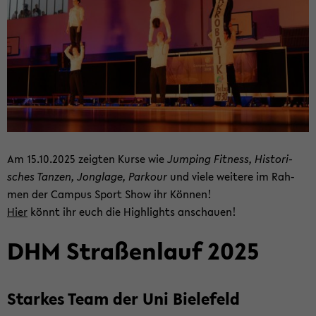
Am 15.10.2025 zeig­ten Kurse wie
Jum­ping Fit­ness, His­to­ri­
sches Tan­zen, Jon­gla­ge, Par­kour
und viele wei­te­re im Rah­
men der Cam­pus Sport Show ihr Kön­nen!
Hier
könnt ihr euch die High­lights an­schau­en!
DHM Stra­ßen­lauf 2025
Star­kes Team der Uni Bie­le­feld