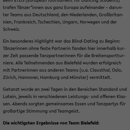
Beim ETDS (Eu­ropean Tour­na­ment for Dan­cing Stu­dents)
tra­fen Tän­zer*innen aus ganz Eu­ro­pa auf­ein­an­der – dar­un­
ter Teams aus Deutsch­land, den Nie­der­lan­den, Groß­bri­tan­
ni­en, Frank­reich, Tsche­chi­en, Un­garn, Nor­we­gen und der
Schweiz.
Ein be­son­de­res High­light war das Blind-​Dating zu Be­ginn:
Tän­ze­rin­nen ohne feste Part­ne­rin fan­den hier in­ner­halb kur­
zer Zeit pas­sen­de Tanz­part­ne­rin­nen für die Brei­ten­sport­tur­
nie­re. Alle Teil­neh­men­den aus Bie­le­feld wur­den er­folg­reich
mit Part­ne­rin­nen aus an­de­ren Teams (u.a. Claus­thal, Oslo,
Zü­rich, Han­no­ver, Ham­burg und Müns­ter) ver­mit­telt.
Ge­tanzt wurde an zwei Tagen in den Be­rei­chen Stan­dard und
La­tein, je­weils in ver­schie­de­nen Leistungs-​ und of­fe­nen Klas­
sen. Abends sorg­ten ge­mein­sa­mes Essen und Tanz­par­tys für
groß­ar­ti­ge Stim­mung und Team­geist.
Die wich­tigs­ten Er­geb­nis­se von Team Bie­le­feld: