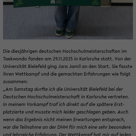
Die dies­jäh­ri­gen deut­schen Hoch­schul­meis­ter­schaf­ten im
Tae­kwon­do fan­den am 29.11.2025 in Karls­ru­he statt. Von der
Uni­ver­si­tät Bie­le­feld ging Jara Jamil an den Start. Sie fass­te
ihren Wett­kampf und die ge­mach­ten Er­fah­run­gen wie folgt
zu­sam­men:
„Am Sams­tag durf­te ich die Uni­ver­si­tät Bie­le­feld bei der
Deut­schen Hoch­schul­meis­ter­schaft in Karls­ru­he ver­tre­ten.
In mei­nem Vor­kampf traf ich di­rekt auf die spä­te­re Erst­
plat­zier­te und muss­te mich lei­der ge­schla­gen geben. Auch
wenn das Er­geb­nis nicht mei­nen Er­war­tun­gen ent­sprach,
war die Teil­nah­me an der DHM für mich eine sehr be­son­de­re
und lehr­rei­che Er­fah­rung. Der Wett­kampf hat mir auf jeden