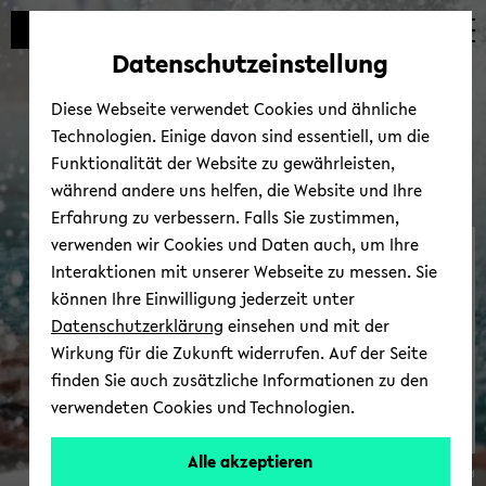
Automatische
zum
zum
zum
Inhaltswechsel
Hauptinhalt
Hauptmenü
Fußbereich
Datenschutzeinstellung
vermeiden
wechseln
wechseln
wechseln
Diese Webseite verwendet Cookies und ähnliche
Technologien. Einige davon sind essentiell, um die
Funktionalität der Website zu gewährleisten,
während andere uns helfen, die Website und Ihre
Erfahrung zu verbessern. Falls Sie zustimmen,
verwenden wir Cookies und Daten auch, um Ihre
Hoch­schul­sport
Interaktionen mit unserer Webseite zu messen. Sie
können Ihre Einwilligung jederzeit unter
Datenschutzerklärung
einsehen und mit der
Wirkung für die Zukunft widerrufen. Auf der Seite
finden Sie auch zusätzliche Informationen zu den
verwendeten Cookies und Technologien.
Alle akzeptieren
© Uni­ver­si­tät Bie­le­feld