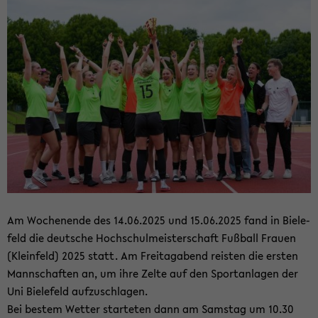
Am Wo­chen­en­de des 14.06.2025 und 15.06.2025 fand in Bie­le­
feld die deut­sche Hoch­schul­meis­ter­schaft Fuß­ball Frau­en
(Klein­feld) 2025 statt. Am Frei­tag­abend reis­ten die ers­ten
Mann­schaf­ten an, um ihre Zelte auf den Sport­an­la­gen der
Uni Bie­le­feld auf­zu­schla­gen.
Bei bes­tem Wet­ter star­te­ten dann am Sams­tag um 10.30