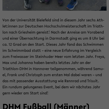
Von der Uni­ver­si­tät Bie­le­feld sind in die­sem Jahr sechs Ath­
let:innen zur Deut­schen Hoch­schul­meis­ter­schaft im Tri­ath­
lon nach Gries­heim ge­reist! Nach der An­rei­se am Vor­abend
und einer Über­nach­tung in Darm­stadt ging es um 8 Uhr bei
ca. 12 Grad an den Start. Die­ses Jahr fand das Schwim­men
im Schwimm­bad statt – eine neue Er­fah­rung im Ver­gleich
zum Frei­was­ser im Stein­hu­der Meer vom letz­ten Jahr. Freya,
Max und Jo­han­na haben be­reits letz­tes Jahr an der
Triathlon-​DHM in Han­no­ver teil­ge­nom­men, wäh­rend Sa­mu­
el, Frank und Chris­toph zum ers­ten Mal dabei waren – und
das mit pas­sen­der Aus­stat­tung wie Renn­rad und Tri­su­it.
Ein rund­um ge­lun­ge­nes Event, bei dem wir nächs­tes Jahr
gern wie­der am Start sind!
DHM Fuß­ball (Män­ner)