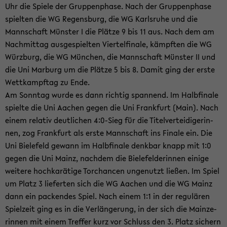
Uhr die Spie­le der Grup­pen­pha­se. Nach der Grup­pen­pha­se
spiel­ten die WG Re­gens­burg, die WG Karls­ru­he und die
Mann­schaft Müns­ter I die Plät­ze 9 bis 11 aus. Nach dem am
Nach­mit­tag aus­ge­spiel­ten Vier­tel­fi­na­le, kämpf­ten die WG
Würz­burg, die WG Mün­chen, die Mann­schaft Müns­ter II und
die Uni Mar­burg um die Plät­ze 5 bis 8. Damit ging der erste
Wett­kampf­tag zu Ende.
Am Sonn­tag wurde es dann rich­tig span­nend. Im Halb­fi­na­le
spiel­te die Uni Aa­chen gegen die Uni Frank­furt (Main). Nach
einem re­la­tiv deut­li­chen 4:0-​Sieg für die Ti­tel­ver­tei­di­ge­rin­
nen, zog Frank­furt als erste Mann­schaft ins Fi­na­le ein. Die
Uni Bie­le­feld ge­wann im Halb­fi­na­le denk­bar knapp mit 1:0
gegen die Uni Mainz, nach­dem die Bie­le­fel­de­rin­nen ei­ni­ge
wei­te­re hoch­ka­rä­ti­ge Tor­chan­cen un­ge­nutzt lie­ßen. Im Spiel
um Platz 3 lie­fer­ten sich die WG Aa­chen und die WG Mainz
dann ein pa­cken­des Spiel. Nach einem 1:1 in der re­gu­lä­ren
Spiel­zeit ging es in die Ver­län­ge­rung, in der sich die Main­ze­
rin­nen mit einem Tref­fer kurz vor Schluss den 3. Platz si­chern