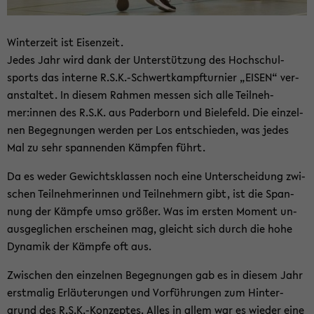
Win­ter­zeit ist Ei­sen­zeit.
Jedes Jahr wird dank der Un­ter­stüt­zung des Hoch­schul­
sports das in­ter­ne R.S.K.-​Schwertkampfturnier „EISEN“ ver­
an­stal­tet. In die­sem Rah­men mes­sen sich alle Teil­neh­
mer:innen des R.S.K. aus Pa­der­born und Bie­le­feld. Die ein­zel­
nen Be­geg­nun­gen wer­den per Los ent­schie­den, was jedes
Mal zu sehr span­nen­den Kämp­fen führt.
Da es weder Ge­wichts­klas­sen noch eine Un­ter­schei­dung zwi­
schen Teil­neh­me­rin­nen und Teil­neh­mern gibt, ist die Span­
nung der Kämp­fe umso grö­ßer. Was im ers­ten Mo­ment un­
aus­ge­gli­chen er­schei­nen mag, gleicht sich durch die hohe
Dy­na­mik der Kämp­fe oft aus.
Zwi­schen den ein­zel­nen Be­geg­nun­gen gab es in die­sem Jahr
erst­ma­lig Er­läu­te­run­gen und Vor­füh­run­gen zum Hin­ter­
grund des R.S.K.-​Konzeptes. Alles in allem war es wie­der eine