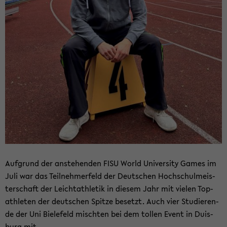
Auf­grund der an­ste­hen­den FISU World Uni­ver­si­ty Games im
Juli war das Teil­neh­mer­feld der Deut­schen Hoch­schul­meis­
ter­schaft der Leicht­ath­le­tik in die­sem Jahr mit vie­len Top­
ath­le­ten der deut­schen Spit­ze be­setzt. Auch vier Stu­die­ren­
de der Uni Bie­le­feld misch­ten bei dem tol­len Event in Duis­
burg mit.