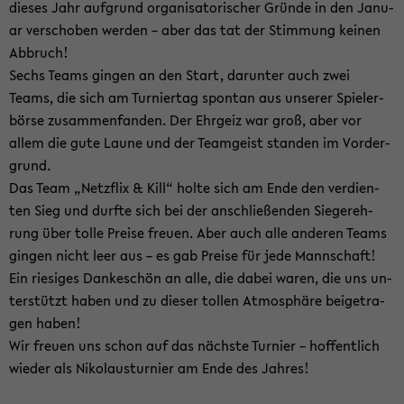
die­ses Jahr auf­grund or­ga­ni­sa­to­ri­scher Grün­de in den Ja­nu­
ar ver­scho­ben wer­den – aber das tat der Stim­mung kei­nen
Ab­bruch!
Sechs Teams gin­gen an den Start, dar­un­ter auch zwei
Teams, die sich am Tur­nier­tag spon­tan aus un­se­rer Spie­ler­
bör­se zu­sam­men­fan­den. Der Ehr­geiz war groß, aber vor
allem die gute Laune und der Team­geist stan­den im Vor­der­
grund.
Das Team „Netz­flix & Kill“ holte sich am Ende den ver­dien­
ten Sieg und durf­te sich bei der an­schlie­ßen­den Sie­ger­eh­
rung über tolle Prei­se freu­en. Aber auch alle an­de­ren Teams
gin­gen nicht leer aus – es gab Prei­se für jede Mann­schaft!
Ein rie­si­ges Dan­ke­schön an alle, die dabei waren, die uns un­
ter­stützt haben und zu die­ser tol­len At­mo­sphä­re bei­getra­
gen haben!
Wir freu­en uns schon auf das nächs­te Tur­nier – hof­fent­lich
wie­der als Ni­ko­laus­tur­nier am Ende des Jah­res!