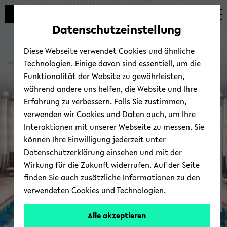
Automatische
zum
zum
zum
Inhaltswechsel
Hauptinhalt
Hauptmenü
Fußbereich
Datenschutzeinstellung
vermeiden
wechseln
wechseln
wechseln
Diese Webseite verwendet Cookies und ähnliche
Technologien. Einige davon sind essentiell, um die
Funktionalität der Website zu gewährleisten,
während andere uns helfen, die Website und Ihre
Erfahrung zu verbessern. Falls Sie zustimmen,
verwenden wir Cookies und Daten auch, um Ihre
Hoch­schul­sport
Interaktionen mit unserer Webseite zu messen. Sie
können Ihre Einwilligung jederzeit unter
Datenschutzerklärung
einsehen und mit der
Wirkung für die Zukunft widerrufen. Auf der Seite
finden Sie auch zusätzliche Informationen zu den
verwendeten Cookies und Technologien.
Alle akzeptieren
© Uni­ver­si­tät Bie­le­feld