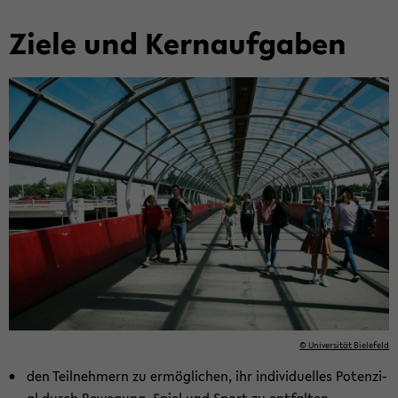
Ziele und Kern­auf­ga­ben
© Uni­ver­si­tät Bie­le­feld
den Teil­neh­mern zu er­mög­li­chen, ihr in­di­vi­du­el­les Po­ten­zi­