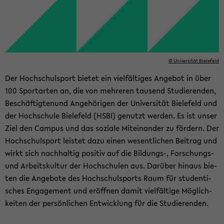
© Uni­ver­si­tät Bie­le­feld
Der Hoch­schul­sport bie­tet ein viel­fäl­ti­ges An­ge­bot in über
100 Sport­ar­ten an, die von meh­re­ren tau­send Stu­die­ren­den,
Be­schäf­tig­tenund An­ge­hö­ri­gen der Uni­ver­si­tät Bie­le­feld und
der Hoch­schu­le Bie­le­feld (HSBI) ge­nutzt wer­den. Es ist unser
Ziel den Cam­pus und das so­zia­le Mit­ein­an­der zu för­dern. Der
Hoch­schul­sport leis­tet dazu einen we­sent­li­chen Bei­trag und
wirkt sich nach­hal­tig po­si­tiv auf die Bildungs-​, Forschungs-​
und Ar­beits­kul­tur der Hoch­schu­len aus. Dar­über hin­aus bie­
ten die An­ge­bo­te des Hoch­schul­sports Raum für stu­den­ti­
sches En­ga­ge­ment und er­öff­nen damit viel­fäl­ti­ge Mög­lich­
kei­ten der per­sön­li­chen Ent­wick­lung für die Stu­die­ren­den.