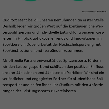
© Uni­ver­si­tät Bie­le­feld
Qua­li­tät steht bei all un­se­ren Be­mü­hun­gen an ers­ter Stel­le.
Des­halb legen wir gro­ßen Wert auf die kon­ti­nu­ier­li­che Wei­
ter­qua­li­fi­zie­rung und in­di­vi­du­el­le Ent­wick­lung un­se­rer Kurs­
lei­ter im Hin­blick auf ak­tu­el­le Trends und In­no­va­tio­nen im
Sport­be­reich. Dabei ar­bei­tet der Hoch­schul­sport eng mit
Sport­in­sti­tu­tio­nen und -​verbänden zu­sam­men.
Als of­fi­zi­el­le Part­ner­uni­ver­si­tät des Spit­zen­sports för­dern
wir den Leis­tungs­sport und schät­zen den po­si­ti­ven Ein­fluss
un­se­rer Ath­le­tin­nen und Ath­le­ten als Vor­bil­der. Wir sind ein
ver­läss­li­cher und en­ga­gier­ter Part­ner für stu­den­ti­sche Spit­
zen­sport­ler und hel­fen ihnen, ihr Stu­di­um mit den An­for­de­
run­gen des Leis­tungs­sports zu ver­ein­ba­ren.