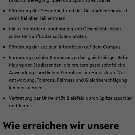
al durch Be­we­gung, Spiel und Sport zu ent­fal­ten
För­de­rung der Ge­sund­heit und des Ge­sund­heits­be­wusst­
seins bei allen Teil­neh­mern
In­klu­si­on för­dern, un­ab­hän­gig von Ge­schlecht, eth­ni­
scher Her­kunft oder so­zia­lem Sta­tus
För­de­rung der so­zia­len In­ter­ak­ti­on auf dem Cam­pus
För­de­rung so­zia­ler Kom­pe­ten­zen bei gleich­zei­ti­ger Be­fä­
hi­gung der Stu­die­ren­den, die brei­te­re ge­sell­schaft­li­che
An­wen­dung sport­li­chen Ver­hal­tens im Hin­blick auf Ver­
ant­wor­tung, To­le­ranz, Fair­ness und Gleich­be­rech­ti­gung
ken­nen­zu­ler­nen
Ver­tre­tung der Uni­ver­si­tät Bie­le­feld durch Spit­zen­sport­ler
und Teams
Wie er­rei­chen wir un­se­re