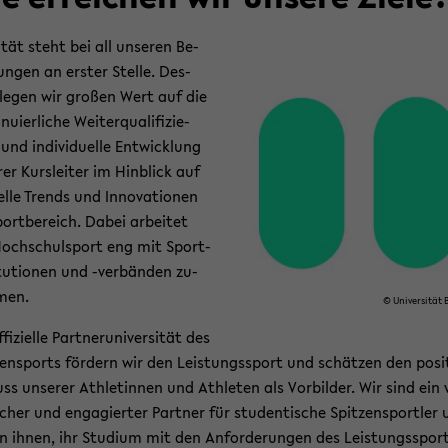
i­tät steht bei all un­se­ren Be­
n­gen an ers­ter Stel­le. Des­
legen wir gro­ßen Wert auf die
­nu­ier­li­che Wei­ter­qua­li­fi­zie­
nd in­di­vi­du­el­le Ent­wick­lung
­rer Kurs­lei­ter im Hin­blick auf
el­le Trends und In­no­va­tio­nen
ort­be­reich. Dabei ar­bei­tet
och­schul­sport eng mit Sport­
i­tu­tio­nen und -​verbänden zu­
men.
© Uni­ver­si­tät B
­fi­zi­el­le Part­ner­uni­ver­si­tät des
zen­sports för­dern wir den Leis­tungs­sport und schät­zen den po­si­t
luss un­se­rer Ath­le­tin­nen und Ath­le­ten als Vor­bil­der. Wir sind ein 
li­cher und en­ga­gier­ter Part­ner für stu­den­ti­sche Spit­zen­sport­ler
en ihnen, ihr Stu­di­um mit den An­for­de­run­gen des Leis­tungs­spor