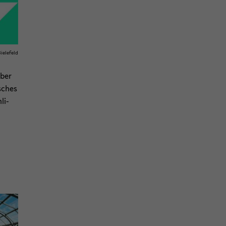
ie­le­feld
über
­sches
li­