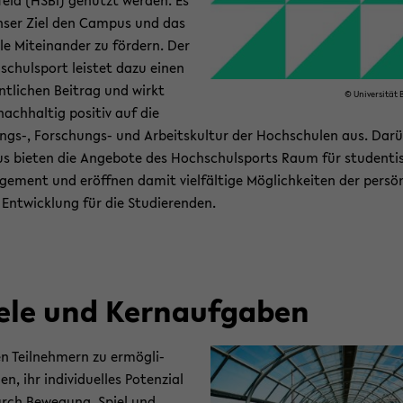
e­feld (HSBI) ge­nutzt wer­den. Es
nser Ziel den Cam­pus und das
a­le Mit­ein­an­der zu för­dern. Der
schul­sport leis­tet dazu einen
nt­li­chen Bei­trag und wirkt
© Uni­ver­si­tät B
nach­hal­tig po­si­tiv auf die
ngs-​, Forschungs-​ und Ar­beits­kul­tur der Hoch­schu­len aus. Dar­
us bie­ten die An­ge­bo­te des Hoch­schul­sports Raum für stu­den­ti
­ge­ment und er­öff­nen damit viel­fäl­ti­ge Mög­lich­kei­ten der per­sön­
Ent­wick­lung für die Stu­die­ren­den.
ele und Kern­auf­ga­ben
n Teil­neh­mern zu er­mög­li­
en, ihr in­di­vi­du­el­les Po­ten­zi­al
rch Be­we­gung, Spiel und