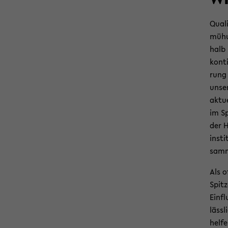
Qua­l
mü­hu
halb 
kon­ti
rung u
un­se
ak­tu­
im Sp
der H
in­st
sam­
Als of
Spit­
Ein­f
läss­
hel­f