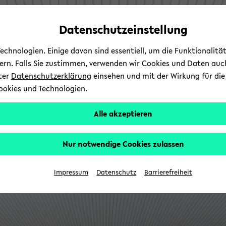
Automatische
zum
zum
zum
Inhaltswechsel
Hauptinhalt
Hauptmenü
Fußbereich
Datenschutzeinstellung
vermeiden
wechseln
wechseln
wechseln
chnologien. Einige davon sind essentiell, um die Funktionalit
sern. Falls Sie zustimmen, verwenden wir Cookies und Daten auc
nter
Datenschutzerklärung
einsehen und mit der Wirkung für die 
ookies und Technologien.
Alle akzeptieren
Nur notwendige Cookies zulassen
Impressum
Datenschutz
Barrierefreiheit