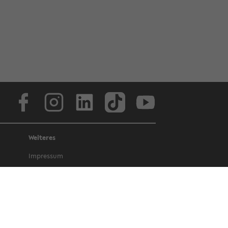
Face­book
In­sta­gram
Lin­ke­dIn
Tik­Tok
You­tube
Weiteres
Im­pres­sum
Da­ten­schutz
Bar­rie­re­frei­heit
Amt­li­che Be­kannt­ma­chun­gen und Ge­
set­ze
Letz­te Ak­tua­li­sie­rung: 24. April 2023