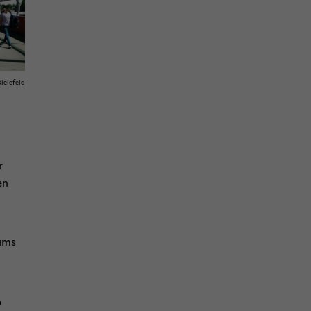
ie­le­feld
r
en
eams
?