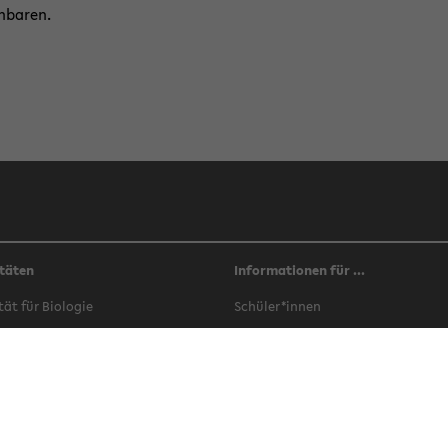
n­ba­ren.
täten
Informationen für ...
­tät für Bio­lo­gie
Schü­ler*innen
­tät für Che­mie
Stu­di­en­in­ter­es­sier­te
­tät für Er­zie­hungs­wis­sen­schaft
Stu­die­ren­de
­tät für Ge­schichts­wis­sen­schaft,
In­ter­na­tio­nals
­so­phie und Theo­lo­gie
Ab­sol­vent*innen
­tät für Ge­sund­heits­wis­sen­schaf­