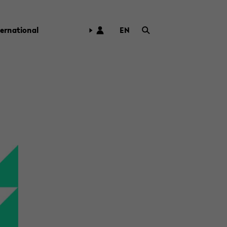
ter­na­tio­nal
EN
ZUR
ENG­
LI­
SCHEN
SPRA­
CHE
WECH­
SELN