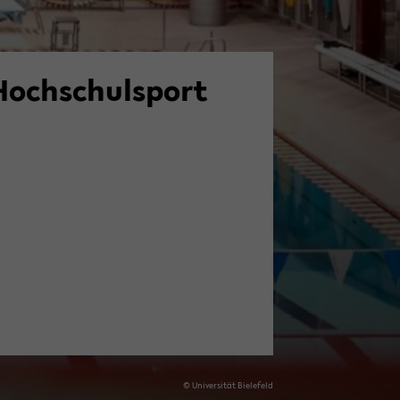
Hoch­schul­sport
© Uni­ver­si­tät Bie­le­feld