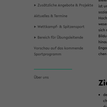
Bie­l
Zu­sätz­li­che An­ge­bo­te & Pro­jek­te
ist u
so­zi
Ak­tu­el­les & Ter­mi­ne
Hoch­
we­se
Wettkampf-​ & Spit­zen­sport
sich 
Bildu
Be­reich für Übungs­lei­ten­de
hin­a
En­ga
Vor­schau auf das kom­men­de
chen 
Sport­pro­gramm
Über uns
Zi
de
ch
du