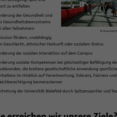
ort zu ent­fal­ten
r­de­rung der Ge­sund­heit und
s Ge­sund­heits­be­wusst­seins
i allen Teil­neh­mern
© Uni­ver­si­tät B
­klu­si­on för­dern, un­ab­hän­gig
n Ge­schlecht, eth­ni­scher Her­kunft oder so­zia­lem Sta­tus
r­de­rung der so­zia­len In­ter­ak­ti­on auf dem Cam­pus
r­de­rung so­zia­ler Kom­pe­ten­zen bei gleich­zei­ti­ger Be­fä­hi­gung de
u­die­ren­den, die brei­te­re ge­sell­schaft­li­che An­wen­dung sport­li­ch
r­hal­tens im Hin­blick auf Ver­ant­wor­tung, To­le­ranz, Fair­ness und
eich­be­rech­ti­gung ken­nen­zu­ler­nen
r­tre­tung der Uni­ver­si­tät Bie­le­feld durch Spit­zen­sport­ler und T
e er­rei­chen wir un­se­re Ziele