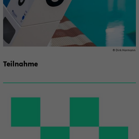
© Dirk Hor­mann
Teil­nah­me