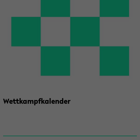
Wett­kampf­ka­len­der