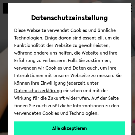
Automatische
zum
zum
zum
Inhaltswechsel
Hauptinhalt
Hauptmenü
Fußbereich
Datenschutzeinstellung
vermeiden
wechseln
wechseln
wechseln
Diese Webseite verwendet Cookies und ähnliche
Technologien. Einige davon sind essentiell, um die
Funktionalität der Website zu gewährleisten,
während andere uns helfen, die Website und Ihre
Erfahrung zu verbessern. Falls Sie zustimmen,
verwenden wir Cookies und Daten auch, um Ihre
Hoch­schul­sport
Interaktionen mit unserer Webseite zu messen. Sie
können Ihre Einwilligung jederzeit unter
Datenschutzerklärung
einsehen und mit der
Wirkung für die Zukunft widerrufen. Auf der Seite
finden Sie auch zusätzliche Informationen zu den
verwendeten Cookies und Technologien.
Alle akzeptieren
© Dirk Hor­mann